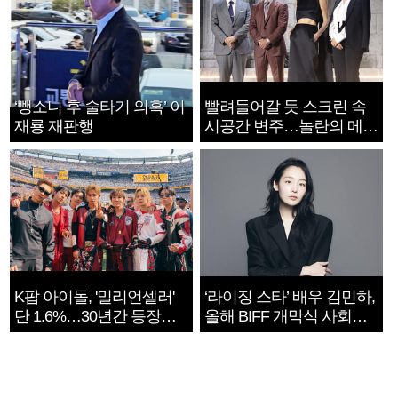
‘뺑소니 후 술타기 의혹’ 이
빨려들어갈 듯 스크린 속
재룡 재판행
시공간 변주…놀란의 메시
지는 ‘전쟁 속죄’
K팝 아이돌, '밀리언셀러'
‘라이징 스타’ 배우 김민하,
단 1.6%…30년간 등장
올해 BIFF 개막식 사회자
1182개팀 전수조사
확정