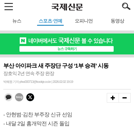
뉴스
스포츠·연예
오피니언
동영상
부산 아이파크 새 주장단 구성 ‘1부 승격’ 시동
장호익 2년 연속 주장 완장
박혜원 기자 phw000713@kookje.co.kr | 2026.02.02 19:19
- 안현범·김찬 부주장 신규 선임
- 내달 2일 홈개막전 시즌 돌입