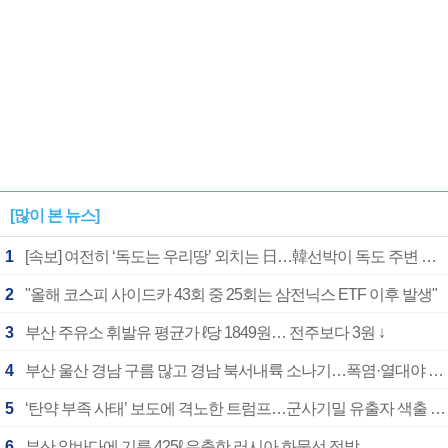
[많이 본 뉴스]
1
[속보] 여전히 ‘독도는 우리땅’ 외치는 日…韓선박이 독도 주변 해양조사 활동하자 반발
2
"올해 코스피 사이드카 43회 중 25회는 삼전닉스 ETF 이후 발생"
3
부산 주유소 휘발유 평균가 ℓ당 1849원… 전주보다 3원 ↓
4
부산 울산 경남 구름 많고 경남 북서내륙 소나기…폭염·열대야 계속
5
‘탄약 부족 사태’ 보도에 격노한 트럼프…군사기밀 유출자 색출 지시
6
부산 앞바다에 기름 425ℓ 유출한 러시아 화물선 적발