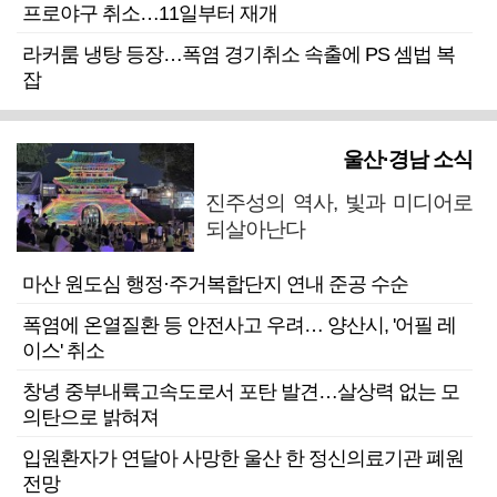
프로야구 취소…11일부터 재개
라커룸 냉탕 등장…폭염 경기취소 속출에 PS 셈법 복
잡
울산·경남 소식
진주성의 역사, 빛과 미디어로
되살아난다
마산 원도심 행정·주거복합단지 연내 준공 수순
폭염에 온열질환 등 안전사고 우려… 양산시, '어필 레
이스' 취소
창녕 중부내륙고속도로서 포탄 발견…살상력 없는 모
의탄으로 밝혀져
입원환자가 연달아 사망한 울산 한 정신의료기관 폐원
전망