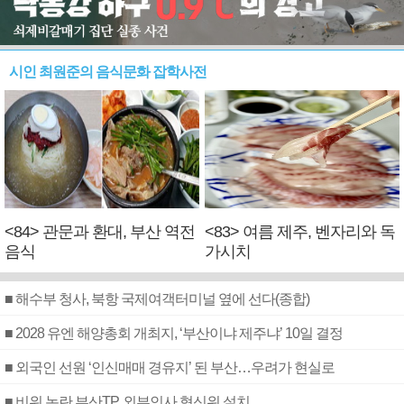
시인 최원준의 음식문화 잡학사전
<84> 관문과 환대, 부산 역전
<83> 여름 제주, 벤자리와 독
음식
가시치
■ 해수부 청사, 북항 국제여객터미널 옆에 선다(종합)
■ 2028 유엔 해양총회 개최지, ‘부산이냐 제주냐’ 10일 결정
■ 외국인 선원 ‘인신매매 경유지’ 된 부산…우려가 현실로
■ 비위 논란 부산TP, 외부인사 혁신위 설치