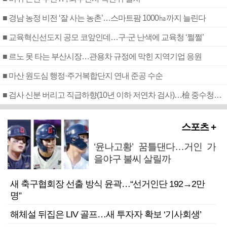
■ 경남 농정 비전 ‘잘 사는 농촌’…스마트팜 1000㏊까지 늘린다
■ 교육혁신선도지 공모 코앞인데…구·군 난색에 교육청 ‘쩔쩔’
■ 르노 못 타는 부산시장…관용차 규정에 막힌 지역기업 응원
■ 마산 원도심 행정·주거복합단지 연내 준공 수순
■ 검사 신분 버리고 직급하향(10년 이하 저연차 검사)…檢 중수청행 기피
스포츠 +
‘윤나고황’ 꿈틀댄다…거인 가
을야구 불씨 살릴까
새 축구협회장 선출 방식 윤곽…“선거인단 192→2만
명”
해체설 뒤집은 LIV 골프…새 투자자 확보 ‘기사회생’