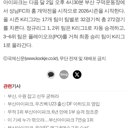
아이파크는 다음 달 2일 오후 4시30분 부산 구덕운동장에
서 성남FC와 홈 개막전을 시작으로 2026시즌을 시작한다.
올 시즌 K리그2는 17개 팀이 팀별로 32경기씩 총 272경기
를 치른다. 정규리그 1, 2위 팀은 K리그1로 자동 승격하고,
3~6위 팀은 플레이오프(PO)를 거쳐 최종 승리 팀이 K리그
1로 올라간다.
ⓒ국제신문(www.kookje.co.kr), 무단 전재 및 재배포 금지
관련
기사
부산, 수원 잡고 선두 굳혀라
부산아이파크, 우즈벡 U23 출신 DF 아하도프 영입
무적 1위 부산아이파크, 6년 만에 1부 승격 정조준
이 기세 누가 꺾으랴…부산아이파크 7연승 1위
부산아이파크, 용인FC 꺾고 6연승 ‘1위 수성’