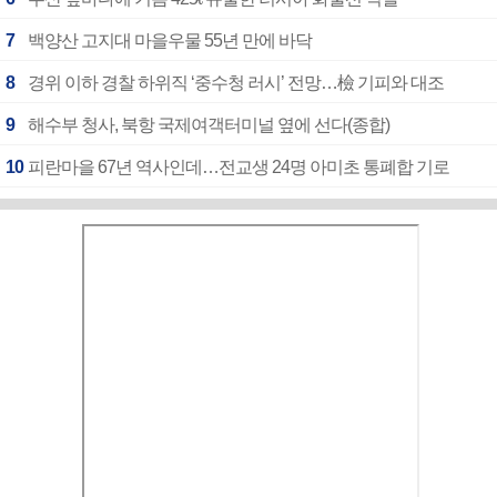
7
백양산 고지대 마을우물 55년 만에 바닥
8
경위 이하 경찰 하위직 ‘중수청 러시’ 전망…檢 기피와 대조
9
해수부 청사, 북항 국제여객터미널 옆에 선다(종합)
10
피란마을 67년 역사인데…전교생 24명 아미초 통폐합 기로