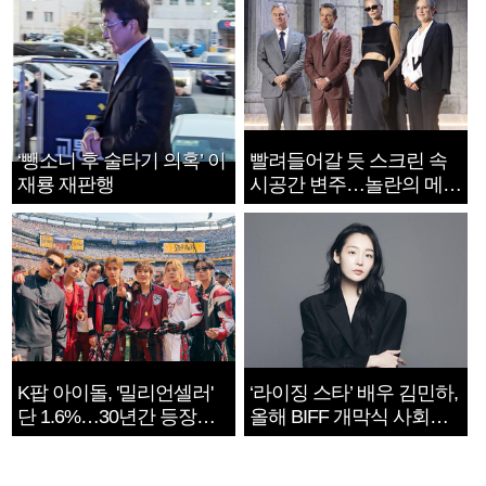
‘뺑소니 후 술타기 의혹’ 이
빨려들어갈 듯 스크린 속
재룡 재판행
시공간 변주…놀란의 메시
지는 ‘전쟁 속죄’
K팝 아이돌, '밀리언셀러'
‘라이징 스타’ 배우 김민하,
단 1.6%…30년간 등장
올해 BIFF 개막식 사회자
1182개팀 전수조사
확정