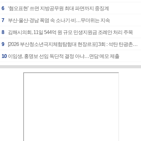
6
‘혐오표현’ 쓰면 지방공무원 최대 파면까지 중징계
7
부산·울산·경남 폭염 속 소나기·비…무더위는 지속
8
김해시의회, 11일 544억 원 규모 민생지원금 조례안 처리 주목
9
[2026 부산청소년극지체험탐험대 현장르포] 3회 : 석탄 탄광촌에서 북극 연구의 중심지로
10
이임생, 홍명보 선임 독단적 결정 아냐…면담 메모 제출