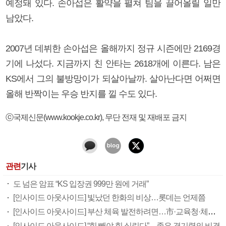
예정돼 있다. 손아섭은 활약을 펼쳐 팀을 끌어올릴 일만
남았다.
2007년 데뷔한 손아섭은 올해까지 정규 시즌에만 2169경
기에 나섰다. 지금까지 친 안타는 2618개에 이른다. 남은
KS에서 그의 불방망이가 되살아날까. 살아난다면 어쩌면
올해 반짝이는 우승 반지를 낄 수도 있다.
ⓒ국제신문(www.kookje.co.kr), 무단 전재 및 재배포 금지
관련
기사
도 넘은 암표 “KS 입장권 999만 원에 거래”
[인사이드 아웃사이드] 빛났던 한화의 비상…롯데는 언제쯤
[인사이드 아웃사이드] 부산 체육 발전하려면…市·교육청·체육회 발 맞춰야
[인사이드 아웃사이드] “힘 빼야 힘 실린다”…좋은 경기력의 비결