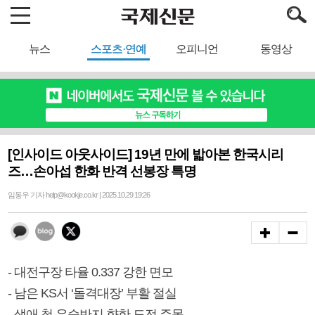
뉴스
스포츠·연예
오피니언
동영상
[인사이드 아웃사이드] 19년 만에 밟아본 한국시리
즈…손아섭 한화 반격 선봉장 특명
임동우 기자 help@kookje.co.kr | 2025.10.29 19:26
- 대전구장 타율 0.337 강한 면모
- 남은 KS서 ‘돌격대장’ 부활 절실
- 생애 첫 우승반지 향한 도전 주목