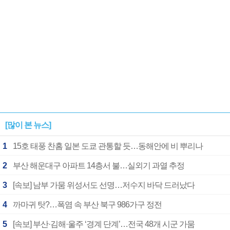
[많이 본 뉴스]
1
15호 태풍 찬홈 일본 도쿄 관통할 듯…동해안에 비 뿌리나
2
부산 해운대구 아파트 14층서 불…실외기 과열 추정
3
[속보] 남부 가뭄 위성서도 선명…저수지 바닥 드러났다
4
까마귀 탓?…폭염 속 부산 북구 986가구 정전
5
[속보] 부산·김해·울주 ‘경계 단계’…전국 48개 시군 가뭄