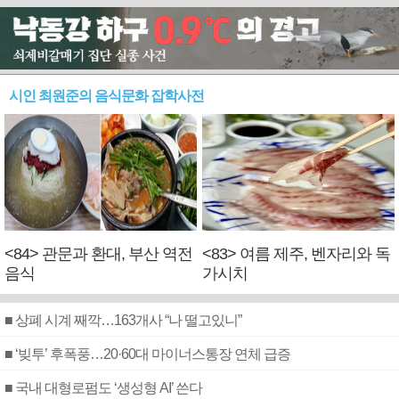
시인 최원준의 음식문화 잡학사전
<84> 관문과 환대, 부산 역전
<83> 여름 제주, 벤자리와 독
음식
가시치
■ 상폐 시계 째깍…163개사 “나 떨고있니”
■ ‘빚투’ 후폭풍…20·60대 마이너스통장 연체 급증
■ 국내 대형로펌도 ‘생성형 AI’ 쓴다