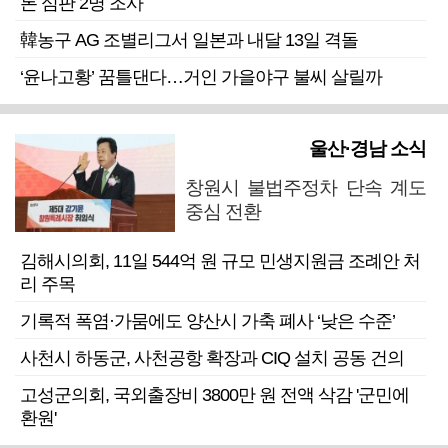
론 심판 2명 조사
韓농구 AG 조별리그서 일본과 내달 13일 격돌
‘윤나고황’ 꿈틀댄다…거인 가을야구 불씨 살릴까
울산·경남 소식
창원시 불법주정차 단속 계도
중심 전환
김해시의회, 11일 544억 원 규모 민생지원금 조례안 처
리 주목
기록적 폭염·가뭄에도 양산시 가축 폐사 ‘낮은 수준’
사천시 하동군, 사천공항 확장과 CIQ 설치 공동 건의
고성군의회, 국외출장비 3800만 원 전액 삭감 '군민에
환원'