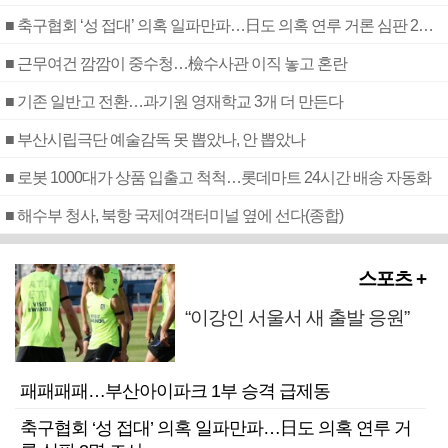
■ 축구협회 ‘성 접대’ 의혹 일파만파…日도 의혹 연루 거론 심판 2명 조사
■ 근무여건 깜깜이 중수청…檢수사관 이직 놓고 혼란
■ 기존 일반고 전환…과기원 영재학교 3개 더 만든다
■ 부산시립극단 예술감독 못 뽑았나, 안 뽑았나
■ 로봇 1000대가 상품 입출고 척척…롯데마트 24시간 배송 자동화
■ 해수부 청사, 북항 국제여객터미널 옆에 선다(종합)
스포츠 +
“이강인 서울서 새 출발 응원”
패패패패…부산아이파크 1부 승격 급제동
축구협회 ‘성 접대’ 의혹 일파만파…日도 의혹 연루 거