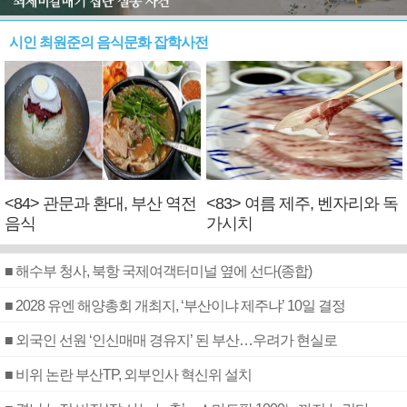
시인 최원준의 음식문화 잡학사전
<84> 관문과 환대, 부산 역전
<83> 여름 제주, 벤자리와 독
음식
가시치
■ 해수부 청사, 북항 국제여객터미널 옆에 선다(종합)
■ 2028 유엔 해양총회 개최지, ‘부산이냐 제주냐’ 10일 결정
■ 외국인 선원 ‘인신매매 경유지’ 된 부산…우려가 현실로
■ 비위 논란 부산TP, 외부인사 혁신위 설치