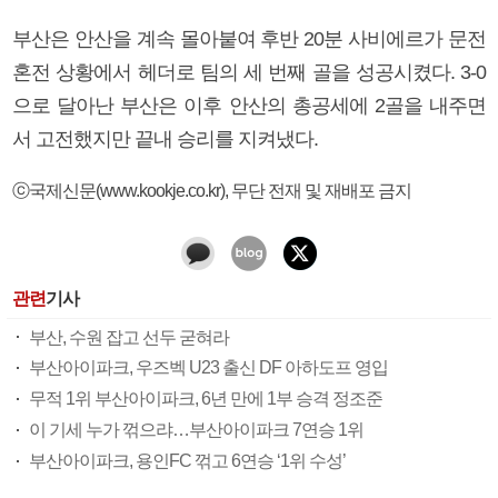
부산은 안산을 계속 몰아붙여 후반 20분 사비에르가 문전
혼전 상황에서 헤더로 팀의 세 번째 골을 성공시켰다. 3-0
으로 달아난 부산은 이후 안산의 총공세에 2골을 내주면
서 고전했지만 끝내 승리를 지켜냈다.
ⓒ국제신문(www.kookje.co.kr), 무단 전재 및 재배포 금지
관련
기사
부산, 수원 잡고 선두 굳혀라
부산아이파크, 우즈벡 U23 출신 DF 아하도프 영입
무적 1위 부산아이파크, 6년 만에 1부 승격 정조준
이 기세 누가 꺾으랴…부산아이파크 7연승 1위
부산아이파크, 용인FC 꺾고 6연승 ‘1위 수성’