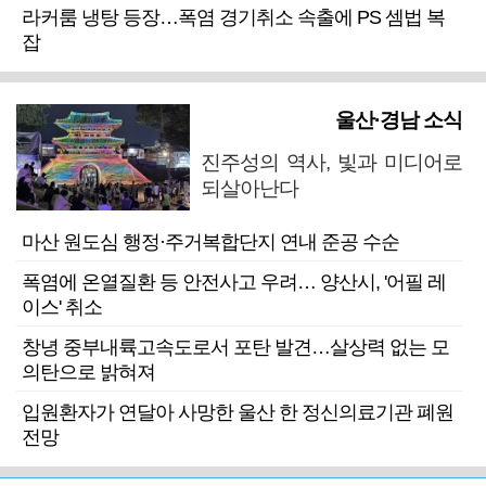
라커룸 냉탕 등장…폭염 경기취소 속출에 PS 셈법 복
잡
울산·경남 소식
진주성의 역사, 빛과 미디어로
되살아난다
마산 원도심 행정·주거복합단지 연내 준공 수순
폭염에 온열질환 등 안전사고 우려… 양산시, '어필 레
이스' 취소
창녕 중부내륙고속도로서 포탄 발견…살상력 없는 모
의탄으로 밝혀져
입원환자가 연달아 사망한 울산 한 정신의료기관 폐원
전망