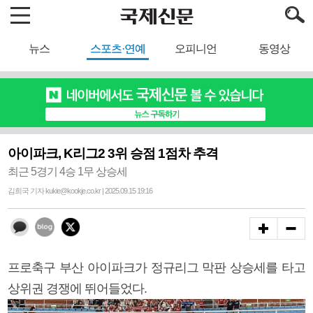
뉴스
스포츠·연예
오피니언
동영상
아이파크, K리그2 3위 승점 1점차 추격
최근 5경기 4승 1무 상승세
김희국 기자 kukie@kookje.co.kr | 2025.09.15 19:16
프로축구 부산 아이파크가 정규리그 막판 상승세를 타고
상위권 경쟁에 뛰어들었다.