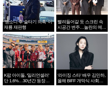
‘뺑소니 후 술타기 의혹’ 이
빨려들어갈 듯 스크린 속
재룡 재판행
시공간 변주…놀란의 메시
지는 ‘전쟁 속죄’
K팝 아이돌, '밀리언셀러'
‘라이징 스타’ 배우 김민하,
단 1.6%…30년간 등장
올해 BIFF 개막식 사회자
1182개팀 전수조사
확정