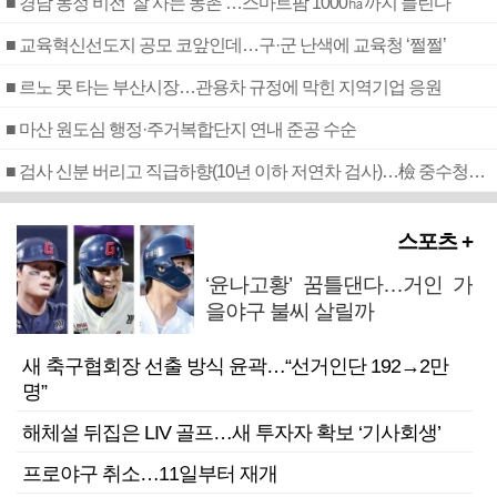
■ 경남 농정 비전 ‘잘 사는 농촌’…스마트팜 1000㏊까지 늘린다
■ 교육혁신선도지 공모 코앞인데…구·군 난색에 교육청 ‘쩔쩔’
■ 르노 못 타는 부산시장…관용차 규정에 막힌 지역기업 응원
■ 마산 원도심 행정·주거복합단지 연내 준공 수순
■ 검사 신분 버리고 직급하향(10년 이하 저연차 검사)…檢 중수청행 기피
스포츠 +
‘윤나고황’ 꿈틀댄다…거인 가
을야구 불씨 살릴까
새 축구협회장 선출 방식 윤곽…“선거인단 192→2만
명”
해체설 뒤집은 LIV 골프…새 투자자 확보 ‘기사회생’
프로야구 취소…11일부터 재개