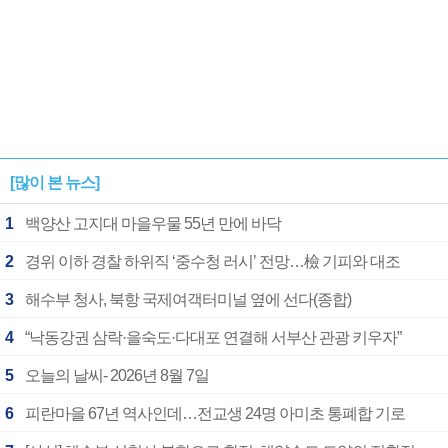
[많이 본 뉴스]
1
백양산 고지대 마을우물 55년 만에 바닥
2
경위 이하 경찰 하위직 ‘중수청 러시’ 전망…檢 기피와 대조
3
해수부 청사, 북항 국제여객터미널 옆에 선다(종합)
4
“낙동강권 삼락·을숙도·다대포 연결해 서부산 관광 키우자”
5
오늘의 날씨- 2026년 8월 7일
6
피란마을 67년 역사인데…전교생 24명 아미초 통폐합 기로