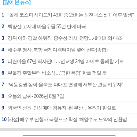
[많이 본 뉴스]
1
"올해 코스피 사이드카 43회 중 25회는 삼전닉스 ETF 이후 발생"
2
백양산 고지대 마을우물 55년 만에 바닥
3
경위 이하 경찰 하위직 ‘중수청 러시’ 전망…檢 기피와 대조
4
해수부 청사, 북항 국제여객터미널 옆에 선다(종합)
5
피란마을 67년 역사인데…전교생 24명 아미초 통폐합 기로
6
부울경 주말부터 비소식…‘극한 폭염’ 한풀 꺾일 듯
7
“낙동강권 삼락·을숙도·다대포 연결해 서부산 관광 키우자”
8
오늘의 날씨- 2026년 8월 7일
9
외국인 선원 ‘인신매매 경유지’ 된 부산…우려가 현실로
10
[사설] 해수부 신청사 북항으로 확정, 해양수도 도약의 전환점