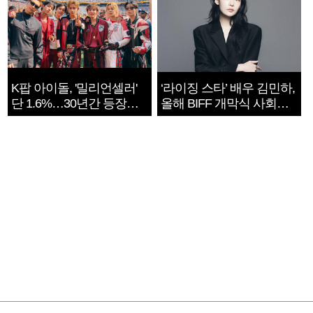
K팝 아이돌, '밀리언셀러'
‘라이징 스타’ 배우 김민하,
단 1.6%…30년간 등장
올해 BIFF 개막식 사회자
1182개팀 전수조사
확정