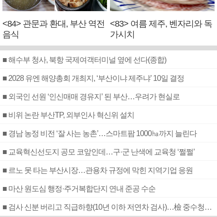
<84> 관문과 환대, 부산 역전
<83> 여름 제주, 벤자리와 독
음식
가시치
■ 해수부 청사, 북항 국제여객터미널 옆에 선다(종합)
■ 2028 유엔 해양총회 개최지, ‘부산이냐 제주냐’ 10일 결정
■ 외국인 선원 ‘인신매매 경유지’ 된 부산…우려가 현실로
■ 비위 논란 부산TP, 외부인사 혁신위 설치
■ 경남 농정 비전 ‘잘 사는 농촌’…스마트팜 1000㏊까지 늘린다
■ 교육혁신선도지 공모 코앞인데…구·군 난색에 교육청 ‘쩔쩔’
■ 르노 못 타는 부산시장…관용차 규정에 막힌 지역기업 응원
■ 마산 원도심 행정·주거복합단지 연내 준공 수순
■ 검사 신분 버리고 직급하향(10년 이하 저연차 검사)…檢 중수청행 기피