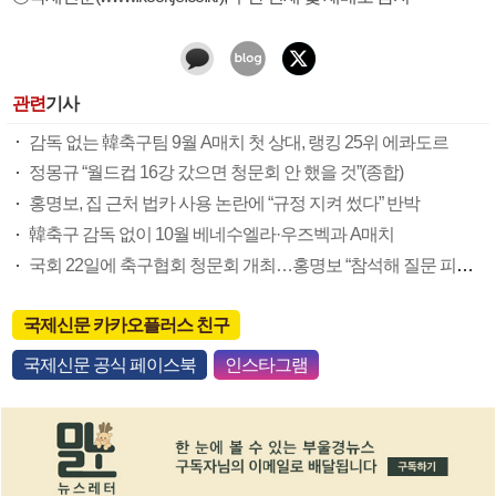
관련
기사
감독 없는 韓축구팀 9월 A매치 첫 상대, 랭킹 25위 에콰도르
정몽규 “월드컵 16강 갔으면 청문회 안 했을 것”(종합)
홍명보, 집 근처 법카 사용 논란에 “규정 지켜 썼다” 반박
韓축구 감독 없이 10월 베네수엘라·우즈벡과 A매치
국회 22일에 축구협회 청문회 개최…홍명보 “참석해 질문 피하지 않겠다”(종합)
국제신문 카카오플러스 친구
국제신문 공식 페이스북
인스타그램