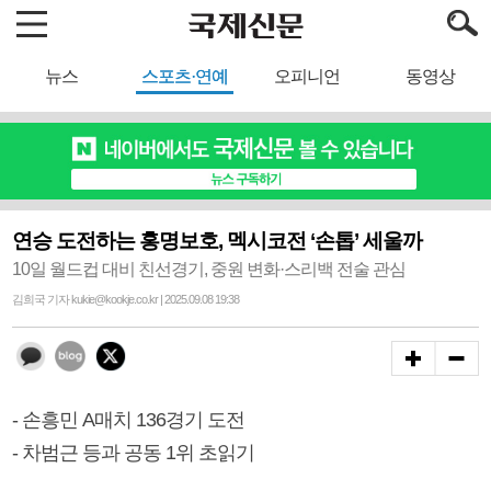
뉴스
스포츠·연예
오피니언
동영상
연승 도전하는 홍명보호, 멕시코전 ‘손톱’ 세울까
10일 월드컵 대비 친선경기, 중원 변화·스리백 전술 관심
김희국 기자 kukie@kookje.co.kr | 2025.09.08 19:38
- 손흥민 A매치 136경기 도전
- 차범근 등과 공동 1위 초읽기