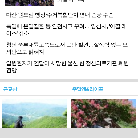
마산 원도심 행정·주거복합단지 연내 준공 수순
폭염에 온열질환 등 안전사고 우려… 양산시, '어필 레
이스' 취소
창녕 중부내륙고속도로서 포탄 발견…살상력 없는 모
의탄으로 밝혀져
입원환자가 연달아 사망한 울산 한 정신의료기관 폐원
전망
근교산
주말엔&라이프