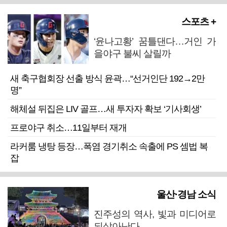
스포츠 +
‘윤나고황’ 꿈틀댄다…거인 가
을야구 불씨 살릴까
새 축구협회장 선출 방식 윤곽…“선거인단 192→2만
명”
해체설 뒤집은 LIV 골프…새 투자자 확보 ‘기사회생’
프로야구 취소…11일부터 재개
라커룸 냉탕 등장…폭염 경기취소 속출에 PS 셈법 복
잡
울산·경남 소식
진주성의 역사, 빛과 미디어로
되살아난다