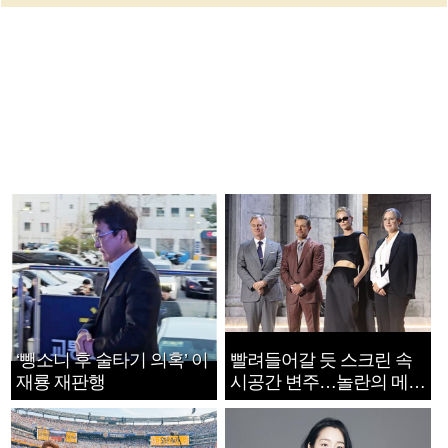
‘뺑소니 후 술타기 의혹’ 이
빨려들어갈 듯 스크린 속
재룡 재판행
시공간 변주…놀란의 메시
지는 ‘전쟁 속죄’