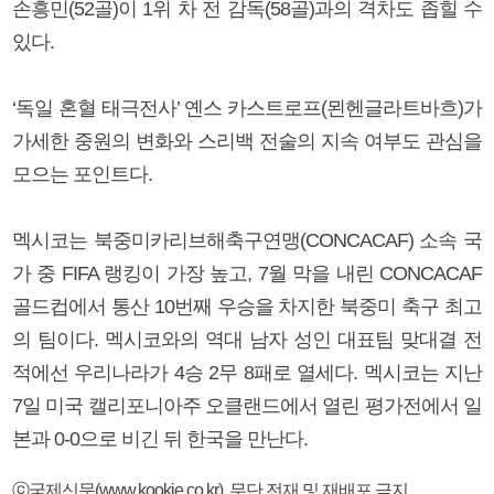
손흥민(52골)이 1위 차 전 감독(58골)과의 격차도 좁힐 수
있다.
‘독일 혼혈 태극전사’ 옌스 카스트로프(묀헨글라트바흐)가
가세한 중원의 변화와 스리백 전술의 지속 여부도 관심을
모으는 포인트다.
멕시코는 북중미카리브해축구연맹(CONCACAF) 소속 국
가 중 FIFA 랭킹이 가장 높고, 7월 막을 내린 CONCACAF
골드컵에서 통산 10번째 우승을 차지한 북중미 축구 최고
의 팀이다. 멕시코와의 역대 남자 성인 대표팀 맞대결 전
적에선 우리나라가 4승 2무 8패로 열세다. 멕시코는 지난
7일 미국 캘리포니아주 오클랜드에서 열린 평가전에서 일
본과 0-0으로 비긴 뒤 한국을 만난다.
ⓒ국제신문(www.kookje.co.kr), 무단 전재 및 재배포 금지