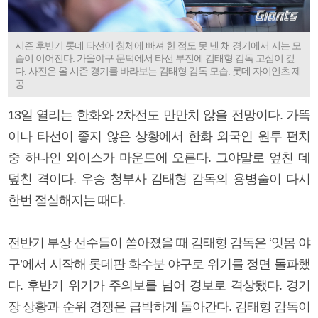
시즌 후반기 롯데 타선이 침체에 빠져 한 점도 못 낸 채 경기에서 지는 모
습이 이어진다. 가을야구 문턱에서 타선 부진에 김태형 감독 고심이 깊
다. 사진은 올 시즌 경기를 바라보는 김태형 감독 모습. 롯데 자이언츠 제
공
13일 열리는 한화와 2차전도 만만치 않을 전망이다. 가뜩
이나 타선이 좋지 않은 상황에서 한화 외국인 원투 펀치
중 하나인 와이스가 마운드에 오른다. 그야말로 엎친 데
덮친 격이다. 우승 청부사 김태형 감독의 용병술이 다시
한번 절실해지는 때다.
전반기 부상 선수들이 쏟아졌을 때 김태형 감독은 ‘잇몸 야
구’에서 시작해 롯데판 화수분 야구로 위기를 정면 돌파했
다. 후반기 위기가 주의보를 넘어 경보로 격상됐다. 경기
장 상황과 순위 경쟁은 급박하게 돌아간다. 김태형 감독이