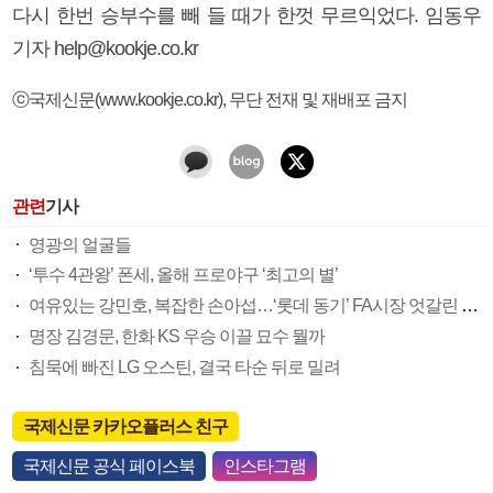
다시 한번 승부수를 빼 들 때가 한껏 무르익었다. 임동우
기자 help@kookje.co.kr
ⓒ국제신문(www.kookje.co.kr), 무단 전재 및 재배포 금지
관련
기사
영광의 얼굴들
‘투수 4관왕’ 폰세, 올해 프로야구 ‘최고의 별’
여유있는 강민호, 복잡한 손아섭…‘롯데 동기’ FA시장 엇갈린 희비
명장 김경문, 한화 KS 우승 이끌 묘수 뭘까
침묵에 빠진 LG 오스틴, 결국 타순 뒤로 밀려
국제신문 카카오플러스 친구
국제신문 공식 페이스북
인스타그램