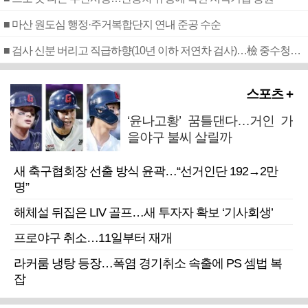
■ 마산 원도심 행정·주거복합단지 연내 준공 수순
■ 검사 신분 버리고 직급하향(10년 이하 저연차 검사)…檢 중수청행 기피
스포츠 +
‘윤나고황’ 꿈틀댄다…거인 가
을야구 불씨 살릴까
새 축구협회장 선출 방식 윤곽…“선거인단 192→2만
명”
해체설 뒤집은 LIV 골프…새 투자자 확보 ‘기사회생’
프로야구 취소…11일부터 재개
라커룸 냉탕 등장…폭염 경기취소 속출에 PS 셈법 복
잡