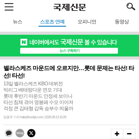
뉴스
스포츠·연예
오피니언
동영상
벨라스케즈 마운드에 오르지만…롯데 문제는 타선! 타
선! 타선!
13일 벨라스케즈 KBO 데뷔전
빅리그 베테랑다운 면모 기대
롯데 후반기 마운드 안정세 보이나
타선 침체 겪어 영봉패 수모 이어져
걱정 큰 김태형 감독 승부수 띄울까
임동우 기자 help@kookje.co.kr | 2025.08.13 16:29