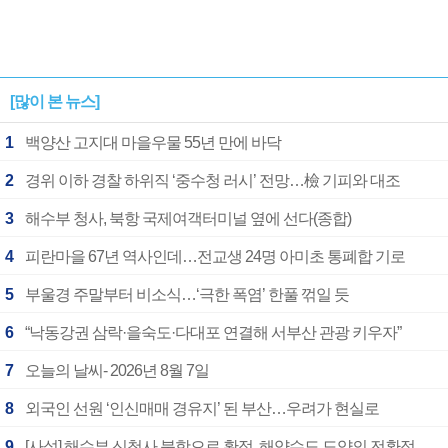
[많이 본 뉴스]
1
백양산 고지대 마을우물 55년 만에 바닥
2
경위 이하 경찰 하위직 ‘중수청 러시’ 전망…檢 기피와 대조
3
해수부 청사, 북항 국제여객터미널 옆에 선다(종합)
4
피란마을 67년 역사인데…전교생 24명 아미초 통폐합 기로
5
부울경 주말부터 비소식…‘극한 폭염’ 한풀 꺾일 듯
6
“낙동강권 삼락·을숙도·다대포 연결해 서부산 관광 키우자”
7
오늘의 날씨- 2026년 8월 7일
8
외국인 선원 ‘인신매매 경유지’ 된 부산…우려가 현실로
9
[사설] 해수부 신청사 북항으로 확정, 해양수도 도약의 전환점