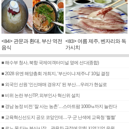
<84> 관문과 환대, 부산 역전
<83> 여름 제주, 벤자리와 독
음식
가시치
■ 해수부 청사, 북항 국제여객터미널 옆에 선다(종합)
■ 2028 유엔 해양총회 개최지, ‘부산이냐 제주냐’ 10일 결정
■ 외국인 선원 ‘인신매매 경유지’ 된 부산…우려가 현실로
■ 비위 논란 부산TP, 외부인사 혁신위 설치
■ 경남 농정 비전 ‘잘 사는 농촌’…스마트팜 1000㏊까지 늘린다
■ 교육혁신선도지 공모 코앞인데…구·군 난색에 교육청 ‘쩔쩔’
■ 르노 못 타는 부산시장…관용차 규정에 막힌 지역기업 응원