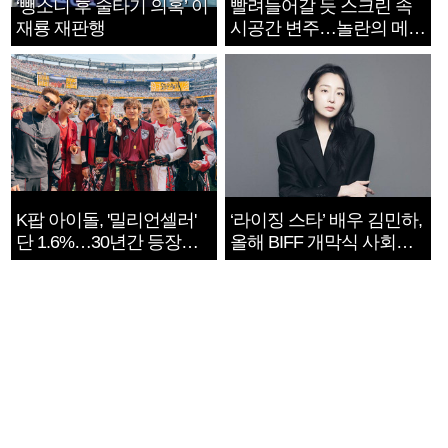
‘뺑소니 후 술타기 의혹’ 이
빨려들어갈 듯 스크린 속
재룡 재판행
시공간 변주…놀란의 메시
지는 ‘전쟁 속죄’
K팝 아이돌, '밀리언셀러'
‘라이징 스타’ 배우 김민하,
단 1.6%…30년간 등장
올해 BIFF 개막식 사회자
1182개팀 전수조사
확정