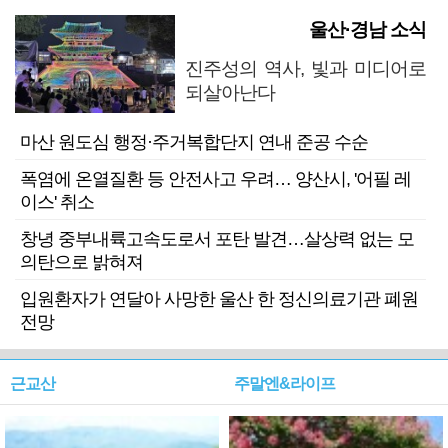
울산·경남 소식
진주성의 역사, 빛과 미디어로
되살아난다
마산 원도심 행정·주거복합단지 연내 준공 수순
폭염에 온열질환 등 안전사고 우려… 양산시, '어필 레
이스' 취소
창녕 중부내륙고속도로서 포탄 발견…살상력 없는 모
의탄으로 밝혀져
입원환자가 연달아 사망한 울산 한 정신의료기관 폐원
전망
근교산
주말엔&라이프