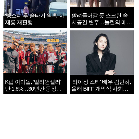
‘뺑소니 후 술타기 의혹’ 이
빨려들어갈 듯 스크린 속
재룡 재판행
시공간 변주…놀란의 메시
지는 ‘전쟁 속죄’
K팝 아이돌, '밀리언셀러'
‘라이징 스타’ 배우 김민하,
단 1.6%…30년간 등장
올해 BIFF 개막식 사회자
1182개팀 전수조사
확정