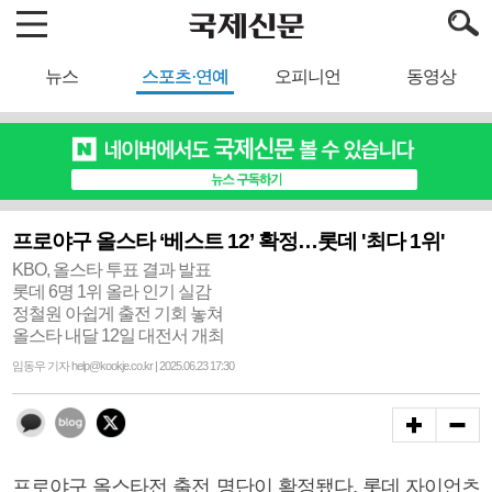
뉴스
스포츠·연예
오피니언
동영상
프로야구 올스타 ‘베스트 12’ 확정…롯데 '최다 1위'
KBO, 올스타 투표 결과 발표
롯데 6명 1위 올라 인기 실감
정철원 아쉽게 출전 기회 놓쳐
올스타 내달 12일 대전서 개최
임동우 기자 help@kookje.co.kr | 2025.06.23 17:30
프로야구 올스타전 출전 명단이 확정됐다. 롯데 자이언츠