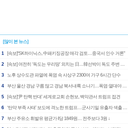
[많이 본 뉴스]
1
[속보]“SK하이닉스, 中패키징공장 매각 검토…중국서 인수 거론”
2
[속보] 여전히 ‘독도는 우리땅’ 외치는 日…韓선박이 독도 주변 해양조사 활동하자 반발
3
노후 상수도관 파열에 폭염 속 사상구 2300여 가구 6시간 단수
4
부산 울산 경남 구름 많고 경남 북서내륙 소나기…폭염·열대야 계속
5
[속보]‘尹 탄핵 반대’ 세계로교회 손현보, 백악관서 트럼프 접견
6
‘탄약 부족 사태’ 보도에 격노한 트럼프…군사기밀 유출자 색출 지시
7
부산 주유소 휘발유 평균가 ℓ당 1849원… 전주보다 3원 ↓