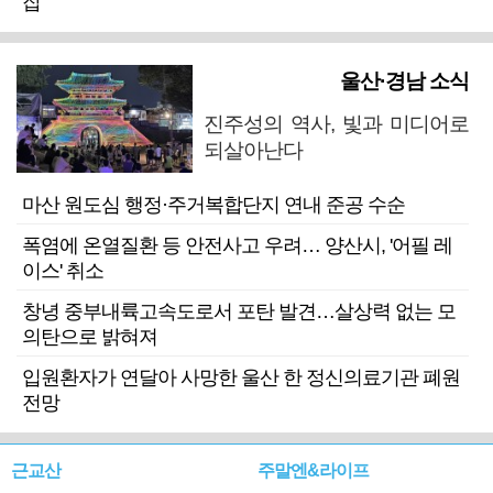
잡
울산·경남 소식
진주성의 역사, 빛과 미디어로
되살아난다
마산 원도심 행정·주거복합단지 연내 준공 수순
폭염에 온열질환 등 안전사고 우려… 양산시, '어필 레
이스' 취소
창녕 중부내륙고속도로서 포탄 발견…살상력 없는 모
의탄으로 밝혀져
입원환자가 연달아 사망한 울산 한 정신의료기관 폐원
전망
근교산
주말엔&라이프