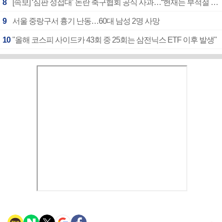
8
[속보] ‘심판 성접대’ 논란 축구협회 공식 사과…“현재는 부적절 행위 없어”
9
서울 중랑구서 흉기 난동…60대 남성 2명 사망
10
"올해 코스피 사이드카 43회 중 25회는 삼전닉스 ETF 이후 발생"