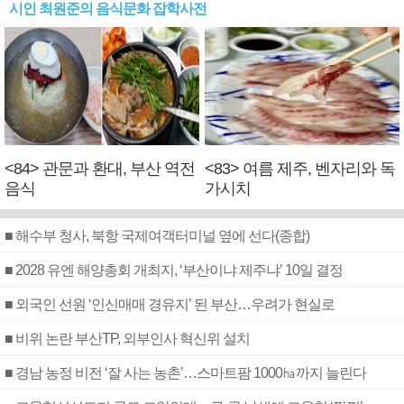
시인 최원준의 음식문화 잡학사전
<84> 관문과 환대, 부산 역전
<83> 여름 제주, 벤자리와 독
음식
가시치
■ 해수부 청사, 북항 국제여객터미널 옆에 선다(종합)
■ 2028 유엔 해양총회 개최지, ‘부산이냐 제주냐’ 10일 결정
■ 외국인 선원 ‘인신매매 경유지’ 된 부산…우려가 현실로
■ 비위 논란 부산TP, 외부인사 혁신위 설치
■ 경남 농정 비전 ‘잘 사는 농촌’…스마트팜 1000㏊까지 늘린다