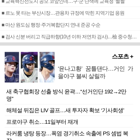
■ 교육혁신선도지 공모 코앞인데…구·군 난색에 교육청 ‘쩔쩔’
■ 르노 못 타는 부산시장…관용차 규정에 막힌 지역기업 응원
■ 마산 원도심 행정·주거복합단지 연내 준공 수순
■ 검사 신분 버리고 직급하향(10년 이하 저연차 검사)…檢 중수청행 기피
스포츠 +
‘윤나고황’ 꿈틀댄다…거인 가
을야구 불씨 살릴까
새 축구협회장 선출 방식 윤곽…“선거인단 192→2만
명”
해체설 뒤집은 LIV 골프…새 투자자 확보 ‘기사회생’
프로야구 취소…11일부터 재개
라커룸 냉탕 등장…폭염 경기취소 속출에 PS 셈법 복