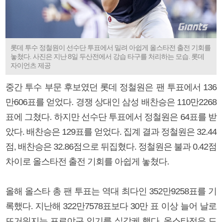
롯데 투수 정철원이 선수단 투표에서 밀려 아쉽게 올스타전 출전 기회를
놓쳤다. 사진은 지난 8일 두산전에서 강습 타구를 처리하는 모습. 롯데
자이언츠 제공
중간 투수 부문 후보였던 롯데 정철원은 팬 투표에서 136
만606표를 얻었다. 경쟁 상대인 삼성 배찬승은 110만2268
표에 그쳤다. 하지만 선수단 투표에서 정철원은 64표를 받
았다. 배찬승은 129표를 얻었다. 집계 결과 정철원은 32.44
점, 배찬승은 32.86점으로 뒤집혔다. 정철원은 불과 0.42점
차이로 올스타전 출전 기회를 아쉽게 놓쳤다.
올해 올스타 총 팬 투표는 역대 최다인 352만9258표를 기
록했다. 지난해 322만7578표보다 30만 표 이상 늘어 날로
뜨거워지는 프로야구 인기를 실감케 했다. 올스타전은 드