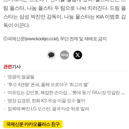
림 올스타, 나눔 올스타 두 팀으로 나눠 치러진다. 드림 올
스타는 삼성 박진만 감독이, 나눔 올스타는 KIA 이범호 감
독이 이끈다.
ⓒ국제신문(www.kookje.co.kr), 무단 전재 및 재배포 금지
관련
기사
영광의 얼굴들
‘투수 4관왕’ 폰세, 올해 프로야구 ‘최고의 별’
여유있는 강민호, 복잡한 손아섭…‘롯데 동기’ FA시장 엇갈린 희비
명장 김경문, 한화 KS 우승 이끌 묘수 뭘까
침묵에 빠진 LG 오스틴, 결국 타순 뒤로 밀려
국제신문 카카오플러스 친구