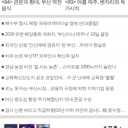
<84> 관문과 환대, 부산 역전
<83> 여름 제주, 벤자리와 독
음식
가시치
■ 해수부 청사, 북항 국제여객터미널 옆에 선다(종합)
■ 2028 유엔 해양총회 개최지, ‘부산이냐 제주냐’ 10일 결정
■ 외국인 선원 ‘인신매매 경유지’ 된 부산…우려가 현실로
■ 비위 논란 부산TP, 외부인사 혁신위 설치
■ 경남 농정 비전 ‘잘 사는 농촌’…스마트팜 1000㏊까지 늘린다
■ 교육혁신선도지 공모 코앞인데…구·군 난색에 교육청 ‘쩔쩔’
■ 르노 못 타는 부산시장…관용차 규정에 막힌 지역기업 응원
■ 마산 원도심 행정·주거복합단지 연내 준공 수순
■ 검사 신분 버리고 직급하향(10년 이하 저연차 검사)…檢 중수청행 기피