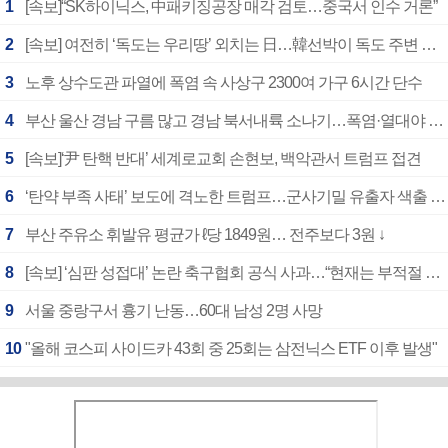
1
[속보]“SK하이닉스, 中패키징공장 매각 검토…중국서 인수 거론”
2
[속보] 여전히 ‘독도는 우리땅’ 외치는 日…韓선박이 독도 주변 해양조사 활동하자 반발
3
노후 상수도관 파열에 폭염 속 사상구 2300여 가구 6시간 단수
4
부산 울산 경남 구름 많고 경남 북서내륙 소나기…폭염·열대야 계속
5
[속보]‘尹 탄핵 반대’ 세계로교회 손현보, 백악관서 트럼프 접견
6
‘탄약 부족 사태’ 보도에 격노한 트럼프…군사기밀 유출자 색출 지시
7
부산 주유소 휘발유 평균가 ℓ당 1849원… 전주보다 3원 ↓
8
[속보] ‘심판 성접대’ 논란 축구협회 공식 사과…“현재는 부적절 행위 없어”
9
서울 중랑구서 흉기 난동…60대 남성 2명 사망
10
"올해 코스피 사이드카 43회 중 25회는 삼전닉스 ETF 이후 발생"