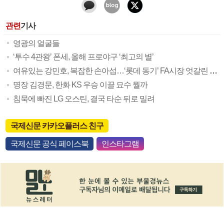
관련
기사
영광의 얼굴들
‘투수 4관왕’ 폰세, 올해 프로야구 ‘최고의 별’
여유있는 강민호, 복잡한 손아섭…‘롯데 동기’ FA시장 엇갈린 희비
명장 김경문, 한화 KS 우승 이끌 묘수 뭘까
침묵에 빠진 LG 오스틴, 결국 타순 뒤로 밀려
국제신문 카카오플러스 친구
국제신문 공식 페이스북
인스타그램