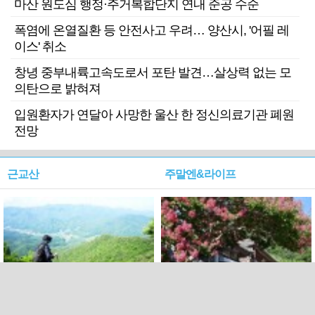
마산 원도심 행정·주거복합단지 연내 준공 수순
폭염에 온열질환 등 안전사고 우려… 양산시, '어필 레
이스' 취소
창녕 중부내륙고속도로서 포탄 발견…살상력 없는 모
의탄으로 밝혀져
입원환자가 연달아 사망한 울산 한 정신의료기관 폐원
전망
근교산
주말엔&라이프
근교산&그너머…상주·문경
폭염보다 더 뜨거워라…100