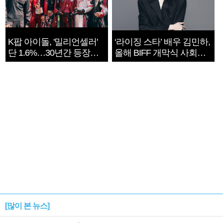
K팝 아이돌, '밀리언셀러'
‘라이징 스타’ 배우 김민하,
단 1.6%…30년간 등장
올해 BIFF 개막식 사회자
1182개팀 전수조사
확정
[많이 본 뉴스]