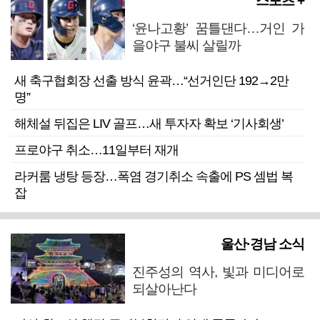
스포츠 +
‘윤나고황’ 꿈틀댄다…거인 가
을야구 불씨 살릴까
새 축구협회장 선출 방식 윤곽…“선거인단 192→2만
명”
해체설 뒤집은 LIV 골프…새 투자자 확보 ‘기사회생’
프로야구 취소…11일부터 재개
라커룸 냉탕 등장…폭염 경기취소 속출에 PS 셈법 복
잡
울산·경남 소식
진주성의 역사, 빛과 미디어로
되살아난다