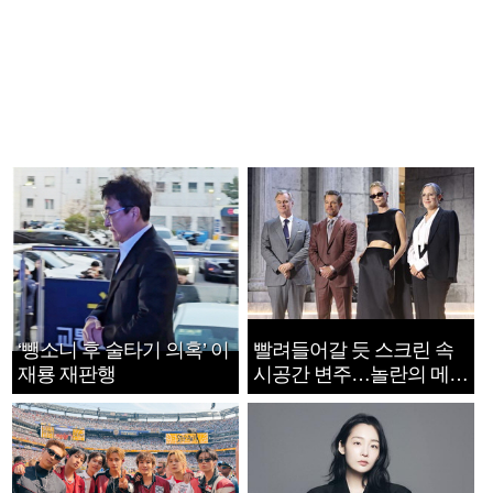
‘뺑소니 후 술타기 의혹’ 이
빨려들어갈 듯 스크린 속
재룡 재판행
시공간 변주…놀란의 메시
지는 ‘전쟁 속죄’