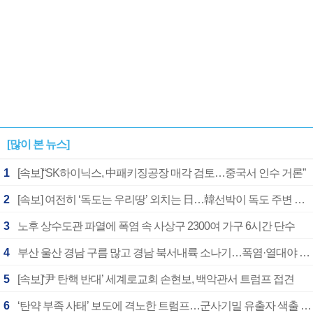
[많이 본 뉴스]
1
[속보]“SK하이닉스, 中패키징공장 매각 검토…중국서 인수 거론”
2
[속보] 여전히 ‘독도는 우리땅’ 외치는 日…韓선박이 독도 주변 해양조사 활동하자 반발
3
노후 상수도관 파열에 폭염 속 사상구 2300여 가구 6시간 단수
4
부산 울산 경남 구름 많고 경남 북서내륙 소나기…폭염·열대야 계속
5
[속보]‘尹 탄핵 반대’ 세계로교회 손현보, 백악관서 트럼프 접견
6
‘탄약 부족 사태’ 보도에 격노한 트럼프…군사기밀 유출자 색출 지시