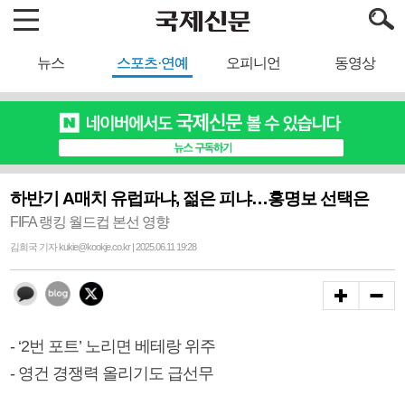
뉴스
스포츠·연예
오피니언
동영상
하반기 A매치 유럽파냐, 젊은 피냐…홍명보 선택은
FIFA 랭킹 월드컵 본선 영향
김희국 기자 kukie@kookje.co.kr | 2025.06.11 19:28
- ‘2번 포트’ 노리면 베테랑 위주
- 영건 경쟁력 올리기도 급선무