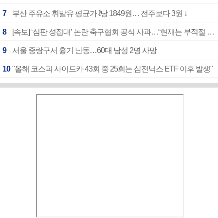
7
부산 주유소 휘발유 평균가 ℓ당 1849원… 전주보다 3원 ↓
8
[속보] ‘심판 성접대’ 논란 축구협회 공식 사과…“현재는 부적절 행위 없어”
9
서울 중랑구서 흉기 난동…60대 남성 2명 사망
10
"올해 코스피 사이드카 43회 중 25회는 삼전닉스 ETF 이후 발생"