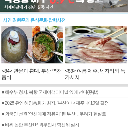
시인 최원준의 음식문화 잡학사전
<84> 관문과 환대, 부산 역전
<83> 여름 제주, 벤자리와 독
음식
가시치
■ 해수부 청사, 북항 국제여객터미널 옆에 선다(종합)
■ 2028 유엔 해양총회 개최지, ‘부산이냐 제주냐’ 10일 결정
■ 외국인 선원 ‘인신매매 경유지’ 된 부산…우려가 현실로
■ 비위 논란 부산TP, 외부인사 혁신위 설치