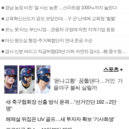
■ 경남 농정 비전 ‘잘 사는 농촌’…스마트팜 1000㏊까지 늘린다
■ 교육혁신선도지 공모 코앞인데…구·군 난색에 교육청 ‘쩔쩔’
■ 르노 못 타는 부산시장…관용차 규정에 막힌 지역기업 응원
■ 마산 원도심 행정·주거복합단지 연내 준공 수순
■ 검사 신분 버리고 직급하향(10년 이하 저연차 검사)…檢 중수청행 기피
스포츠 +
‘윤나고황’ 꿈틀댄다…거인 가
을야구 불씨 살릴까
새 축구협회장 선출 방식 윤곽…“선거인단 192→2만
명”
해체설 뒤집은 LIV 골프…새 투자자 확보 ‘기사회생’