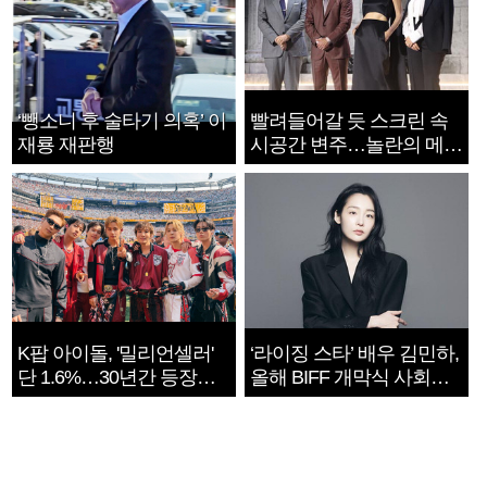
‘뺑소니 후 술타기 의혹’ 이
빨려들어갈 듯 스크린 속
재룡 재판행
시공간 변주…놀란의 메시
지는 ‘전쟁 속죄’
K팝 아이돌, '밀리언셀러'
‘라이징 스타’ 배우 김민하,
단 1.6%…30년간 등장
올해 BIFF 개막식 사회자
1182개팀 전수조사
확정