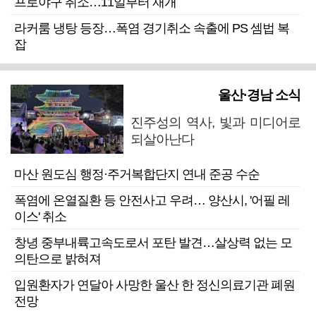
프로야구 취소…11일부터 재개
라커룸 냉탕 등장…폭염 경기취소 속출에 PS 셈법 복
잡
울산·경남 소식
진주성의 역사, 빛과 미디어로
되살아난다
마산 원도심 행정·주거복합단지 연내 준공 수순
폭염에 온열질환 등 안전사고 우려… 양산시, '어필 레
이스' 취소
창녕 중부내륙고속도로서 포탄 발견…살상력 없는 모
의탄으로 밝혀져
입원환자가 연달아 사망한 울산 한 정신의료기관 폐원
전망