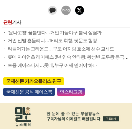
관련
기사
‘윤나고황’ 꿈틀댄다…거인 가을야구 불씨 살릴까
거인 선발 흔들리니…허리도 휘청, 뒷문도 헐렁
타들어가는 그라운드…구토·어지럼 호소에 선수 교체도
롯데 자이언츠 레이예스 3년 연속 안타왕, 황성빈 도루왕 등극할까
토종 에이스마저…롯데, 누구 어깨 믿어야 하나
국제신문 카카오플러스 친구
국제신문 공식 페이스북
인스타그램