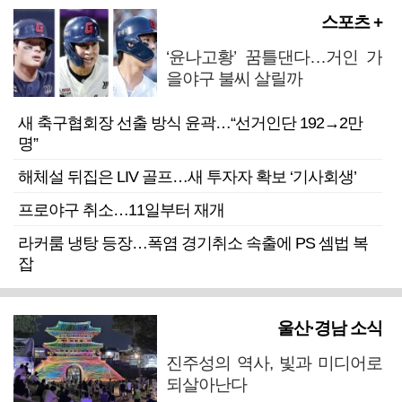
스포츠 +
‘윤나고황’ 꿈틀댄다…거인 가
을야구 불씨 살릴까
새 축구협회장 선출 방식 윤곽…“선거인단 192→2만
명”
해체설 뒤집은 LIV 골프…새 투자자 확보 ‘기사회생’
프로야구 취소…11일부터 재개
라커룸 냉탕 등장…폭염 경기취소 속출에 PS 셈법 복
잡
울산·경남 소식
진주성의 역사, 빛과 미디어로
되살아난다