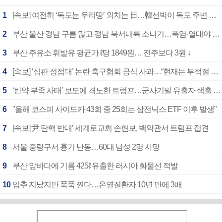
1
[속보] 여전히 ‘독도는 우리땅’ 외치는 日…韓선박이 독도 주변 해양조사 활동하자 반발
2
부산 울산 경남 구름 많고 경남 북서내륙 소나기…폭염·열대야 계속
3
부산 주유소 휘발유 평균가 ℓ당 1849원… 전주보다 3원 ↓
4
[속보] ‘심판 성접대’ 논란 축구협회 공식 사과…“현재는 부적절 행위 없어”
5
‘탄약 부족 사태’ 보도에 격노한 트럼프…군사기밀 유출자 색출 지시
6
"올해 코스피 사이드카 43회 중 25회는 삼전닉스 ETF 이후 발생"
7
[속보]‘尹 탄핵 반대’ 세계로교회 손현보, 백악관서 트럼프 접견
8
서울 중랑구서 흉기 난동…60대 남성 2명 사망
9
부산 앞바다에 기름 425ℓ 유출한 러시아 화물선 적발
10
입추 지났지만 푹푹 찐다…온열질환자 10년 만에 3배