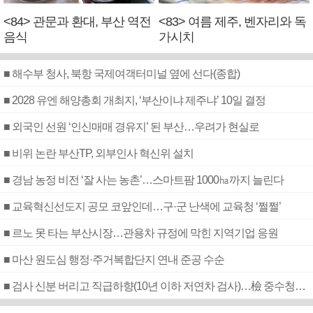
<84> 관문과 환대, 부산 역전
<83> 여름 제주, 벤자리와 독
음식
가시치
■ 해수부 청사, 북항 국제여객터미널 옆에 선다(종합)
■ 2028 유엔 해양총회 개최지, ‘부산이냐 제주냐’ 10일 결정
■ 외국인 선원 ‘인신매매 경유지’ 된 부산…우려가 현실로
■ 비위 논란 부산TP, 외부인사 혁신위 설치
■ 경남 농정 비전 ‘잘 사는 농촌’…스마트팜 1000㏊까지 늘린다
■ 교육혁신선도지 공모 코앞인데…구·군 난색에 교육청 ‘쩔쩔’
■ 르노 못 타는 부산시장…관용차 규정에 막힌 지역기업 응원
■ 마산 원도심 행정·주거복합단지 연내 준공 수순
■ 검사 신분 버리고 직급하향(10년 이하 저연차 검사)…檢 중수청행 기피