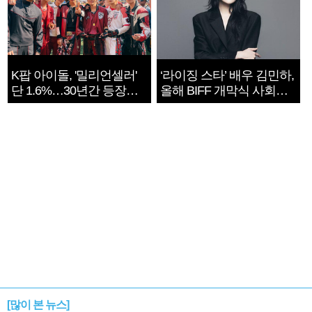
K팝 아이돌, '밀리언셀러'
‘라이징 스타’ 배우 김민하,
단 1.6%…30년간 등장
올해 BIFF 개막식 사회자
1182개팀 전수조사
확정
[많이 본 뉴스]