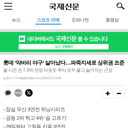
뉴스
스포츠·연예
오피니언
동영상
롯데 ‘악바리 야구’ 살아났다…파죽지세로 상위권 조준
올 시즌 전 7, 8위 전망 비웃듯 투타 모두 물고 늘어지는 근성
임동우 기자 help@kookje.co.kr | 2025.04.27 19:30
- 잠실 두산 3연전 위닝시리즈
- 공동 2위 찍고 4위 ‘숨 고르기’
- 29일부터 고척돔 키움 3연전