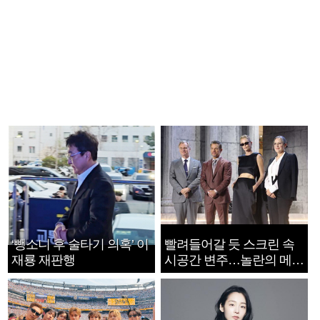
‘뺑소니 후 술타기 의혹’ 이
빨려들어갈 듯 스크린 속
재룡 재판행
시공간 변주…놀란의 메시
지는 ‘전쟁 속죄’