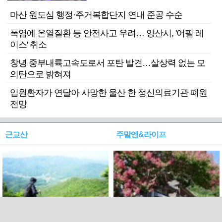
마산 원도심 행정·주거복합단지 연내 준공 수순
폭염에 온열질환 등 안전사고 우려… 양산시, '어필 레
이스' 취소
창녕 중부내륙고속도로서 포탄 발견…살상력 없는 모
의탄으로 밝혀져
입원환자가 연달아 사망한 울산 한 정신의료기관 폐원
전망
근교산
주말엔&라이프