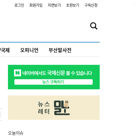
2
로그인
회원가입
지면보기
초판보기
구독신청
V국제
오피니언
부산말사전
오늘
이슈