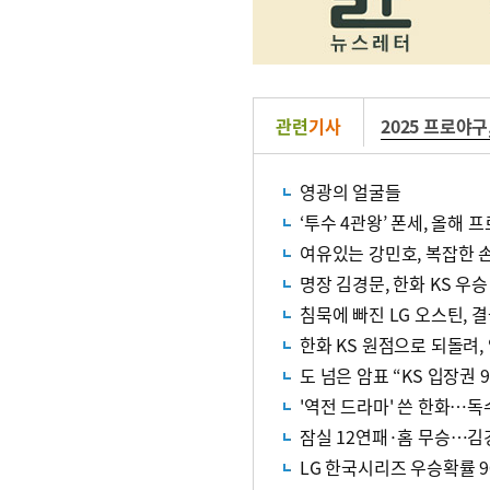
관련
기사
2025 프로야구
영광의 얼굴들
‘투수 4관왕’ 폰세, 올해 
여유있는 강민호, 복잡한 손
명장 김경문, 한화 KS 우
침묵에 빠진 LG 오스틴, 
한화 KS 원점으로 되돌려,
도 넘은 암표 “KS 입장권 
'역전 드라마' 쓴 한화…독
잠실 12연패·홈 무승…김
LG 한국시리즈 우승확률 9