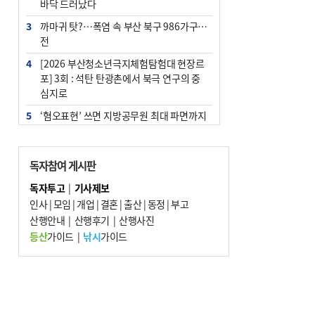
바닥 드러났다
3
까마귀 탓?…폭염 속 부산 북구 986가구 정
전
4
[2026 부산청소년극지체험탐험대 현장르
포] 3회 : 석탄 탄광촌에서 북극 연구의 중
심지로
5
‘혐오표현’ 쓰면 지방공무원 최대 파면까지
중징계
6
이임생, 홍명보 선임 독단적 결정 아냐…면
독자참여 게시판
담 메모 제출
독자투고
|
기사제보
7
[속보] 부산·김해·울주 ‘경계 단계’…전국
인사
|
모임
|
개업
|
결혼
|
출산
|
동정
|
부고
48개 시군 가뭄
산행안내
|
산행후기
|
산행사진
8
부산·울산·경남 폭염 속 소나기·비…무더
등산
가이드
|
낚시
가이드
위는 지속
9
경찰가족 관련 사건 45건…그동안 파악조
차 안해
10
홈플 사태에 2분기 대형마트 판매 9.4%