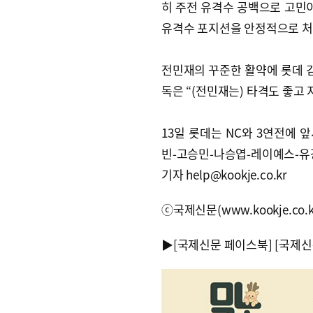
히 주전 유격수 공백으로 고민이
유격수 포지션을 안정적으로 처
전민재의 꾸준한 활약에 롯데 김
독은 “(전민재는) 타격도 좋고
13일 롯데는 NC와 3연전에 
빈-고승민-나승엽-레이예스-유
기자 help@kookje.co.kr
ⓒ국제신문(www.kookje.co.
▶
[국제신문 페이스북]
[국제신