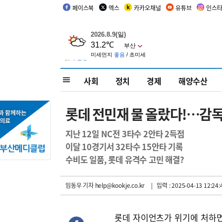
페이스북
엑스
카카오채널
유튜브
인스
사회
정치
경제
해양수산
롯데 전민재 물 올랐다!…감
지난 12일 NC전 3타수 2안타 2득점
이달 10경기서 32타수 15안타 기록
수비도 일품, 롯데 유격수 고민 해결?
임동우 기자
help@kookje.co.kr
| 입력 : 2025-04-13 12:24:
롯데 자이언츠가 위기에 처하면