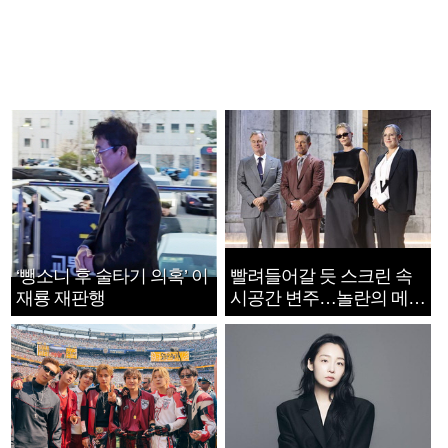
‘뺑소니 후 술타기 의혹’ 이
빨려들어갈 듯 스크린 속
재룡 재판행
시공간 변주…놀란의 메시
지는 ‘전쟁 속죄’