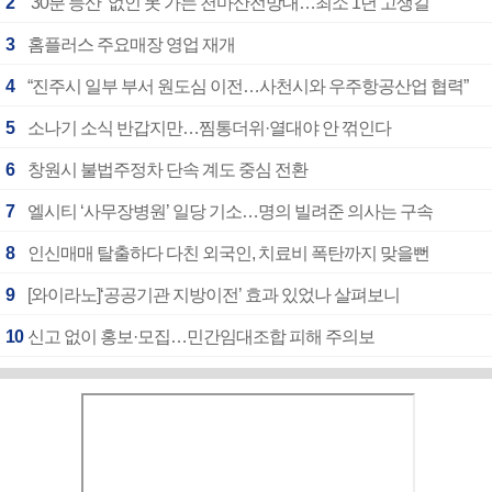
2
‘30분 등산’ 없인 못 가는 천마산전망대…최소 1년 고생길
3
홈플러스 주요매장 영업 재개
4
“진주시 일부 부서 원도심 이전…사천시와 우주항공산업 협력”
5
소나기 소식 반갑지만…찜통더위·열대야 안 꺾인다
6
창원시 불법주정차 단속 계도 중심 전환
7
엘시티 ‘사무장병원’ 일당 기소…명의 빌려준 의사는 구속
8
인신매매 탈출하다 다친 외국인, 치료비 폭탄까지 맞을뻔
9
[와이라노]‘공공기관 지방이전’ 효과 있었나 살펴보니
10
신고 없이 홍보·모집…민간임대조합 피해 주의보