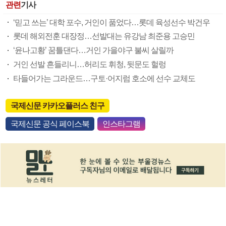
관련
기사
‘믿고 쓰는’ 대학 포수, 거인이 품었다…롯데 육성선수 박건우
롯데 해외전훈 대장정…선발대는 유강남 최준용 고승민
‘윤나고황’ 꿈틀댄다…거인 가을야구 불씨 살릴까
거인 선발 흔들리니…허리도 휘청, 뒷문도 헐렁
타들어가는 그라운드…구토·어지럼 호소에 선수 교체도
국제신문 카카오플러스 친구
국제신문 공식 페이스북
인스타그램