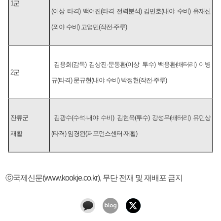
1군
(이상 타격) 백어진(타격 전력분석) 김민호(내야 수비) 유재신
(외야 수비) 고영민(작전·주루)
김용희(감독) 김상진·문동환(이상 투수) 백용환(배터리) 이병
2군
규(타격) 문규현(내야 수비) 박정현(작전·주루)
잔류군
김광수(수석·내야 수비) 김현욱(투수) 강성우(배터리) 유민상
재활
(타격) 임경완(퍼포먼스센터·재활)
ⓒ국제신문(www.kookje.co.kr), 무단 전재 및 재배포 금지