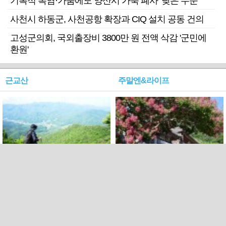
기록적 폭염·가뭄에도 양산시 가축 폐사 ‘낮은 수준’
사천시 하동군, 사천공항 확장과 CIQ 설치 공동 건의
고성군의회, 국외출장비 3800만 원 전액 삭감 '군민에
환원'
근교산
주말엔&라이프
근교산&그너머…상주·문경
폭염보다 더 뜨거워라…100
청화산~시루봉
일을 붉게 불태울 ‘선비정신’
피었네
PC버전
엑스
페이스북