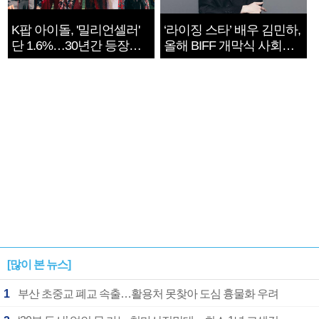
K팝 아이돌, '밀리언셀러'
‘라이징 스타’ 배우 김민하,
단 1.6%…30년간 등장
올해 BIFF 개막식 사회자
1182개팀 전수조사
확정
[많이 본 뉴스]
1
부산 초중교 폐교 속출…활용처 못찾아 도심 흉물화 우려