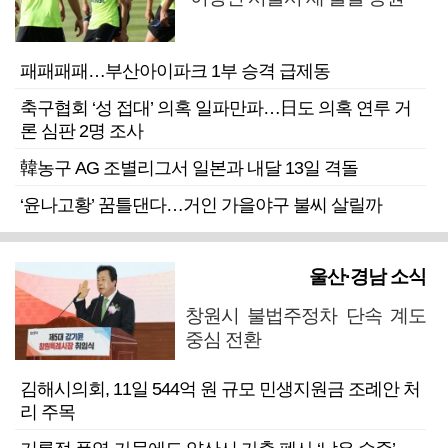
패패패패…부산아이파크 1부 승격 급제동
축구협회 ‘성 접대’ 의혹 일파만파…日도 의혹 연루 거
론 심판 2명 조사
韓농구 AG 조별리그서 일본과 내달 13일 격돌
‘윤나고황’ 꿈틀댄다…거인 가을야구 불씨 살릴까
울산·경남 소식
창원시 불법주정차 단속 계도
중심 전환
김해시의회, 11일 544억 원 규모 민생지원금 조례안 처
리 주목