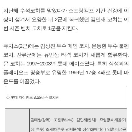
지난해 수석코치를 맡았다가 스프링캠프 기간 건강에 이
상이 생겨서 요양한 뒤 2군에 복귀했던 김민재 코치는 이
번 시즌 벤치 코치로 1군을 지킨다.
퓨처스(2군)에는 김상진 투수 메인 코치, 문동환 투수 불펜
코치, 잔류군에는 유민상 타격 코치가 새롭게 합류한다.
문 코치는 1997~2003년 롯데 에이스였다. 특히 삼성과의
플레이오프 명승부로 유명한 1999년 17승 4패로 롯데 마
운드를 이끌었다.
◇ 롯데 자이언츠 2025시즌 코치진
김태형(감독) 조원우(수석) 김민재(벤치) 주형광·이재율(이
상 투수) 조세범(투수 전력분석) 정상호(배터리) 임훈·이성곤