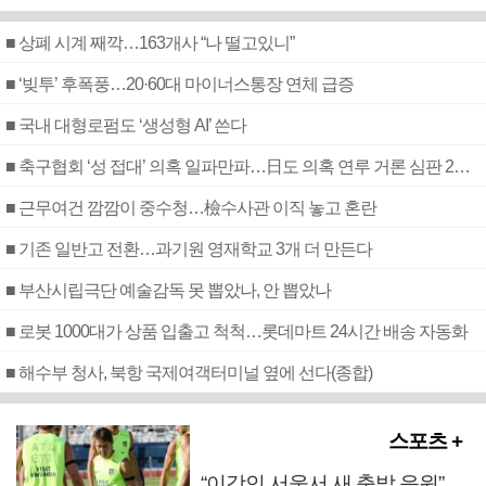
■ 상폐 시계 째깍…163개사 “나 떨고있니”
■ ‘빚투’ 후폭풍…20·60대 마이너스통장 연체 급증
■ 국내 대형로펌도 ‘생성형 AI’ 쓴다
■ 축구협회 ‘성 접대’ 의혹 일파만파…日도 의혹 연루 거론 심판 2명 조사
■ 근무여건 깜깜이 중수청…檢수사관 이직 놓고 혼란
■ 기존 일반고 전환…과기원 영재학교 3개 더 만든다
■ 부산시립극단 예술감독 못 뽑았나, 안 뽑았나
■ 로봇 1000대가 상품 입출고 척척…롯데마트 24시간 배송 자동화
■ 해수부 청사, 북항 국제여객터미널 옆에 선다(종합)
스포츠 +
“이강인 서울서 새 출발 응원”