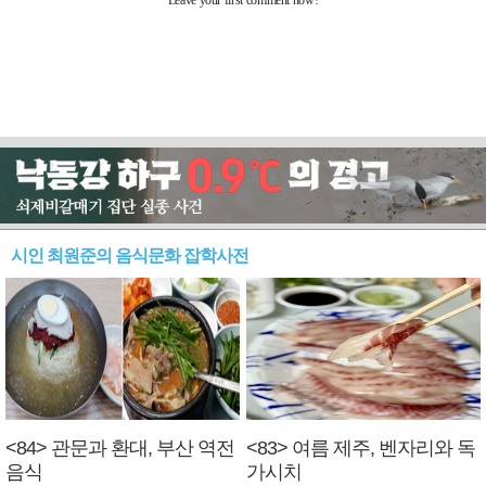
시인 최원준의 음식문화 잡학사전
<84> 관문과 환대, 부산 역전
<83> 여름 제주, 벤자리와 독
음식
가시치