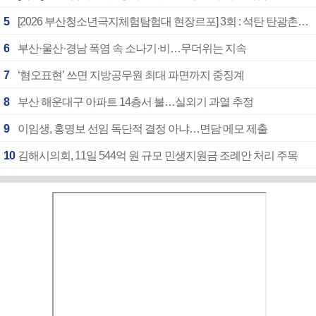
5
[2026 부산청소년극지체험탐험대 현장르포] 3회 : 석탄 탄광촌에서 북극 연구의 중심지로
6
부산·울산·경남 폭염 속 소나기·비…무더위는 지속
7
‘혐오표현’ 쓰면 지방공무원 최대 파면까지 중징계
8
부산 해운대구 아파트 14층서 불…실외기 과열 추정
9
이임생, 홍명보 선임 독단적 결정 아냐…면담 메모 제출
10
김해시의회, 11일 544억 원 규모 민생지원금 조례안 처리 주목