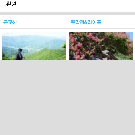
환원'
근교산
주말엔&라이프
근교산&그너머…상주·문경
폭염보다 더 뜨거워라…100
청화산~시루봉
일을 붉게 불태울 ‘선비정신’
피었네
PC버전
엑스
페이스북
Copyright ⓒ 2015 All rights reserved by 국제신문