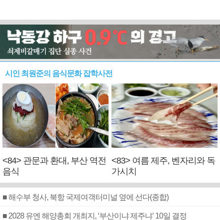
시인 최원준의 음식문화 잡학사전
<84> 관문과 환대, 부산 역전
<83> 여름 제주, 벤자리와 독
음식
가시치
■ 해수부 청사, 북항 국제여객터미널 옆에 선다(종합)
■ 2028 유엔 해양총회 개최지, ‘부산이냐 제주냐’ 10일 결정