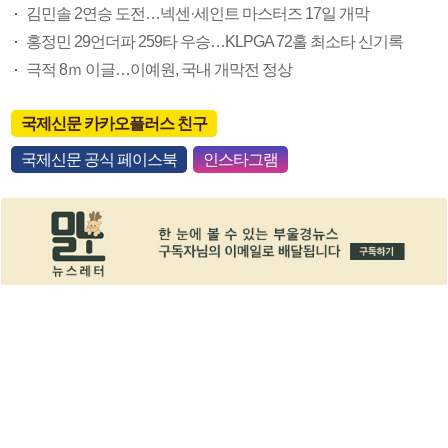
김민솔 2연승 도전…넥센·세인트 마스터즈 17일 개막
홍정민 29언더파 259타 우승…KLPGA 72홀 최소타 신기록
극적 8ｍ 이글…이예원, 국내 개막전 정상
국제신문 카카오플러스 친구
국제신문 공식 페이스북
인스타그램