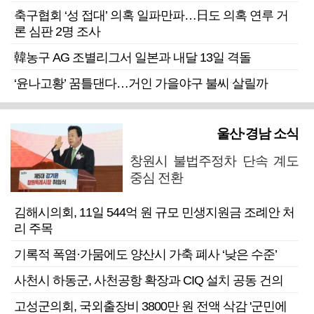
축구협회 ‘성 접대’ 의혹 일파만파…日도 의혹 연루 거
론 심판 2명 조사
韓농구 AG 조별리그서 일본과 내달 13일 격돌
‘윤나고황’ 꿈틀댄다…거인 가을야구 불씨 살릴까
울산·경남 소식
창원시 불법주정차 단속 계도
중심 전환
김해시의회, 11일 544억 원 규모 민생지원금 조례안 처
리 주목
기록적 폭염·가뭄에도 양산시 가축 폐사 ‘낮은 수준’
사천시 하동군, 사천공항 확장과 CIQ 설치 공동 건의
고성군의회, 국외출장비 3800만 원 전액 삭감 '군민에