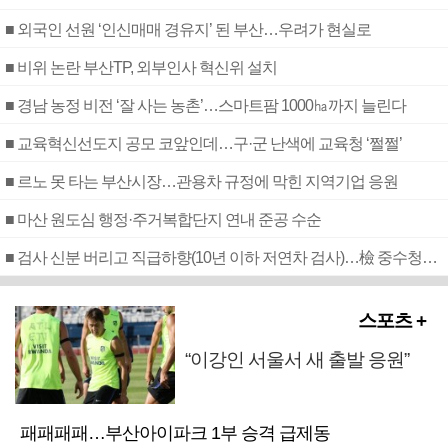
■ 외국인 선원 ‘인신매매 경유지’ 된 부산…우려가 현실로
■ 비위 논란 부산TP, 외부인사 혁신위 설치
■ 경남 농정 비전 ‘잘 사는 농촌’…스마트팜 1000㏊까지 늘린다
■ 교육혁신선도지 공모 코앞인데…구·군 난색에 교육청 ‘쩔쩔’
■ 르노 못 타는 부산시장…관용차 규정에 막힌 지역기업 응원
■ 마산 원도심 행정·주거복합단지 연내 준공 수순
■ 검사 신분 버리고 직급하향(10년 이하 저연차 검사)…檢 중수청행 기피
스포츠 +
“이강인 서울서 새 출발 응원”
패패패패…부산아이파크 1부 승격 급제동