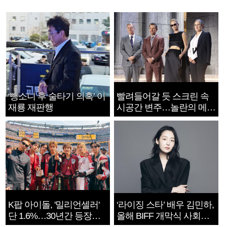
‘뺑소니 후 술타기 의혹’ 이
빨려들어갈 듯 스크린 속
재룡 재판행
시공간 변주…놀란의 메시
지는 ‘전쟁 속죄’
K팝 아이돌, '밀리언셀러'
‘라이징 스타’ 배우 김민하,
단 1.6%…30년간 등장
올해 BIFF 개막식 사회자