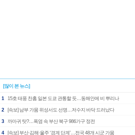
1182개팀 전수조사
확정
[많이 본 뉴스]
1
15호 태풍 찬홈 일본 도쿄 관통할 듯…동해안에 비 뿌리나
2
[속보] 남부 가뭄 위성서도 선명…저수지 바닥 드러났다
3
까마귀 탓?…폭염 속 부산 북구 986가구 정전
4
[속보] 부산·김해·울주 ‘경계 단계’…전국 48개 시군 가뭄