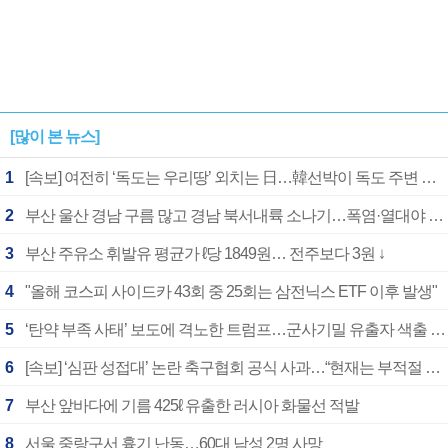
[많이 본 뉴스]
1
[속보] 여전히 ‘독도는 우리땅’ 외치는 日…韓선박이 독도 주변 해양조사 활동하자 반발
2
부산 울산 경남 구름 많고 경남 북서내륙 소나기…폭염·열대야 계속
3
부산 주유소 휘발유 평균가 ℓ당 1849원… 전주보다 3원 ↓
4
"올해 코스피 사이드카 43회 중 25회는 삼전닉스 ETF 이후 발생"
5
‘탄약 부족 사태’ 보도에 격노한 트럼프…군사기밀 유출자 색출 지시
6
[속보] ‘심판 성접대’ 논란 축구협회 공식 사과…“현재는 부적절 행위 없어”
7
부산 앞바다에 기름 425ℓ 유출한 러시아 화물선 적발
8
서울 중랑구서 흉기 난동…60대 남성 2명 사망