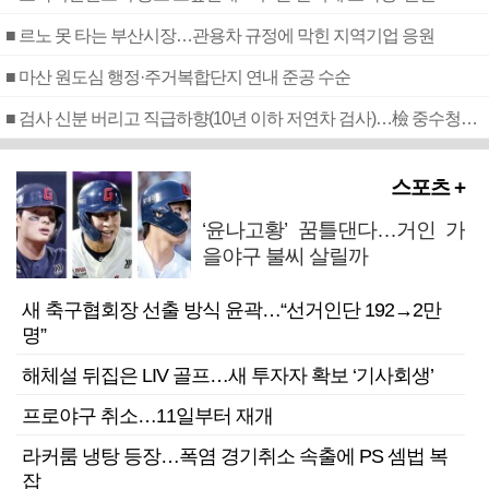
■ 르노 못 타는 부산시장…관용차 규정에 막힌 지역기업 응원
■ 마산 원도심 행정·주거복합단지 연내 준공 수순
■ 검사 신분 버리고 직급하향(10년 이하 저연차 검사)…檢 중수청행 기피
스포츠 +
‘윤나고황’ 꿈틀댄다…거인 가
을야구 불씨 살릴까
새 축구협회장 선출 방식 윤곽…“선거인단 192→2만
명”
해체설 뒤집은 LIV 골프…새 투자자 확보 ‘기사회생’
프로야구 취소…11일부터 재개
라커룸 냉탕 등장…폭염 경기취소 속출에 PS 셈법 복
잡