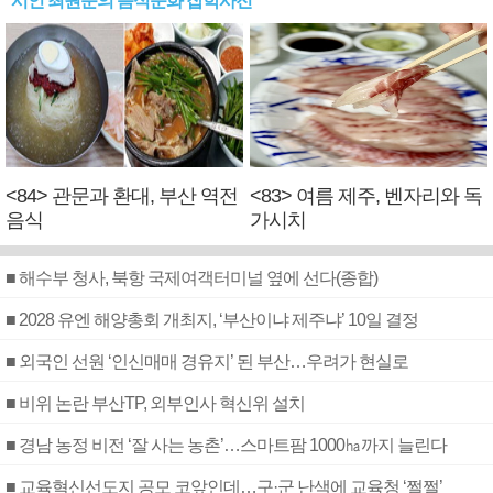
시인 최원준의 음식문화 잡학사전
<84> 관문과 환대, 부산 역전
<83> 여름 제주, 벤자리와 독
음식
가시치
■ 해수부 청사, 북항 국제여객터미널 옆에 선다(종합)
■ 2028 유엔 해양총회 개최지, ‘부산이냐 제주냐’ 10일 결정
■ 외국인 선원 ‘인신매매 경유지’ 된 부산…우려가 현실로
■ 비위 논란 부산TP, 외부인사 혁신위 설치
■ 경남 농정 비전 ‘잘 사는 농촌’…스마트팜 1000㏊까지 늘린다
■ 교육혁신선도지 공모 코앞인데…구·군 난색에 교육청 ‘쩔쩔’