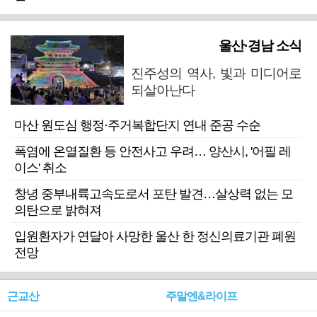
울산·경남 소식
진주성의 역사, 빛과 미디어로
되살아난다
마산 원도심 행정·주거복합단지 연내 준공 수순
폭염에 온열질환 등 안전사고 우려… 양산시, '어필 레
이스' 취소
창녕 중부내륙고속도로서 포탄 발견…살상력 없는 모
의탄으로 밝혀져
입원환자가 연달아 사망한 울산 한 정신의료기관 폐원
전망
근교산
주말엔&라이프