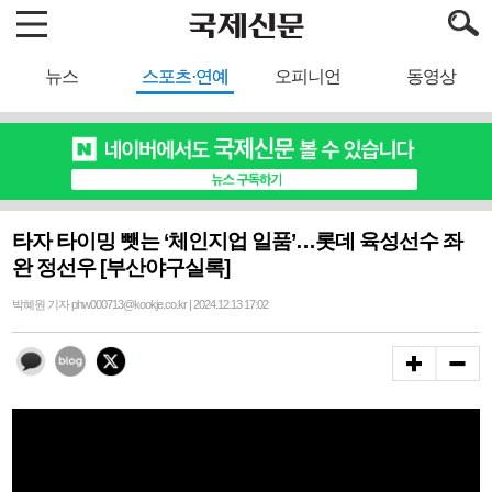
뉴스
스포츠·연예
오피니언
동영상
타자 타이밍 뺏는 ‘체인지업 일품’…롯데 육성선수 좌
완 정선우 [부산야구실록]
박혜원 기자 phw000713@kookje.co.kr | 2024.12.13 17:02