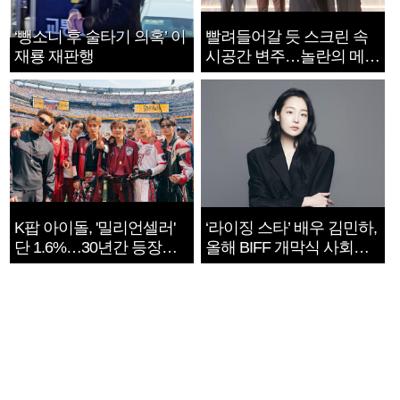
‘뺑소니 후 술타기 의혹’ 이
빨려들어갈 듯 스크린 속
재룡 재판행
시공간 변주…놀란의 메시
지는 ‘전쟁 속죄’
K팝 아이돌, '밀리언셀러'
‘라이징 스타’ 배우 김민하,
단 1.6%…30년간 등장
올해 BIFF 개막식 사회자
1182개팀 전수조사
확정