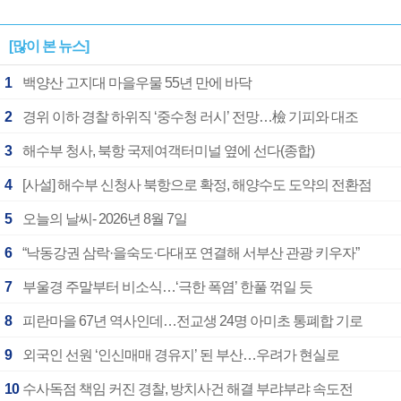
[많이 본 뉴스]
1
백양산 고지대 마을우물 55년 만에 바닥
2
경위 이하 경찰 하위직 ‘중수청 러시’ 전망…檢 기피와 대조
3
해수부 청사, 북항 국제여객터미널 옆에 선다(종합)
4
[사설] 해수부 신청사 북항으로 확정, 해양수도 도약의 전환점
5
오늘의 날씨- 2026년 8월 7일
6
“낙동강권 삼락·을숙도·다대포 연결해 서부산 관광 키우자”
7
부울경 주말부터 비소식…‘극한 폭염’ 한풀 꺾일 듯
8
피란마을 67년 역사인데…전교생 24명 아미초 통폐합 기로
9
외국인 선원 ‘인신매매 경유지’ 된 부산…우려가 현실로
10
수사독점 책임 커진 경찰, 방치사건 해결 부랴부랴 속도전