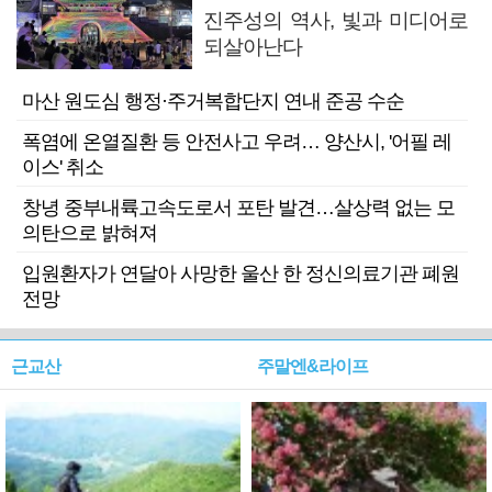
진주성의 역사, 빛과 미디어로
되살아난다
마산 원도심 행정·주거복합단지 연내 준공 수순
폭염에 온열질환 등 안전사고 우려… 양산시, '어필 레
이스' 취소
창녕 중부내륙고속도로서 포탄 발견…살상력 없는 모
의탄으로 밝혀져
입원환자가 연달아 사망한 울산 한 정신의료기관 폐원
전망
근교산
주말엔&라이프