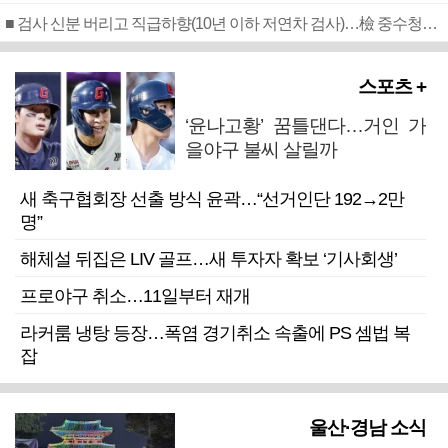
■ 검사 신분 버리고 직급하향(10년 이하 저연차 검사)…檢 중수청행 기피
스포츠 +
‘윤나고황’ 꿈틀댄다…거인 가
을야구 불씨 살릴까
새 축구협회장 선출 방식 윤곽…“선거인단 192→2만
명”
해체설 뒤집은 LIV 골프…새 투자자 확보 ‘기사회생’
프로야구 취소…11일부터 재개
라커룸 냉탕 등장…폭염 경기취소 속출에 PS 셈법 복
잡
울산·경남 소식