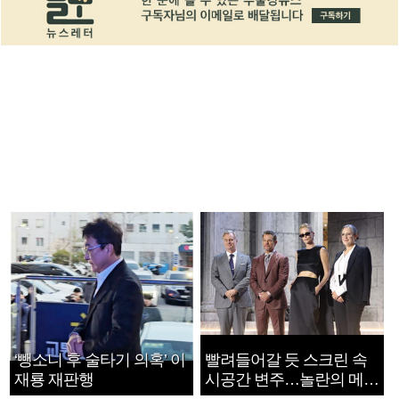
‘뺑소니 후 술타기 의혹’ 이
빨려들어갈 듯 스크린 속
재룡 재판행
시공간 변주…놀란의 메시