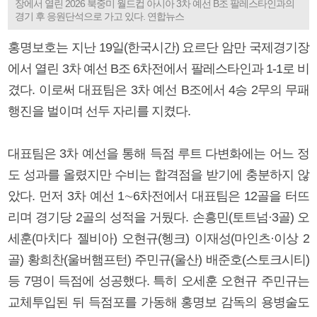
장에서 열린 2026 북중미 월드컵 아시아 3차 예선 B조 팔레스타인과의
경기 후 응원단석으로 가고 있다. 연합뉴스
홍명보호는 지난 19일(한국시간) 요르단 암만 국제경기장
에서 열린 3차 예선 B조 6차전에서 팔레스타인과 1-1로 비
겼다. 이로써 대표팀은 3차 예선 B조에서 4승 2무의 무패
행진을 벌이며 선두 자리를 지켰다.
대표팀은 3차 예선을 통해 득점 루트 다변화에는 어느 정
도 성과를 올렸지만 수비는 합격점을 받기에 충분하지 않
았다. 먼저 3차 예선 1∼6차전에서 대표팀은 12골을 터뜨
리며 경기당 2골의 성적을 거뒀다. 손흥민(토트넘·3골) 오
세훈(마치다 젤비아) 오현규(헹크) 이재성(마인츠·이상 2
골) 황희찬(울버햄프턴) 주민규(울산) 배준호(스토크시티)
등 7명이 득점에 성공했다. 특히 오세훈 오현규 주민규는
교체투입된 뒤 득점포를 가동해 홍명보 감독의 용병술도