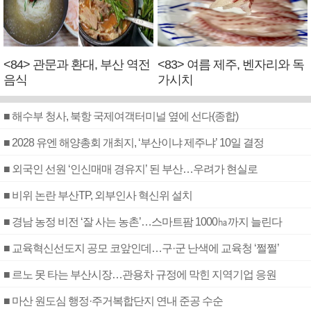
<84> 관문과 환대, 부산 역전
<83> 여름 제주, 벤자리와 독
음식
가시치
■ 해수부 청사, 북항 국제여객터미널 옆에 선다(종합)
■ 2028 유엔 해양총회 개최지, ‘부산이냐 제주냐’ 10일 결정
■ 외국인 선원 ‘인신매매 경유지’ 된 부산…우려가 현실로
■ 비위 논란 부산TP, 외부인사 혁신위 설치
■ 경남 농정 비전 ‘잘 사는 농촌’…스마트팜 1000㏊까지 늘린다
■ 교육혁신선도지 공모 코앞인데…구·군 난색에 교육청 ‘쩔쩔’
■ 르노 못 타는 부산시장…관용차 규정에 막힌 지역기업 응원
■ 마산 원도심 행정·주거복합단지 연내 준공 수순