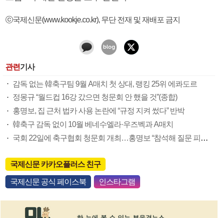
ⓒ국제신문(www.kookje.co.kr), 무단 전재 및 재배포 금지
관련
기사
감독 없는 韓축구팀 9월 A매치 첫 상대, 랭킹 25위 에콰도르
정몽규 “월드컵 16강 갔으면 청문회 안 했을 것”(종합)
홍명보, 집 근처 법카 사용 논란에 “규정 지켜 썼다” 반박
韓축구 감독 없이 10월 베네수엘라·우즈벡과 A매치
국회 22일에 축구협회 청문회 개최…홍명보 “참석해 질문 피하지 않겠다”(종합)
국제신문 카카오플러스 친구
국제신문 공식 페이스북
인스타그램