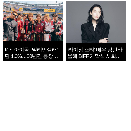
지는 ‘전쟁 속죄’
K팝 아이돌, '밀리언셀러'
‘라이징 스타’ 배우 김민하,
단 1.6%…30년간 등장
올해 BIFF 개막식 사회자
1182개팀 전수조사
확정