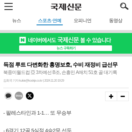
뉴스
스포츠·연예
오피니언
동영상
득점 루트 다변화한 홍명보호, 수비 재정비 급선무
북중미월드컵 亞 3차예선 B조, 손흥민 A매치 51호 골 대기록
김희국 기자 kukie@kookje.co.kr | 2024.11.20 19:29
- 팔레스타인과 1-1… 또 무승부
- 6경기 12골 5실점 4승2무 선두