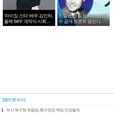
‘라이징 스타’ 배우 김민하,
친일 논란 빚은 가수 남인
올해 BIFF 개막식 사회자
수 공개 토론회 열린다.
확정
[많이 본 뉴스]
1
부산 북구청 쑥뜸방, 前구청장 책임 인정될까