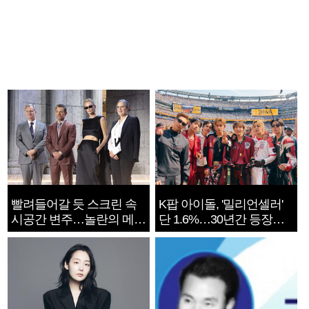
빨려들어갈 듯 스크린 속
K팝 아이돌, '밀리언셀러'
시공간 변주…놀란의 메시
단 1.6%…30년간 등장
지는 ‘전쟁 속죄’
1182개팀 전수조사