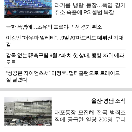
라커룸 냉탕 등장…폭염 경기
취소 속출에 PS 셈법 복잡
극한 폭염에…초유의 프로야구 전 경기 취소
이강인 “아우파 알레티”…9일 AT마드리드 데뷔전 기대
감
감독 없는 韓축구팀 9월 A매치 첫 상대, 랭킹 25위 에콰
도르
“성공은 자이언츠서” 이정후, 멀티홈런으로 트레이드
설 날렸다
울산·경남 소식
대포통장 모집해 전국 범죄조
직에 공급한 일당 200명 무더
기 검거