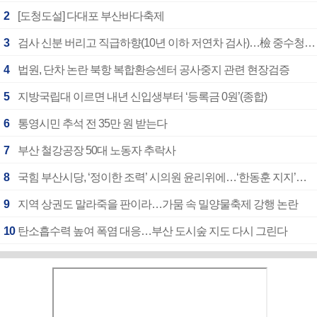
2
[도청도설] 다대포 부산바다축제
3
검사 신분 버리고 직급하향(10년 이하 저연차 검사)…檢 중수청행 기피
4
법원, 단차 논란 북항 복합환승센터 공사중지 관련 현장검증
5
지방국립대 이르면 내년 신입생부터 ‘등록금 0원’(종합)
6
통영시민 추석 전 35만 원 받는다
7
부산 철강공장 50대 노동자 추락사
8
국힘 부산시당, ‘정이한 조력’ 시의원 윤리위에…‘한동훈 지지’도 신고접수
9
지역 상권도 말라죽을 판이라…가뭄 속 밀양물축제 강행 논란
10
탄소흡수력 높여 폭염 대응…부산 도시숲 지도 다시 그린다