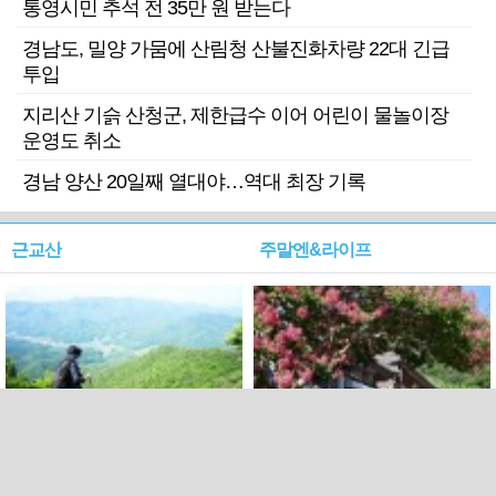
통영시민 추석 전 35만 원 받는다
경남도, 밀양 가뭄에 산림청 산불진화차량 22대 긴급
투입
지리산 기슭 산청군, 제한급수 이어 어린이 물놀이장
운영도 취소
경남 양산 20일째 열대야…역대 최장 기록
근교산
주말엔&라이프
근교산&그너머…상주·문경
폭염보다 더 뜨거워라…100
청화산~시루봉
일을 붉게 불태울 ‘선비정신’