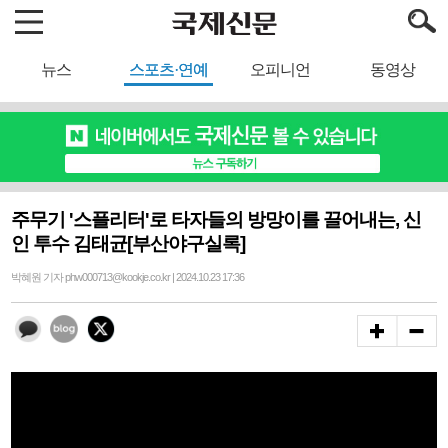
뉴스
스포츠·연예
오피니언
동영상
주무기 '스플리터'로 타자들의 방망이를 끌어내는, 신
인 투수 김태균[부산야구실록]
박혜원 기자 phw000713@kookje.co.kr | 2024.10.23 17:36