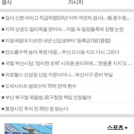
음식
가시치
■ 검사 신분 버리고 직급하향(10년 이하 저연차 검사)…檢 중수청행 기피
■ 지역 상권도 말라죽을 판이라…가뭄 속 밀양물축제 강행 논란
■ 지방국립대 이르면 내년 신입생부터 ‘등록금 0원’(종합)
■ 탄소흡수력 높여 폭염 대응…부산 도시숲 지도 다시 그린다
■ 국힘 부산시당, ‘정이한 조력’ 시의원 윤리위에…‘한동훈 지지’도 신고접수
■ 의료헬스 신성장 산업 키운다더니…부산서구 준비 부실
■ 도박사이트 범죄수익 70억 전액 환수
■ 부산 북구청 쑥뜸방, 前구청장 책임 인정될까
■ 통영시민 추석 전 35만 원 받는다
스포츠 +