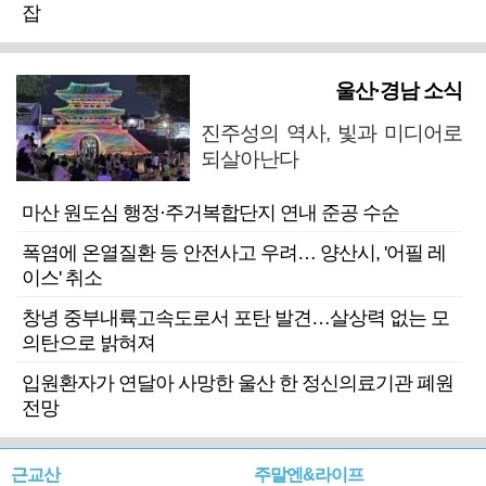
잡
울산·경남 소식
진주성의 역사, 빛과 미디어로
되살아난다
마산 원도심 행정·주거복합단지 연내 준공 수순
폭염에 온열질환 등 안전사고 우려… 양산시, '어필 레
이스' 취소
창녕 중부내륙고속도로서 포탄 발견…살상력 없는 모
의탄으로 밝혀져
입원환자가 연달아 사망한 울산 한 정신의료기관 폐원
전망
근교산
주말엔&라이프