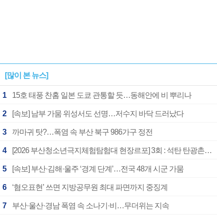
[많이 본 뉴스]
1
15호 태풍 찬홈 일본 도쿄 관통할 듯…동해안에 비 뿌리나
2
[속보] 남부 가뭄 위성서도 선명…저수지 바닥 드러났다
3
까마귀 탓?…폭염 속 부산 북구 986가구 정전
4
[2026 부산청소년극지체험탐험대 현장르포] 3회 : 석탄 탄광촌에서 북극 연구의 중심지로
5
[속보] 부산·김해·울주 ‘경계 단계’…전국 48개 시군 가뭄
6
‘혐오표현’ 쓰면 지방공무원 최대 파면까지 중징계
7
부산·울산·경남 폭염 속 소나기·비…무더위는 지속