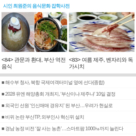
시인 최원준의 음식문화 잡학사전
<84> 관문과 환대, 부산 역전
<83> 여름 제주, 벤자리와 독
음식
가시치
■ 해수부 청사, 북항 국제여객터미널 옆에 선다(종합)
■ 2028 유엔 해양총회 개최지, ‘부산이냐 제주냐’ 10일 결정
■ 외국인 선원 ‘인신매매 경유지’ 된 부산…우려가 현실로
■ 비위 논란 부산TP, 외부인사 혁신위 설치
■ 경남 농정 비전 ‘잘 사는 농촌’…스마트팜 1000㏊까지 늘린다