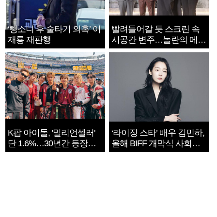
‘뺑소니 후 술타기 의혹’ 이
빨려들어갈 듯 스크린 속
재룡 재판행
시공간 변주…놀란의 메시
지는 ‘전쟁 속죄’
K팝 아이돌, '밀리언셀러'
‘라이징 스타’ 배우 김민하,
단 1.6%…30년간 등장
올해 BIFF 개막식 사회자
1182개팀 전수조사
확정