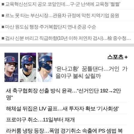
■ 교육혁신선도지 공모 코앞인데…구·군 난색에 교육청 ‘쩔쩔’
■ 르노 못 타는 부산시장…관용차 규정에 막힌 지역기업 응원
■ 마산 원도심 행정·주거복합단지 연내 준공 수순
■ 검사 신분 버리고 직급하향(10년 이하 저연차 검사)…檢 중수청행 기피
스포츠 +
‘윤나고황’ 꿈틀댄다…거인 가
을야구 불씨 살릴까
새 축구협회장 선출 방식 윤곽…“선거인단 192→2만
명”
해체설 뒤집은 LIV 골프…새 투자자 확보 ‘기사회생’
프로야구 취소…11일부터 재개
라커룸 냉탕 등장…폭염 경기취소 속출에 PS 셈법 복