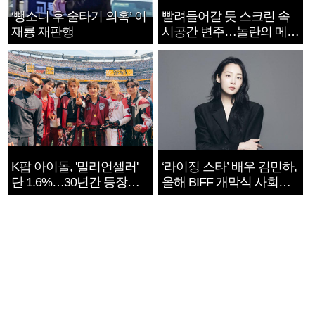
‘뺑소니 후 술타기 의혹’ 이
빨려들어갈 듯 스크린 속
재룡 재판행
시공간 변주…놀란의 메시
지는 ‘전쟁 속죄’
K팝 아이돌, '밀리언셀러'
‘라이징 스타’ 배우 김민하,
단 1.6%…30년간 등장
올해 BIFF 개막식 사회자
1182개팀 전수조사
확정