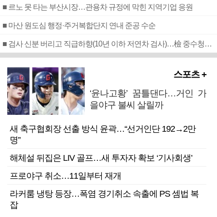
■ 르노 못 타는 부산시장…관용차 규정에 막힌 지역기업 응원
■ 마산 원도심 행정·주거복합단지 연내 준공 수순
■ 검사 신분 버리고 직급하향(10년 이하 저연차 검사)…檢 중수청행 기피
스포츠 +
‘윤나고황’ 꿈틀댄다…거인 가
을야구 불씨 살릴까
새 축구협회장 선출 방식 윤곽…“선거인단 192→2만
명”
해체설 뒤집은 LIV 골프…새 투자자 확보 ‘기사회생’
프로야구 취소…11일부터 재개
라커룸 냉탕 등장…폭염 경기취소 속출에 PS 셈법 복
잡