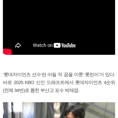
‘롯데자이언츠 선수’란 어릴 적 꿈을 이룬 ‘롯린이’가 있다.
바로 2025 KBO 신인 드래프트에서 롯데자이언츠 4순위
(전체 34번)로 뽑힌 부산고 포수 박재엽.