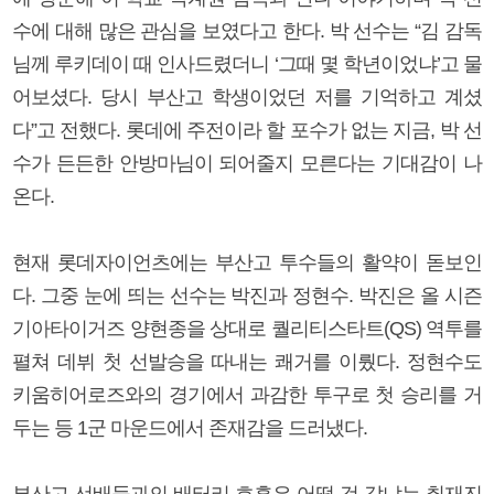
수에 대해 많은 관심을 보였다고 한다. 박 선수는 “김 감독
님께 루키데이 때 인사드렸더니 ‘그때 몇 학년이었냐’고 물
어보셨다. 당시 부산고 학생이었던 저를 기억하고 계셨
다”고 전했다. 롯데에 주전이라 할 포수가 없는 지금, 박 선
수가 든든한 안방마님이 되어줄지 모른다는 기대감이 나
온다.
현재 롯데자이언츠에는 부산고 투수들의 활약이 돋보인
다. 그중 눈에 띄는 선수는 박진과 정현수. 박진은 올 시즌
기아타이거즈 양현종을 상대로 퀄리티스타트(QS) 역투를
펼쳐 데뷔 첫 선발승을 따내는 쾌거를 이뤘다. 정현수도
키움히어로즈와의 경기에서 과감한 투구로 첫 승리를 거
두는 등 1군 마운드에서 존재감을 드러냈다.
부산고 선배들과의 배터리 호흡은 어떨 것 같냐는 취재진