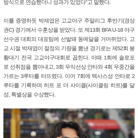
방식으로 연습했더니 성과가 있었다”고 말했다.
이를 증명하듯 박재엽은 고교야구 주말리그 후반기(경상
권C) 경기에서 수훈상을 받았다. 또 제13회 BFA U-18 야구
선수권 대회의 대표팀에 선발돼 동메달을 거머쥐었다. 고
교 시절 박재엽이 절정의 기량을 뽐낸 경기로는 제52회 봉
황대기 전국 고교야구대회로 꼽힌다. 이때 1회에 솔로포
로 선취점을 뽑아내고, 3회 우익선상 안타와 4회 우중간을
가르는 3루타를 터뜨렸다. 이어 7회에 텍사스성 안타로 2
루타를 기록하며 히트 포 더 사이클(사이클링 히트)를 달
성, 특별상을 수상했다.