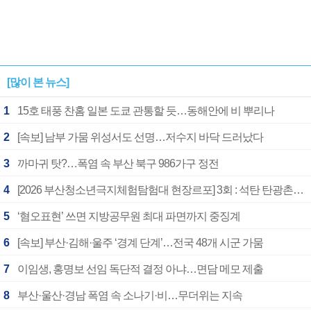
[많이 본 뉴스]
1
15호 태풍 찬홈 일본 도쿄 관통할 듯…동해안에 비 뿌리나
2
[속보] 남부 가뭄 위성서도 선명…저수지 바닥 드러났다
3
까마귀 탓?…폭염 속 부산 북구 986가구 정전
4
[2026 부산청소년극지체험탐험대 현장르포] 3회 : 석탄 탄광촌에서 북극 연구의 중심지로
5
‘혐오표현’ 쓰면 지방공무원 최대 파면까지 중징계
6
[속보] 부산·김해·울주 ‘경계 단계’…전국 48개 시군 가뭄
7
이임생, 홍명보 선임 독단적 결정 아냐…면담 메모 제출
8
부산·울산·경남 폭염 속 소나기·비…무더위는 지속