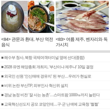
<84> 관문과 환대, 부산 역전
<83> 여름 제주, 벤자리와 독
음식
가시치
■ 해수부 청사, 북항 국제여객터미널 옆에 선다(종합)
■ 2028 유엔 해양총회 개최지, ‘부산이냐 제주냐’ 10일 결정
■ 외국인 선원 ‘인신매매 경유지’ 된 부산…우려가 현실로
■ 비위 논란 부산TP, 외부인사 혁신위 설치
■ 경남 농정 비전 ‘잘 사는 농촌’…스마트팜 1000㏊까지 늘린다
■ 교육혁신선도지 공모 코앞인데…구·군 난색에 교육청 ‘쩔쩔’