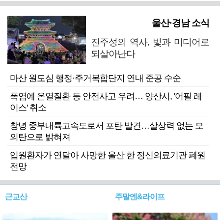
울산·경남 소식
진주성의 역사, 빛과 미디어로
되살아난다
마산 원도심 행정·주거복합단지 연내 준공 수순
폭염에 온열질환 등 안전사고 우려… 양산시, '어필 레
이스' 취소
창녕 중부내륙고속도로서 포탄 발견…살상력 없는 모
의탄으로 밝혀져
입원환자가 연달아 사망한 울산 한 정신의료기관 폐원
전망
근교산
주말엔&라이프