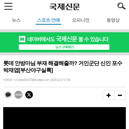
뉴스
스포츠·연예
오피니언
동영상
롯데 안방마님 부재 해결해줄까? 거인군단 신인 포수
박재엽[부산야구실록]
박혜원 기자 phw000713@kookje.co.kr | 2024.10.17 17:36