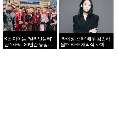
K팝 아이돌, '밀리언셀러'
‘라이징 스타’ 배우 김민하,
단 1.6%…30년간 등장
올해 BIFF 개막식 사회자
1182개팀 전수조사
확정