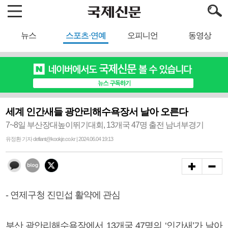
뉴스
스포츠·연예
오피니언
동영상
세계 인간새들 광안리해수욕장서 날아 오른다
7~8일 부산장대높이뛰기대회, 13개국 47명 출전 남녀부경기
유정환 기자 defiant@kookje.co.kr | 2024.06.04 19:13
- 연제구청 진민섭 활약에 관심
부산 광안리해수욕장에서 13개국 47명의 ‘인간새’가 날아