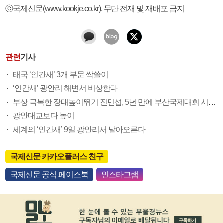
ⓒ국제신문(www.kookje.co.kr), 무단 전재 및 재배포 금지
관련
기사
태국 ‘인간새’ 3개 부문 싹쓸이
‘인간새’ 광안리 해변서 비상한다
부상 극복한 장대높이뛰기 진민섭, 5년 만에 부산국제대회 시상대 올라
광안대교보다 높이
세계의 ‘인간새’ 9일 광안리서 날아오른다
국제신문 카카오플러스 친구
국제신문 공식 페이스북
인스타그램