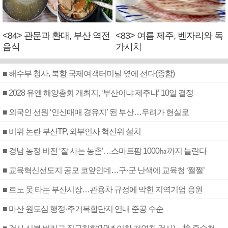
<84> 관문과 환대, 부산 역전
<83> 여름 제주, 벤자리와 독
음식
가시치
■ 해수부 청사, 북항 국제여객터미널 옆에 선다(종합)
■ 2028 유엔 해양총회 개최지, ‘부산이냐 제주냐’ 10일 결정
■ 외국인 선원 ‘인신매매 경유지’ 된 부산…우려가 현실로
■ 비위 논란 부산TP, 외부인사 혁신위 설치
■ 경남 농정 비전 ‘잘 사는 농촌’…스마트팜 1000㏊까지 늘린다
■ 교육혁신선도지 공모 코앞인데…구·군 난색에 교육청 ‘쩔쩔’
■ 르노 못 타는 부산시장…관용차 규정에 막힌 지역기업 응원
■ 마산 원도심 행정·주거복합단지 연내 준공 수순