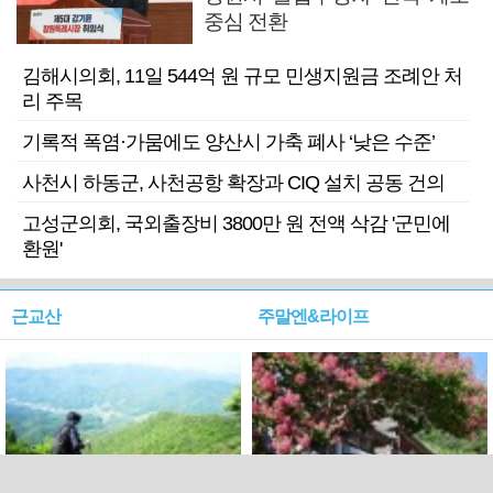
중심 전환
김해시의회, 11일 544억 원 규모 민생지원금 조례안 처
리 주목
기록적 폭염·가뭄에도 양산시 가축 폐사 ‘낮은 수준’
사천시 하동군, 사천공항 확장과 CIQ 설치 공동 건의
고성군의회, 국외출장비 3800만 원 전액 삭감 '군민에
환원'
근교산
주말엔&라이프