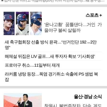
■ 검사 신분 버리고 직급하향(10년 이하 저연차 검사)…檢 중수청행 기피
스포츠 +
‘윤나고황’ 꿈틀댄다…거인 가
을야구 불씨 살릴까
새 축구협회장 선출 방식 윤곽…“선거인단 192→2만
명”
해체설 뒤집은 LIV 골프…새 투자자 확보 ‘기사회생’
프로야구 취소…11일부터 재개
라커룸 냉탕 등장…폭염 경기취소 속출에 PS 셈법 복
잡
울산·경남 소식
창원시 불법주정차 단속 계도