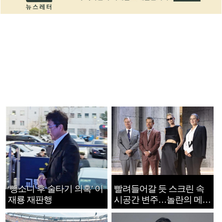
‘뺑소니 후 술타기 의혹’ 이
빨려들어갈 듯 스크린 속
재룡 재판행
시공간 변주…놀란의 메시
지는 ‘전쟁 속죄’