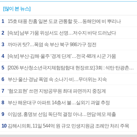
[많이 본 뉴스]
1
15호 태풍 찬홈 일본 도쿄 관통할 듯…동해안에 비 뿌리나
2
[속보] 남부 가뭄 위성서도 선명…저수지 바닥 드러났다
3
까마귀 탓?…폭염 속 부산 북구 986가구 정전
4
[속보] 부산·김해·울주 ‘경계 단계’…전국 48개 시군 가뭄
5
[2026 부산청소년극지체험탐험대 현장르포] 3회 : 석탄 탄광촌에서 북극 연구의 중심지로
6
부산·울산·경남 폭염 속 소나기·비…무더위는 지속
7
‘혐오표현’ 쓰면 지방공무원 최대 파면까지 중징계
8
부산 해운대구 아파트 14층서 불…실외기 과열 추정
9
이임생, 홍명보 선임 독단적 결정 아냐…면담 메모 제출
10
김해시의회, 11일 544억 원 규모 민생지원금 조례안 처리 주목