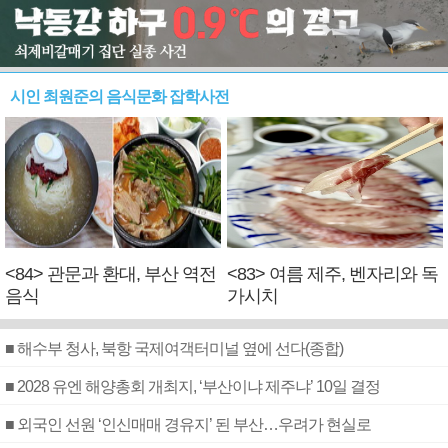
시인 최원준의 음식문화 잡학사전
<84> 관문과 환대, 부산 역전
<83> 여름 제주, 벤자리와 독
음식
가시치
■ 해수부 청사, 북항 국제여객터미널 옆에 선다(종합)
■ 2028 유엔 해양총회 개최지, ‘부산이냐 제주냐’ 10일 결정
■ 외국인 선원 ‘인신매매 경유지’ 된 부산…우려가 현실로