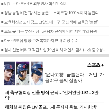
■ 비위 논란 부산TP, 외부인사 혁신위 설치
■ 경남 농정 비전 ‘잘 사는 농촌’…스마트팜 1000㏊까지 늘린다
■ 교육혁신선도지 공모 코앞인데…구·군 난색에 교육청 ‘쩔쩔’
■ 르노 못 타는 부산시장…관용차 규정에 막힌 지역기업 응원
■ 마산 원도심 행정·주거복합단지 연내 준공 수순
■ 검사 신분 버리고 직급하향(10년 이하 저연차 검사)…檢 중수청행 기피
스포츠 +
‘윤나고황’ 꿈틀댄다…거인 가
을야구 불씨 살릴까
새 축구협회장 선출 방식 윤곽…“선거인단 192→2만
명”
해체설 뒤집은 LIV 골프…새 투자자 확보 ‘기사회생’