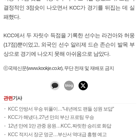
결정적인 3점슛이 나오면서 KCC가 경기를 뒤집는 데 실
패했다.
KCC에서 두 자릿수 득점을 기록한 선수는 라건아와 허웅
(17점)뿐이었고, 외국인 선수 알리제 드숀 존슨이 발목 부
상으로 경기에 나오지 못해 아쉬움으로 남았다.
ⓒ국제신문(www.kookje.co.kr), 무단 전재 및 재배포 금지
관련
기사
KCC 안방서 우승 뒤풀이…“내년에도 팬들 성원 보답”
KCC가 해냈다, 27년 만의 부산 프로팀 우승
12년 만에 1만 관중 응원…KCC, 짜릿한 승리로 화답
KCC 적지서 장군 멍군…부산서 역대급 흥행 예고