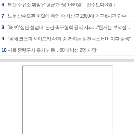
6
부산 주유소 휘발유 평균가 ℓ당 1849원… 전주보다 3원 ↓
7
노후 상수도관 파열에 폭염 속 사상구 2300여 가구 6시간 단수
8
[속보] ‘심판 성접대’ 논란 축구협회 공식 사과…“현재는 부적절 행위 없어”
9
"올해 코스피 사이드카 43회 중 25회는 삼전닉스 ETF 이후 발생"
10
서울 중랑구서 흉기 난동…60대 남성 2명 사망