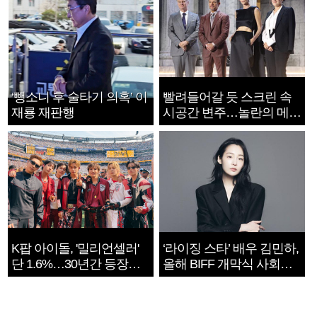
‘뺑소니 후 술타기 의혹’ 이
빨려들어갈 듯 스크린 속
재룡 재판행
시공간 변주…놀란의 메시
지는 ‘전쟁 속죄’
K팝 아이돌, '밀리언셀러'
‘라이징 스타’ 배우 김민하,
단 1.6%…30년간 등장
올해 BIFF 개막식 사회자
1182개팀 전수조사
확정