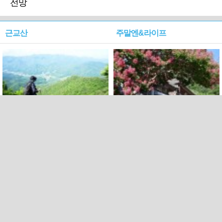
전망
근교산
주말엔&라이프
근교산&그너머…상주·문경
폭염보다 더 뜨거워라…100
청화산~시루봉
일을 붉게 불태울 ‘선비정신’
피었네
PC버전
엑스
페이스북
Copyright ⓒ 2015 All rights reserved by 국제신문