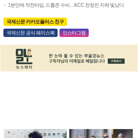
1분만에 작전타임, 드롭존 수비…KCC 전창진 지략 빛났다
국제신문 카카오플러스 친구
국제신문 공식 페이스북
인스타그램