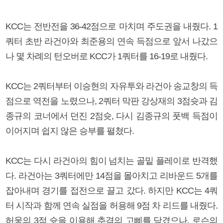
KCC는 전반전을 36-42점으로 마치며 주도권을 내줬다. 1
쿼터 초반 라건아와 최준용의 연속 득점으로 앞서 나갔으
나 몇 차례의 턴오버로 KCC가 1쿼터를 16-19로 내줬다.
KCC는 2쿼터부터 이승현의 자유투와 라건아 송교창의 득
점으로 역전을 노렸으나, 2쿼터 막판 강상재의 3점슛과 김
종규의 코너에서 던진 2점슛, 다시 김종규의 풋백 득점이
이어지며 쉽지 않은 승부를 펼쳤다.
KCC는 다시 라건아의 힘이 넘치는 골밑 플레이로 반격했
다. 라건아는 3쿼터에만 14점을 몰아치고 리바운드 5개를
잡아내며 경기를 접전으로 끌고 갔다. 하지만 KCC는 4쿼
터 시작과 함께 연속 실점을 허용해 9점 차 리드를 내줬다.
허웅의 3점 슛을 이용해 추격의 고삐를 당겼으나, 로슨의