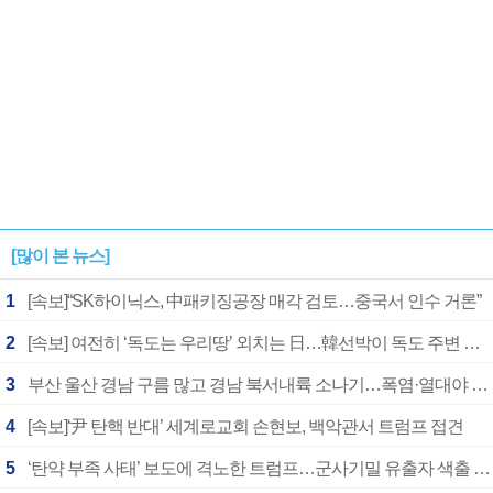
[많이 본 뉴스]
1
[속보]“SK하이닉스, 中패키징공장 매각 검토…중국서 인수 거론”
2
[속보] 여전히 ‘독도는 우리땅’ 외치는 日…韓선박이 독도 주변 해양조사 활동하자 반발
3
부산 울산 경남 구름 많고 경남 북서내륙 소나기…폭염·열대야 계속
4
[속보]‘尹 탄핵 반대’ 세계로교회 손현보, 백악관서 트럼프 접견
5
‘탄약 부족 사태’ 보도에 격노한 트럼프…군사기밀 유출자 색출 지시