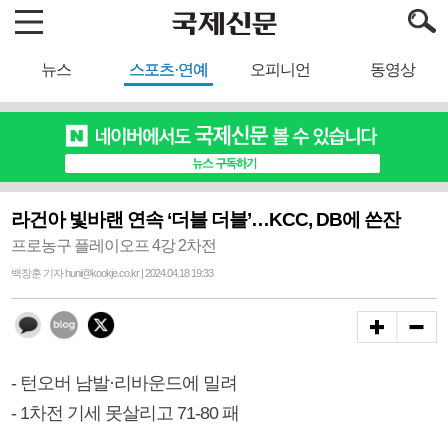
뉴스
스포츠·연예
오피니언
동영상
라건아 빛바랜 연속 ‘더블 더블’…KCC, DB에 쓴잔
프로농구 플레이오프 4강 2차전
백창훈 기자 huni@kookje.co.kr | 2024.04.18 19:33
- 턴오버 남발·리바운드에 밀려
- 1차전 기세 못살리고 71-80 패