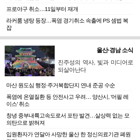
프로야구 취소…11일부터 재개
라커룸 냉탕 등장…폭염 경기취소 속출에 PS 셈법 복
잡
울산·경남 소식
진주성의 역사, 빛과 미디어로
되살아난다
마산 원도심 행정·주거복합단지 연내 준공 수순
폭염에 온열질환 등 안전사고 우려… 양산시, '어필 레
이스' 취소
창녕 중부내륙고속도로서 포탄 발견…살상력 없는 모
의탄으로 밝혀져
입원환자가 연달아 사망한 울산 한 정신의료기관 폐원