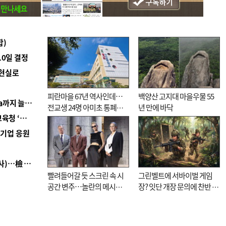
합)
10일 결정
 현실로
피란마을 67년 역사인데…
백양산 고지대 마을우물 55
■ 경남 농정 비전 ‘잘 사는 농촌’…스마트팜 1000㏊까지 늘린다
전교생 24명 아미초 통폐합
년 만에 바닥
■ 교육혁신선도지 공모 코앞인데…구·군 난색에 교육청 ‘쩔쩔’
기로
역기업 응원
■ 검사 신분 버리고 직급하향(10년 이하 저연차 검사)…檢 중수청행 기피
빨려들어갈 듯 스크린 속 시
그린벨트에 서바이벌 게임
공간 변주…놀란의 메시지
장? 잇단 개장 문의에 찬반 논
는 ‘전쟁 속죄’
쟁