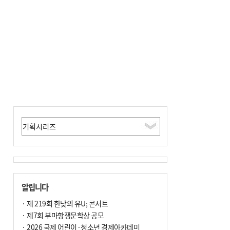
알립니다
· 제 219회 한낮의 유U; 콘서트
· 제7회 부마항쟁문학상 공모
· 2026 국제 어린이·청소년 경제아카데미