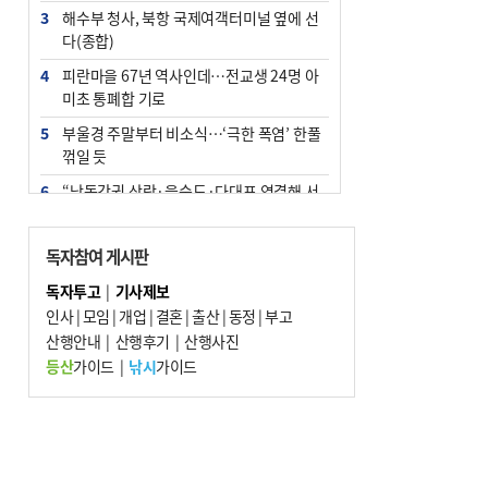
3
해수부 청사, 북항 국제여객터미널 옆에 선
다(종합)
4
피란마을 67년 역사인데…전교생 24명 아
미초 통폐합 기로
5
부울경 주말부터 비소식…‘극한 폭염’ 한풀
꺾일 듯
6
“낙동강권 삼락·을숙도·다대포 연결해 서
부산 관광 키우자”
7
오늘의 날씨- 2026년 8월 7일
독자참여 게시판
8
외국인 선원 ‘인신매매 경유지’ 된 부산…
독자투고
|
기사제보
우려가 현실로
인사
|
모임
|
개업
|
결혼
|
출산
|
동정
|
부고
9
산행안내
[사설] 해수부 신청사 북항으로 확정, 해양
|
산행후기
|
산행사진
수도 도약의 전환점
등산
가이드
|
낚시
가이드
10
르노 못 타는 부산시장…관용차 규정에 막
힌 지역기업 응원