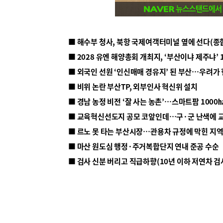
■ 해수부 청사, 북항 국제여객터미널 옆에 선다(종
■ 2028 유엔 해양총회 개최지, ‘부산이냐 제주냐’ 
■ 외국인 선원 ‘인신매매 경유지’ 된 부산…우려가
■ 비위 논란 부산TP, 외부인사 혁신위 설치
■ 르노 못 타는 부산시장…관용차 규정에 막힌 지
■ 마산 원도심 행정·주거복합단지 연내 준공 수순