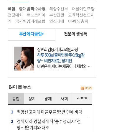
폭염
중대범죄수사청
해양수산부
더불어민주당
전당대회
르노코리아
부산관광
교육혁신선도지
역
극지해양미래포럼
인신매매
UN해양총회
부산메디클럽+
전문의 생생톡
장민희김용기내과의원과장
하루 500㎉ 줄이면 한주 0.5㎏ 감
량…비만치료는 장기전
비만은 이제 더는 체중이나 체형의 문
제가 아니다. 하나의 질병으로 인지
하고 치료와 관리를 해야 한다. 세계
보건기구(WHO)는 이미 1994년 비만
많이 본 뉴스
을 인류의 중요한
종합
정치
경제
사회
스포츠
1
백양산 고지대 마을우물 55년 만에 바닥
2
경위 이하 경찰 하위직 ‘중수청 러시’ 전
망…檢 기피와 대조