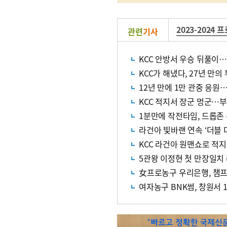
2023-2024 
관련
기사
KCC 안방서 우승 뒤풀이
KCC가 해냈다, 27년 만의
12년 만에 1만 관중 응원
KCC 적지서 장군 멍군…
1분만에 작전타임, 드롭존
라건아 빛바랜 연속 ‘더블 더
KCC 라건아 원맨쇼로 적
5관왕 이정현 첫 만장일치 
女프로농구 우리은행, 챔프
여자농구 BNK썸, 창원서 