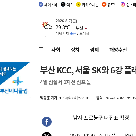
페이스북
엑스
카카오채널
유튜브
인스
사회
정치
경제
해양수산
부산 KCC, 서울 SK와 6강 
4일 잠실서 1차전 점프 볼
백창훈 기자
huni@kookje.co.kr
| 입력 : 2024-04-02 19:30:
- 남자 프로농구 대진표 확정
2023-2024시즌 프로농구(KBL