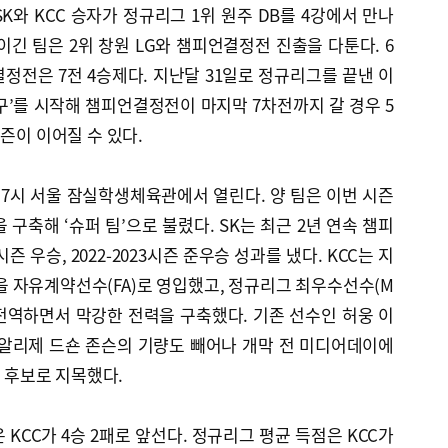
K와 KCC 승자가 정규리그 1위 원주 DB를 4강에서 만나
이긴 팀은 2위 창원 LG와 챔피언결정전 진출을 다툰다. 6
결정전은 7전 4승제다. 지난달 31일로 정규리그를 끝낸 이
농구’를 시작해 챔피언결정전이 마지막 7차전까지 갈 경우 5
즌이 이어질 수 있다.
후 7시 서울 잠실학생체육관에서 열린다. 양 팀은 이번 시즌
구축해 ‘슈퍼 팀’으로 불렸다. SK는 최근 2년 연속 챔피
시즌 우승, 2022-2023시즌 준우승 성과를 냈다. KCC는 지
을 자유계약선수(FA)로 영입했고, 정규리그 최우수선수(M
 전역하면서 막강한 전력을 구축했다. 기존 선수인 허웅 이
 알리제 드숀 존슨의 기량도 빼어나 개막 전 미디어데이에
승 후보로 지목했다.
KCC가 4승 2패로 앞선다. 정규리그 평균 득점은 KCC가