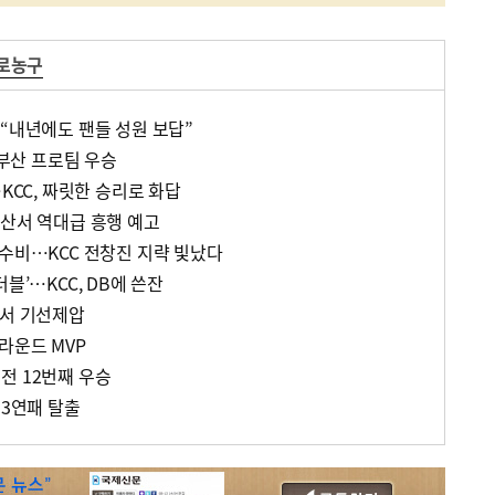
프로농구
…“내년에도 팬들 성원 보답”
 부산 프로팀 우승
…KCC, 짜릿한 승리로 화답
부산서 역대급 흥행 예고
 수비…KCC 전창진 지략 빛났다
블’…KCC, DB에 쓴잔
지서 기선제압
라운드 MVP
전 12번째 우승
13연패 탈출