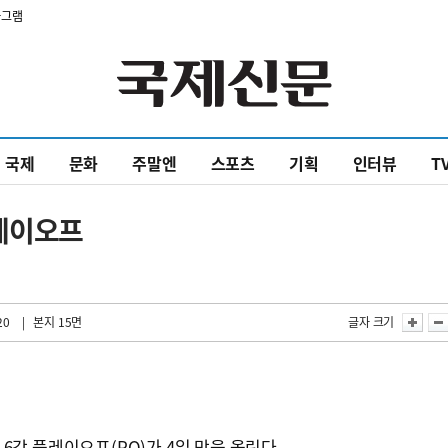
타그램
국제
문화
주말엔
스포츠
기획
인터뷰
T
플레이오프
20
| 본지 15면
글자 크기
) 6강 플레이오프(PO)가 4일 막을 올린다.