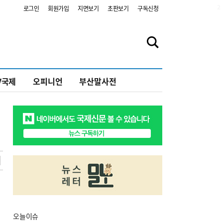
2
로그인
회원가입
지면보기
초판보기
구독신청
V국제
오피니언
부산말사전
오늘
이슈