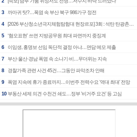
2
[속보] 남부 가뭄 위성서도 선명…저수지 바닥 드러났다
3
까마귀 탓?…폭염 속 부산 북구 986가구 정전
4
[2026 부산청소년극지체험탐험대 현장르포] 3회 : 석탄 탄광촌에서 북극 연구의 중심지로
5
‘혐오표현’ 쓰면 지방공무원 최대 파면까지 중징계
6
이임생, 홍명보 선임 독단적 결정 아냐…면담 메모 제출
7
부산·울산·경남 폭염 속 소나기·비…무더위는 지속
8
경찰가족 관련 사건 45건…그동안 파악조차 안해
9
폭염 지속에 휴가 종료까지…이번주 전력수요 '역대 최대' 전망
10
부동산 세제 의견 수천건 쇄도…정부 '비거주 요건' 등 고심