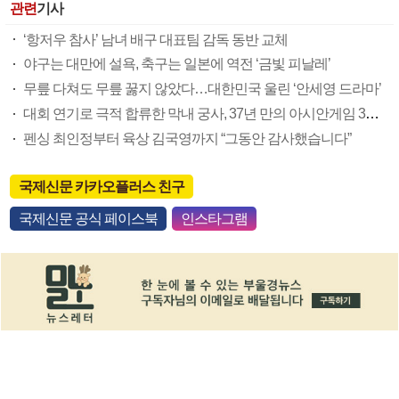
관련
기사
‘항저우 참사’ 남녀 배구 대표팀 감독 동반 교체
야구는 대만에 설욕, 축구는 일본에 역전 ‘금빛 피날레’
무릎 다쳐도 무릎 꿇지 않았다…대한민국 울린 ‘안세영 드라마’
대회 연기로 극적 합류한 막내 궁사, 37년 만의 아시안게임 3관왕 쐈다
펜싱 최인정부터 육상 김국영까지 “그동안 감사했습니다”
국제신문 카카오플러스 친구
국제신문 공식 페이스북
인스타그램