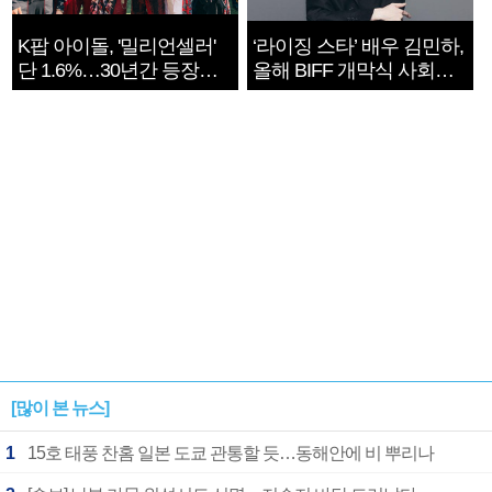
K팝 아이돌, '밀리언셀러'
‘라이징 스타’ 배우 김민하,
단 1.6%…30년간 등장
올해 BIFF 개막식 사회자
1182개팀 전수조사
확정
[많이 본 뉴스]
1
15호 태풍 찬홈 일본 도쿄 관통할 듯…동해안에 비 뿌리나