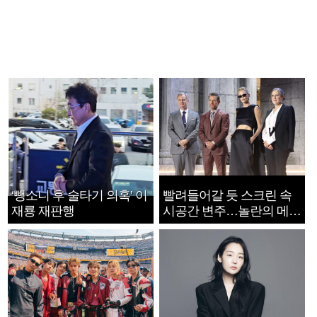
‘뺑소니 후 술타기 의혹’ 이
빨려들어갈 듯 스크린 속
재룡 재판행
시공간 변주…놀란의 메시
지는 ‘전쟁 속죄’