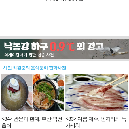
시인 최원준의 음식문화 잡학사전
<84> 관문과 환대, 부산 역전
<83> 여름 제주, 벤자리와 독
음식
가시치