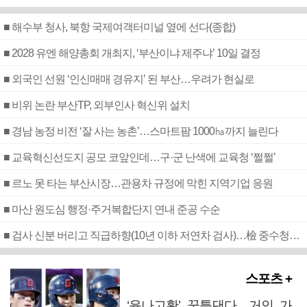
■ 해수부 청사, 북항 국제여객터미널 옆에 선다(종합)
■ 2028 유엔 해양총회 개최지, ‘부산이냐 제주냐’ 10일 결정
■ 외국인 선원 ‘인신매매 경유지’ 된 부산…우려가 현실로
■ 비위 논란 부산TP, 외부인사 혁신위 설치
■ 경남 농정 비전 ‘잘 사는 농촌’…스마트팜 1000㏊까지 늘린다
■ 교육혁신선도지 공모 코앞인데…구·군 난색에 교육청 ‘쩔쩔’
■ 르노 못 타는 부산시장…관용차 규정에 막힌 지역기업 응원
■ 마산 원도심 행정·주거복합단지 연내 준공 수순
■ 검사 신분 버리고 직급하향(10년 이하 저연차 검사)…檢 중수청행 기피
스포츠 +
‘윤나고황’ 꿈틀댄다…거인 가