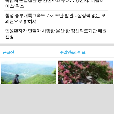
폭염에 온열질환 등 안전사고 우려… 양산시, '어필 레
이스' 취소
창녕 중부내륙고속도로서 포탄 발견…살상력 없는 모
의탄으로 밝혀져
입원환자가 연달아 사망한 울산 한 정신의료기관 폐원
전망
근교산
주말엔&라이프
근교산&그너머…상주·문경
폭염보다 더 뜨거워라…100
청화산~시루봉
일을 붉게 불태울 ‘선비정신’
피었네