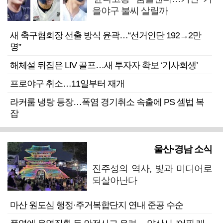
을야구 불씨 살릴까
새 축구협회장 선출 방식 윤곽…“선거인단 192→2만
명”
해체설 뒤집은 LIV 골프…새 투자자 확보 ‘기사회생’
프로야구 취소…11일부터 재개
라커룸 냉탕 등장…폭염 경기취소 속출에 PS 셈법 복
잡
울산·경남 소식
진주성의 역사, 빛과 미디어로
되살아난다
마산 원도심 행정·주거복합단지 연내 준공 수순