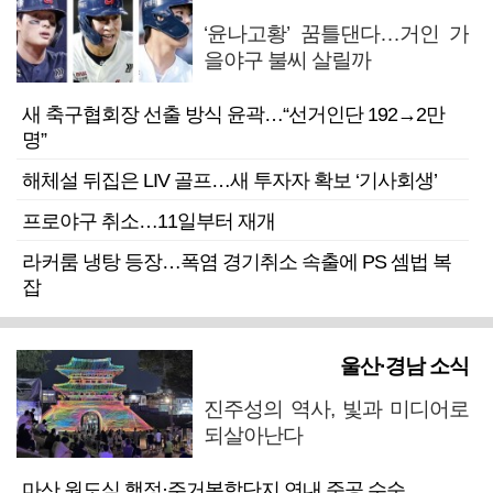
‘윤나고황’ 꿈틀댄다…거인 가
을야구 불씨 살릴까
새 축구협회장 선출 방식 윤곽…“선거인단 192→2만
명”
해체설 뒤집은 LIV 골프…새 투자자 확보 ‘기사회생’
프로야구 취소…11일부터 재개
라커룸 냉탕 등장…폭염 경기취소 속출에 PS 셈법 복
잡
울산·경남 소식
진주성의 역사, 빛과 미디어로
되살아난다
마산 원도심 행정·주거복합단지 연내 준공 수순