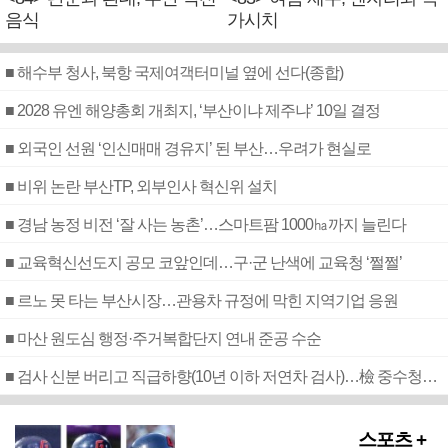
음식
가시치
■ 해수부 청사, 북항 국제여객터미널 옆에 선다(종합)
■ 2028 유엔 해양총회 개최지, ‘부산이냐 제주냐’ 10일 결정
■ 외국인 선원 ‘인신매매 경유지’ 된 부산…우려가 현실로
■ 비위 논란 부산TP, 외부인사 혁신위 설치
■ 경남 농정 비전 ‘잘 사는 농촌’…스마트팜 1000㏊까지 늘린다
■ 교육혁신선도지 공모 코앞인데…구·군 난색에 교육청 ‘쩔쩔’
■ 르노 못 타는 부산시장…관용차 규정에 막힌 지역기업 응원
■ 마산 원도심 행정·주거복합단지 연내 준공 수순
■ 검사 신분 버리고 직급하향(10년 이하 저연차 검사)…檢 중수청행 기피
스포츠 +