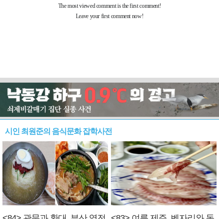
시인 최원준의 음식문화 잡학사전
<84> 관문과 환대, 부산 역전
<83> 여름 제주, 벤자리와 독