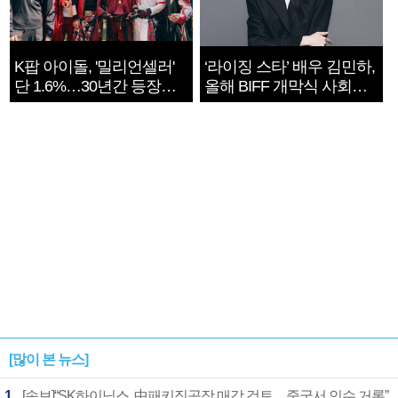
K팝 아이돌, '밀리언셀러'
‘라이징 스타’ 배우 김민하,
단 1.6%…30년간 등장
올해 BIFF 개막식 사회자
1182개팀 전수조사
확정
[많이 본 뉴스]
1
[속보]“SK하이닉스, 中패키징공장 매각 검토…중국서 인수 거론”