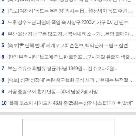
2
[속보] 여전히 ‘독도는 우리땅’ 외치는 日…韓선박이 독도 주변 해양조사 활동하자 반발
3
노후 상수도관 파열에 폭염 속 사상구 2300여 가구 6시간 단수
4
부산 울산 경남 구름 많고 경남 북서내륙 소나기…폭염·열대야 계속
5
[속보]‘尹 탄핵 반대’ 세계로교회 손현보, 백악관서 트럼프 접견
6
‘탄약 부족 사태’ 보도에 격노한 트럼프…군사기밀 유출자 색출 지시
7
부산 주유소 휘발유 평균가 ℓ당 1849원… 전주보다 3원 ↓
8
[속보] ‘심판 성접대’ 논란 축구협회 공식 사과…“현재는 부적절 행위 없어”
9
서울 중랑구서 흉기 난동…60대 남성 2명 사망
10
"올해 코스피 사이드카 43회 중 25회는 삼전닉스 ETF 이후 발생"