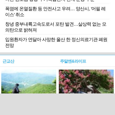
폭염에 온열질환 등 안전사고 우려… 양산시, '어필 레
이스' 취소
창녕 중부내륙고속도로서 포탄 발견…살상력 없는 모
의탄으로 밝혀져
입원환자가 연달아 사망한 울산 한 정신의료기관 폐원
전망
근교산
주말엔&라이프
근교산&그너머…상주·문경
폭염보다 더 뜨거워라…100