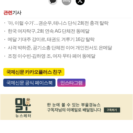
관련
기사
'아, 이럴 수가'…권순우, 테니스 단식 2회전 충격 탈락
한국 여자탁구, 2회 연속 AG 단체전 동메달
메달 기대주 강미르, 태권도 겨루기 16강 탈락
사격 박하준, 공기소총 단체전 이어 개인전서도 은메달
조정 이수빈-김하영 조, 여자 무타 페어 동메달
국제신문 카카오플러스 친구
국제신문 공식 페이스북
인스타그램