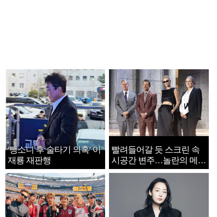
‘뺑소니 후 술타기 의혹’ 이
빨려들어갈 듯 스크린 속
재룡 재판행
시공간 변주…놀란의 메시
지는 ‘전쟁 속죄’