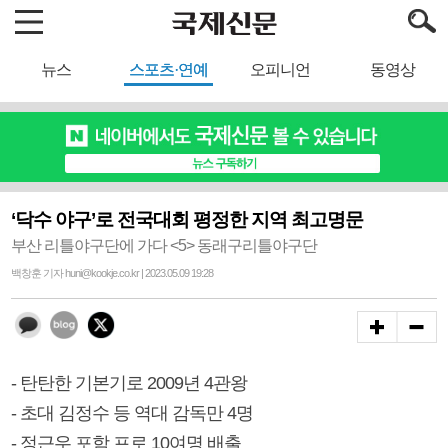
뉴스
스포츠·연예
오피니언
동영상
‘닥수 야구’로 전국대회 평정한 지역 최고명문
부산 리틀야구단에 가다 <5> 동래구리틀야구단
백창훈 기자 huni@kookje.co.kr | 2023.05.09 19:28
- 탄탄한 기본기로 2009년 4관왕
- 초대 김정수 등 역대 감독만 4명
- 정근우 포함 프로 10여명 배출