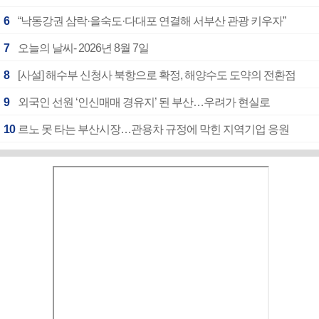
6
“낙동강권 삼락·을숙도·다대포 연결해 서부산 관광 키우자”
7
오늘의 날씨- 2026년 8월 7일
8
[사설] 해수부 신청사 북항으로 확정, 해양수도 도약의 전환점
9
외국인 선원 ‘인신매매 경유지’ 된 부산…우려가 현실로
10
르노 못 타는 부산시장…관용차 규정에 막힌 지역기업 응원