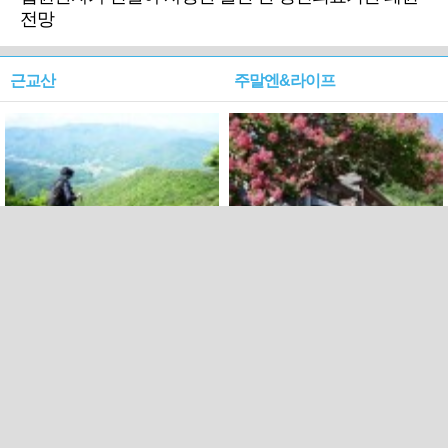
전망
근교산
주말엔&라이프
근교산&그너머…상주·문경
폭염보다 더 뜨거워라…100
청화산~시루봉
일을 붉게 불태울 ‘선비정신’
피었네
PC버전
엑스
페이스북
Copyright ⓒ 2015 All rights reserved by 국제신문