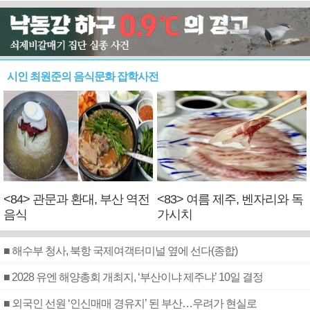
시인 최원준의 음식문화 잡학사전
<84> 관문과 환대, 부산 역전
<83> 여름 제주, 벤자리와 독
음식
가시치
■ 해수부 청사, 북항 국제여객터미널 옆에 선다(종합)
■ 2028 유엔 해양총회 개최지, ‘부산이냐 제주냐’ 10일 결정
■ 외국인 선원 ‘인신매매 경유지’ 된 부산…우려가 현실로