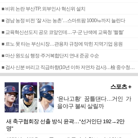
■ 비위 논란 부산TP, 외부인사 혁신위 설치
■ 경남 농정 비전 ‘잘 사는 농촌’…스마트팜 1000㏊까지 늘린다
■ 교육혁신선도지 공모 코앞인데…구·군 난색에 교육청 ‘쩔쩔’
■ 르노 못 타는 부산시장…관용차 규정에 막힌 지역기업 응원
■ 마산 원도심 행정·주거복합단지 연내 준공 수순
■ 검사 신분 버리고 직급하향(10년 이하 저연차 검사)…檢 중수청행 기피
스포츠 +
‘윤나고황’ 꿈틀댄다…거인 가
을야구 불씨 살릴까
새 축구협회장 선출 방식 윤곽…“선거인단 192→2만
명”