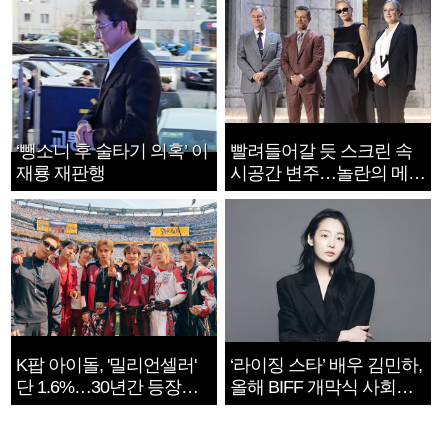
‘뺑소니 후 술타기 의혹’ 이
빨려들어갈 듯 스크린 속
재룡 재판행
시공간 변주…놀란의 메시
지는 ‘전쟁 속죄’
K팝 아이돌, '밀리언셀러'
‘라이징 스타’ 배우 김민하,
단 1.6%…30년간 등장
올해 BIFF 개막식 사회자
1182개팀 전수조사
확정