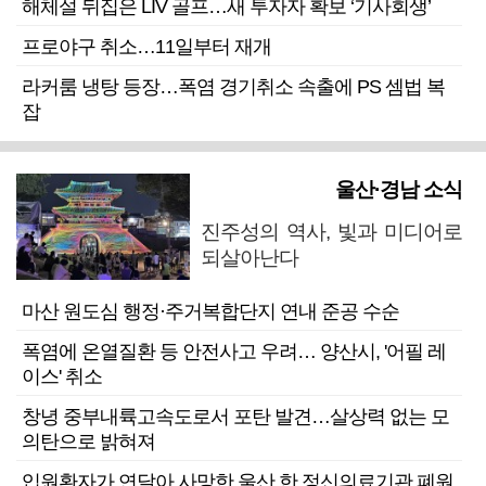
해체설 뒤집은 LIV 골프…새 투자자 확보 ‘기사회생’
프로야구 취소…11일부터 재개
라커룸 냉탕 등장…폭염 경기취소 속출에 PS 셈법 복
잡
울산·경남 소식
진주성의 역사, 빛과 미디어로
되살아난다
마산 원도심 행정·주거복합단지 연내 준공 수순
폭염에 온열질환 등 안전사고 우려… 양산시, '어필 레
이스' 취소
창녕 중부내륙고속도로서 포탄 발견…살상력 없는 모
의탄으로 밝혀져
입원환자가 연달아 사망한 울산 한 정신의료기관 폐원