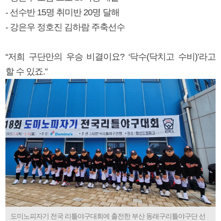
- 선수반 15명 취미반 20명 달해
- 강은우 정호진 김하람 주축선수
“저희 구단만의 우승 비결이요? ‘닥수(닥치고 수비)’라고
할 수 있죠.”
도미노피자기 전국 리틀야구대회에 출전한 부산 동래구리틀야구단 선