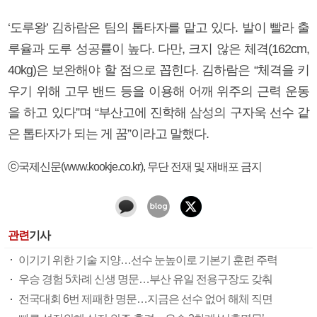
‘도루왕’ 김하람은 팀의 톱타자를 맡고 있다. 발이 빨라 출
루율과 도루 성공률이 높다. 다만, 크지 않은 체격(162cm,
40kg)은 보완해야 할 점으로 꼽힌다. 김하람은 “체격을 키
우기 위해 고무 밴드 등을 이용해 어깨 위주의 근력 운동
을 하고 있다”며 “부산고에 진학해 삼성의 구자욱 선수 같
은 톱타자가 되는 게 꿈”이라고 말했다.
ⓒ국제신문(www.kookje.co.kr), 무단 전재 및 재배포 금지
관련
기사
이기기 위한 기술 지양…선수 눈높이로 기본기 훈련 주력
우승 경험 5차례 신생 명문…부산 유일 전용구장도 갖춰
전국대회 6번 제패한 명문…지금은 선수 없어 해체 직면