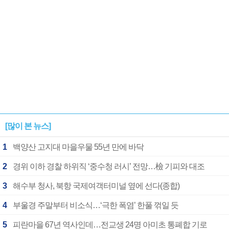
[많이 본 뉴스]
1
백양산 고지대 마을우물 55년 만에 바닥
2
경위 이하 경찰 하위직 ‘중수청 러시’ 전망…檢 기피와 대조
3
해수부 청사, 북항 국제여객터미널 옆에 선다(종합)
4
부울경 주말부터 비소식…‘극한 폭염’ 한풀 꺾일 듯
5
피란마을 67년 역사인데…전교생 24명 아미초 통폐합 기로