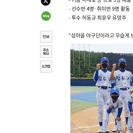
- 선수반 4명·취미반 9명 활동
- 투수 허동규 최윤우 유망주
“섬마을 야구단이라고 우습게 보