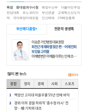
폭염
중대범죄수사청
해양수산부
더불어민주당
전당대회
르노코리아
부산관광
교육혁신선도지
역
극지해양미래포럼
인신매매
UN해양총회
부산메디클럽+
전문의 생생톡
이승준 거인병원 대표원장
회전근개 재파열 잦은 편…어깨 진피
보강술 고려를
어깨병변은 어깨를 이루는 인체 조직
에 발생하는 손상을 말한다. 여기에
는 오십견과 회전근개 증후군, 어깨
의 석회성 힘줄염 등이 있다. 국민건
많이 본 뉴스
강보험에 의하면 어깨병변
종합
정치
경제
사회
스포츠
1
백양산 고지대 마을우물 55년 만에 바닥
2
경위 이하 경찰 하위직 ‘중수청 러시’ 전
망…檢 기피와 대조