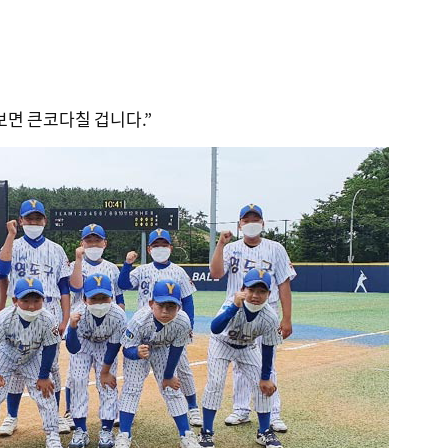
면 큰코다칠 겁니다.”