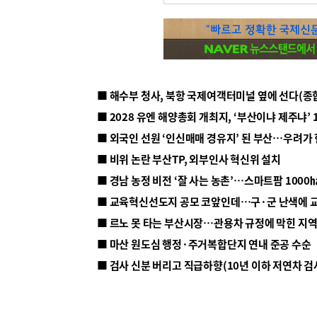
■ 해수부 청사, 북항 국제여객터미널 옆에 선다(종
■ 2028 유엔 해양총회 개최지, ‘부산이냐 제주냐’ 
■ 외국인 선원 ‘인신매매 경유지’ 된 부산…우려가
■ 비위 논란 부산TP, 외부인사 혁신위 설치
■ 르노 못 타는 부산시장…관용차 규정에 막힌 지
■ 마산 원도심 행정·주거복합단지 연내 준공 수순