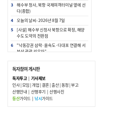
3
해수부 청사, 북항 국제여객터미널 옆에 선
다(종합)
4
오늘의 날씨- 2026년 8월 7일
5
[사설] 해수부 신청사 북항으로 확정, 해양
수도 도약의 전환점
6
“낙동강권 삼락·을숙도·다대포 연결해 서
부산 관광 키우자”
7
부울경 주말부터 비소식…‘극한 폭염’ 한풀
꺾일 듯
독자참여 게시판
8
피란마을 67년 역사인데…전교생 24명 아
독자투고
|
기사제보
미초 통폐합 기로
인사
|
모임
|
개업
|
결혼
|
출산
|
동정
|
부고
9
산행안내
외국인 선원 ‘인신매매 경유지’ 된 부산…
|
산행후기
|
산행사진
우려가 현실로
등산
가이드
|
낚시
가이드
10
수사독점 책임 커진 경찰, 방치사건 해결 부
랴부랴 속도전