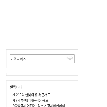
알립니다
· 제 219회 한낮의 유U; 콘서트
· 제7회 부마항쟁문학상 공모
· 2026 국제 어린이·청소년 경제아카데미