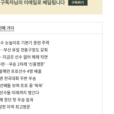
단에 가다
수 눈높이로 기본기 훈련 주력
문…부산 유일 전용구장도 갖춰
…지금은 선수 없어 해체 직면
훈련…우승 2차례 ‘신흥명문’
올해만 프로선수 4명 배출
전엔 전국대회 두번 우승
선배들 보며 프로 꿈 ‘쑥쑥’
집…선수들 미래까지 챙긴다
 창단 첫 우승 일궈
평정한 지역 최고명문