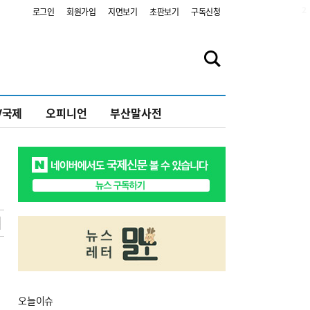
2
로그인
회원가입
지면보기
초판보기
구독신청
V국제
오피니언
부산말사전
오늘
이슈