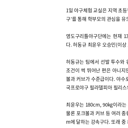
1일 야구체험 교실은 지역 초등학
구’를 통해 학부모의 관심을 유
영도구리틀야구단에는 현재 13명
다. 허동규 최윤우 오승민(이상 1
허동규는 팀에서 선발 투수와 유격
조건이 썩 뛰어난 편은 아니지
볼과 커브가 수준급이다. 야수로
국프로야구 필라델피아 필리스의
최윤우는 180cm, 90kg이
물론 포크볼과 커브 등 여러 종
m에 달하는 강속구다. 또래 중