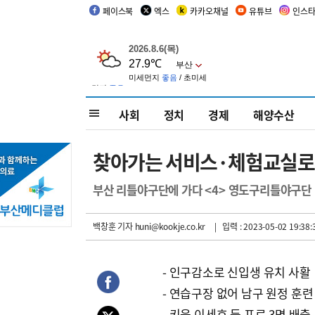
페이스북
엑스
카카오채널
유튜브
인스
사회
정치
경제
해양수산
찾아가는 서비스·체험교실로
부산 리틀야구단에 가다 <4> 영도구리틀야구단
백창훈 기자
huni@kookje.co.kr
| 입력 : 2023-05-02 19:38:
- 인구감소로 신입생 유치 사활
- 연습구장 없어 남구 원정 훈련
- 키움 이세호 등 프로 3명 배출