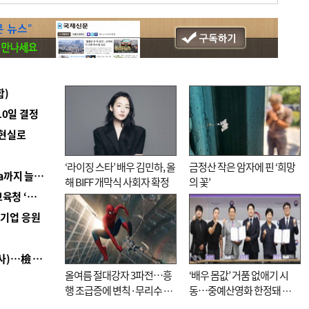
합)
10일 결정
 현실로
‘라이징 스타’ 배우 김민하, 올
금정산 작은 암자에 핀 ‘희망
■ 경남 농정 비전 ‘잘 사는 농촌’…스마트팜 1000㏊까지 늘린다
해 BIFF 개막식 사회자 확정
의 꽃’
■ 교육혁신선도지 공모 코앞인데…구·군 난색에 교육청 ‘쩔쩔’
역기업 응원
■ 검사 신분 버리고 직급하향(10년 이하 저연차 검사)…檢 중수청행 기피
올여름 절대강자 3파전…흥
‘배우 몸값’ 거품 없애기 시
행 조급증에 변칙·무리수 마
동…중예산영화 한정돼 실
케팅도
효성 의문도