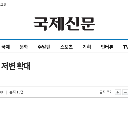
타그램
국제
문화
주말엔
스포츠
기획
인터뷰
T
 저변 확대
38
| 본지 15면
글자 크기