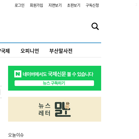
2
로그인
회원가입
지면보기
초판보기
구독신청
V국제
오피니언
부산말사전
오늘
이슈