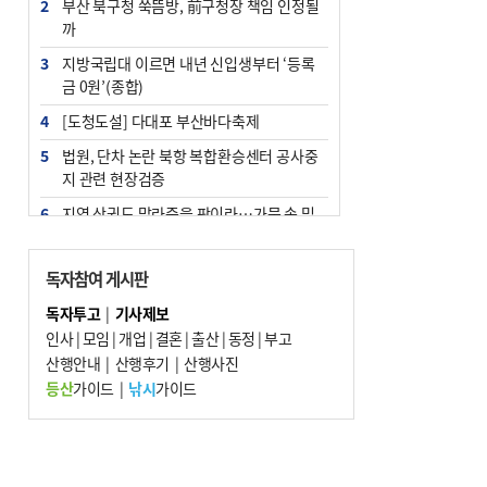
2
부산 북구청 쑥뜸방, 前구청장 책임 인정될
까
3
지방국립대 이르면 내년 신입생부터 ‘등록
금 0원’(종합)
4
[도청도설] 다대포 부산바다축제
5
법원, 단차 논란 북항 복합환승센터 공사중
지 관련 현장검증
6
지역 상권도 말라죽을 판이라…가뭄 속 밀
양물축제 강행 논란
7
통영시민 추석 전 35만 원 받는다
독자참여 게시판
8
부산 철강공장 50대 노동자 추락사
독자투고
|
기사제보
인사
|
모임
|
개업
|
결혼
|
출산
|
동정
|
부고
9
국힘 부산시당, ‘정이한 조력’ 시의원 윤리
산행안내
위에…‘한동훈 지지’도 신고접수
|
산행후기
|
산행사진
등산
가이드
|
낚시
가이드
10
탄소흡수력 높여 폭염 대응…부산 도시숲
지도 다시 그린다