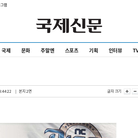
타그램
국제
문화
주말엔
스포츠
기획
인터뷰
T
8:44:22
| 본지 2면
글자 크기