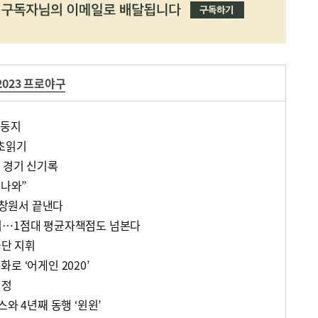
2023 프로야구
 둥지
 초읽기
 경기 신기록
 나와”
전 창원서 끝낸다
’ 위업…1점대 평균자책점도 넘본다
군단 지휘
로 ‘어게인 2020’
일정
스와 4년째 동행 ‘윈윈’