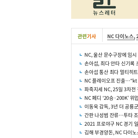
관련
기사
NC 다이노스
,
NC, 울산 문수구장에 임시
손아섭, 최다 안타 신기록
손아섭 통산 최다 멀티히트
NC 플레이오프 진출…“kt
파죽지세 NC, 25일 3차
NC 페디 ‘20승·200K
이동욱 감독, 3년 더 공룡
간판 나성범 잔류…투타 조화
2021 프로야구 NC 경기 
김해 부경양돈, NC 다이노