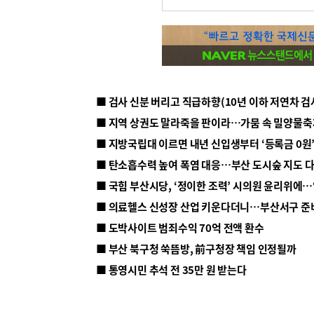
■ 지방국립대 이르면 내년 신입생부터 ‘등록금 0원’
■ 탄소흡수력 높여 폭염 대응…부산 도시숲 지도 
■ 의료헬스 신성장 산업 키운다더니…부산서구 준
■ 도박사이트 범죄수익 70억 전액 환수
■ 부산 북구청 쑥뜸방, 前구청장 책임 인정될까
■ 통영시민 추석 전 35만 원 받는다