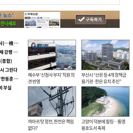
■ 검사 신분 버리고 직급하향(10년 이하 저연차 검사)…檢 중수청행 기피
■ 지역 상권도 말라죽을 판이라…가뭄 속 밀양물축제 강행 논란
(종합)
다시 그린다
해수부 ‘신청사 부지’ 직원 의
부산시 “산은 등 4개 정책금
■ 국힘 부산시당, ‘정이한 조력’ 시의원 윤리위에…‘한동훈 지지’도 신고접수
견 반영
융기관·한은 유치 추진”
비 부실
까마귀 탓 정전, 한전은 책임
고양이 덕분에 힐링…통영
없다?
용호도서 축제