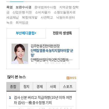
폭염
보완수사권
중대범죄수사청
지역균형 장학
금
산업은행 이전
소비자물가
소형모듈원자로
세금체납
북항재개발
사관학교
낙동아트센터
녹조
최저임금
부산메디클럽+
전문의 생생톡
김주현 웅진한의원 원장
단백질 열풍 속 놓치지 말아야 할 ‘균
형’
단백질만 많이 먹으면 건강할까. 요
즘 건강을 이야기할 때 빠지지 않는
키워드가 단백질이다. 헬스장을 다니
는 젊은 층부터 기초체력을 챙기려는
많이 본 뉴스
중·장년층까지 모두 “
종합
정치
경제
사회
스포츠
1
검사 신분 버리고 직급하향(10년 이하 저연
차 검사)…檢 중수청행 기피