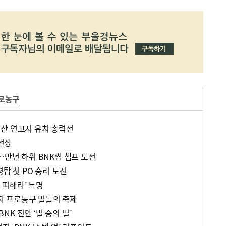
프로농구
, 부산 연고지 유치 총력전
도전장
…만년 하위 BNK썸 챔프 도전
령탑 첫 PO 승리 도전
은 피해라’ 특명
 프로농구 별들의 축제
K 진안 ‘별 중의 별’