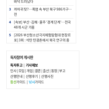
바닥 드러났다
3
까마귀 탓?…폭염 속 부산 북구 986가구 정
전
4
[속보] 부산·김해·울주 ‘경계 단계’…전국
48개 시군 가뭄
5
[2026 부산청소년극지체험탐험대 현장르
포] 3회 : 석탄 탄광촌에서 북극 연구의 중
심지로
6
부산·울산·경남 폭염 속 소나기·비…무더
독자참여 게시판
위는 지속
독자투고
|
기사제보
7
‘혐오표현’ 쓰면 지방공무원 최대 파면까지
인사
|
모임
|
개업
|
결혼
|
출산
|
동정
|
부고
중징계
산행안내
|
산행후기
|
산행사진
8
부산 해운대구 아파트 14층서 불…실외기
등산
가이드
|
낚시
가이드
과열 추정
9
이임생, 홍명보 선임 독단적 결정 아냐…면
담 메모 제출
10
김해시의회, 11일 544억 원 규모 민생지원