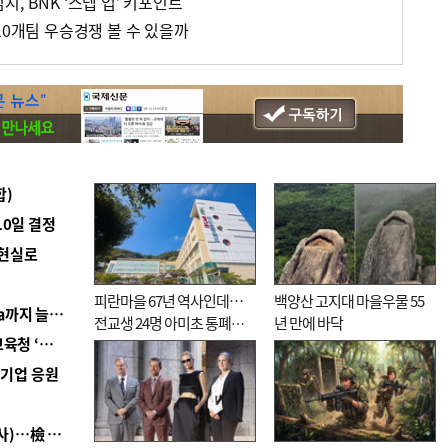
, BNK ‘스텝 업’ 키포인트
10개팀 우승경쟁 볼 수 있을까
합)
10일 결정
 현실로
피란마을 67년 역사인데…
백양산 고지대 마을우물 55
■ 경남 농정 비전 ‘잘 사는 농촌’…스마트팜 1000㏊까지 늘린다
전교생 24명 아미초 통폐합
년 만에 바닥
■ 교육혁신선도지 공모 코앞인데…구·군 난색에 교육청 ‘쩔쩔’
기로
역기업 응원
■ 검사 신분 버리고 직급하향(10년 이하 저연차 검사)…檢 중수청행 기피