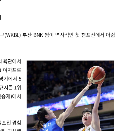
기
구(WKBL) 부산 BNK 썸이 역사적인 첫 챔프전에서 아쉽
신체육관에서
23 여자프로
경기에서 5
정규시즌 1위
선승제)에서
챔프전 경험