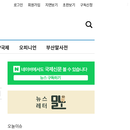
2
로그인
회원가입
지면보기
초판보기
구독신청
V국제
오피니언
부산말사전
오늘
이슈