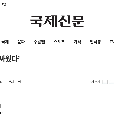
타그램
국제
문화
주말엔
스포츠
기획
인터뷰
T
 싸웠다’
07
| 본지 18면
글자 크기
만
격
련”