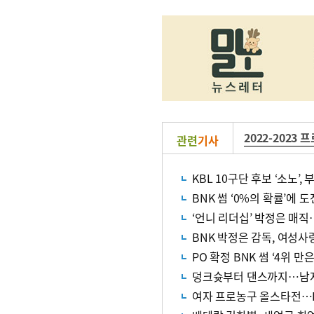
2022-2023 
관련
기사
KBL 10구단 후보 ‘소노’
BNK 썸 ‘0%의 확률’에 
‘언니 리더십’ 박정은 매직
BNK 박정은 감독, 여성사
PO 확정 BNK 썸 ‘4위 만
덩크슛부터 댄스까지…남자
여자 프로농구 올스타전…BN