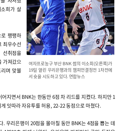
할을 자처했
이소희가 살
’으로 팽팽하
그 최우수선
로 선취점을
을 가져갔으
여자프로농구 부산 BNK 썸의 이소희(오른쪽)가
뜨리며 맞불
19일 열린 우리은행과의 챔피언결정전 1차전에
서 슛을 시도하고 있다. 연합뉴스
어지면서 BNK는 한동안 6점 차 리드를 지켰다. 하지만 1
 잇따라 자유투를 허용, 22-22 동점으로 마쳤다.
. 우리은행이 20점을 몰아칠 동안 BNK는 4점을 뽑는 데