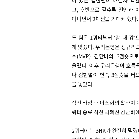
이 있는 김한별이 해결사 역
고, 후반으로 갈수록 진안과 
아나면서 2차전을 기대케 했다.
두 팀은 1쿼터부터 ‘강 대 강
게 맞섰다. 우리은행은 정규리
수(MVP) 김단비의 3점슛으
올렸다. 이후 우리은행이 흐름
나 김한별이 연속 3점슛을 터
을 놓았다.
작전 타임 후 이소희의 활약이 이
쿼터 종료 직전 박혜진 김단비에게
2쿼터에는 BNK가 완전히 밀렸다