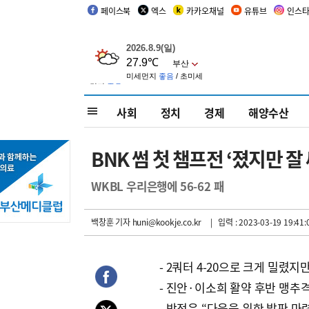
페이스북
엑스
카카오채널
유튜브
인스
사회
정치
경제
해양수산
BNK 썸 첫 챔프전 ‘졌지만 잘
WKBL 우리은행에 56-62 패
백창훈 기자
huni@kookje.co.kr
| 입력 : 2023-03-19 19:41:
- 2쿼터 4-20으로 크게 밀렸지
- 진안·이소희 활약 후반 맹추
- 박정은 “다음을 위한 발판 마