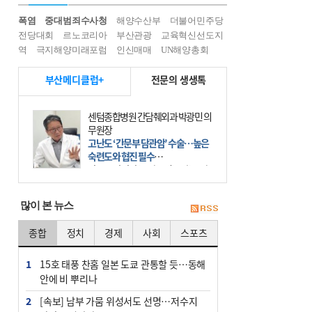
폭염
중대범죄수사청
해양수산부
더불어민주당
전당대회
르노코리아
부산관광
교육혁신선도지
역
극지해양미래포럼
인신매매
UN해양총회
부산메디클럽+
전문의 생생톡
센텀종합병원 간담췌외과 박광민 의
무원장
고난도 ‘간문부 담관암’ 수술…높은
숙련도와 협진 필수
간문부 담관암(클라츠킨 종양)은 좌
우 간에서 나오는, 담관(담즙 배출 경
로)이 합쳐지는 부위인 ‘간문부(肝門
많이 본 뉴스
部)’에 생기는 악성 종양이다. 간동맥
문맥 림프절 담
종합
정치
경제
사회
스포츠
1
15호 태풍 찬홈 일본 도쿄 관통할 듯…동해
안에 비 뿌리나
2
[속보] 남부 가뭄 위성서도 선명…저수지