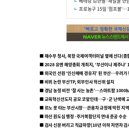
베테랑 김한별·새얼굴 한엄지
프로농구 15일 ‘점프볼’…
■ 해수부 청사, 북항 국제여객터미널 옆에 선다(종
■ 2028 유엔 해양총회 개최지, ‘부산이냐 제주냐’ 
■ 외국인 선원 ‘인신매매 경유지’ 된 부산…우려가
■ 비위 논란 부산TP, 외부인사 혁신위 설치
■ 르노 못 타는 부산시장…관용차 규정에 막힌 지
■ 마산 원도심 행정·주거복합단지 연내 준공 수순