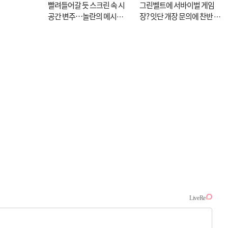
빨려들어갈 듯 스크린 속 시
그린벨트에 서바이벌 게임
공간 변주…놀란의 메시지
장? 잇단 개장 문의에 찬반 논
는 ‘전쟁 속죄’
쟁