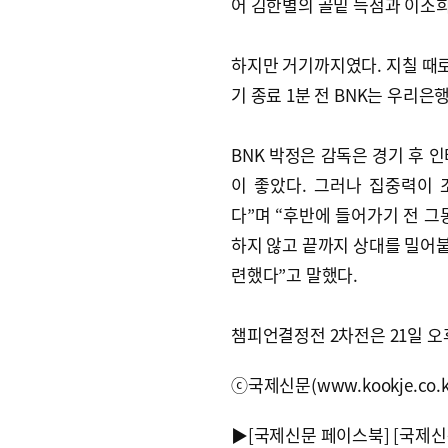
어 김한별의 골밑 득점과 이소희
하지만 거기까지였다. 지칠 때로
기 종료 1분 전 BNK는 우리
BNK 박정은 감독은 경기 후 
이 좋았다. 그러나 집중력이
다”며 “후반에 들어가기 전 그
하지 않고 끝까지 상대를 밀어붙
련했다”고 말했다.
챔피언결정전 2차전은 21일 오
ⓒ국제신문(www.kookje.co.
▶
[국제신문 페이스북]
[국제신