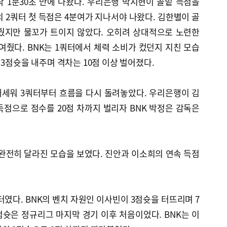
작 1분30초 만에 나왔다. 우리은행 박지현이 골밑 득점을
의 2쿼터 첫 득점은 4분여가 지나서야 나왔다. 김한별이 골
줬지만 물꼬가 트이지 않았다. 오히려 상대적으로 노련한
여줬다. BNK는 1쿼터에서 체력 소비가 컸던지 지친 모습
 3점슛을 내주며 격차는 10점 이상 벌어졌다.
 내세워 3쿼터부터 흐름을 다시 돌려놓았다. 우리은행이 김
점으로 점수를 20점 차까지 벌리자 BNK 박정은 감독은
 완전히 달라진 모습을 보였다. 진안과 이소희의 연속 득점
였다. BNK의 벤치 자원인 이사빈이 3점슛을 터뜨리며 7
점슛은 정규리그 마지막 경기 이후 처음이었다. BNK는 이