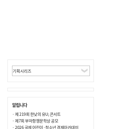
금 조례안 처리 주목
알립니다
· 제 219회 한낮의 유U; 콘서트
· 제7회 부마항쟁문학상 공모
· 2026 국제 어린이·청소년 경제아카데미