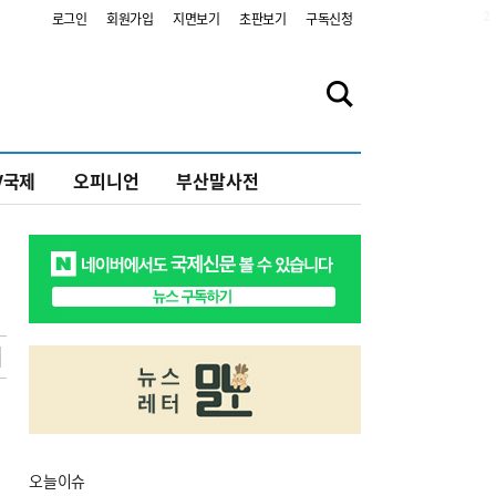
2
로그인
회원가입
지면보기
초판보기
구독신청
V국제
오피니언
부산말사전
오늘
이슈