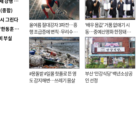
■ 지역 상권도 말라죽을 판이라…가뭄 속 밀양물축제 강행 논란
(종합)
다시 그린다
올여름 절대강자 3파전…흥
‘배우 몸값’ 거품 없애기 시
■ 국힘 부산시당, ‘정이한 조력’ 시의원 윤리위에…‘한동훈 지지’도 신고접수
행 조급증에 변칙·무리수 마
동…중예산영화 한정돼 실
비 부실
케팅도
효성 의문도
#몽돌밭 #일몰 핫플로 뜬 영
부산 ‘안강식당’ 백년소상공
도 감지해변…쓰레기 몸살
인 선정