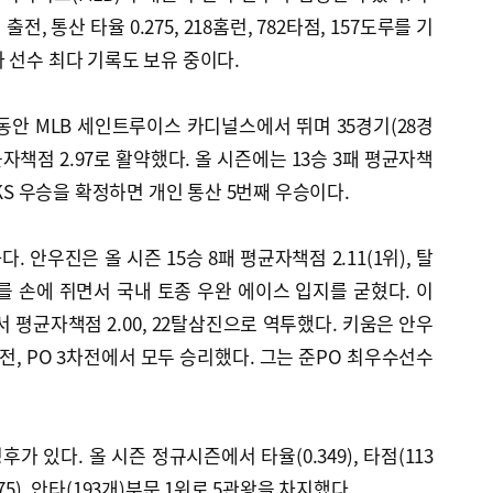
전, 통산 타율 0.275, 218홈런, 782타점, 157도루를 기
 선수 최다 기록도 보유 중이다.
 동안 MLB 세인트루이스 카디널스에서 뛰며 35경기(28경
균자책점 2.97로 활약했다. 올 시즌에는 13승 3패 평균자책
 KS 우승을 확정하면 개인 통산 5번째 우승이다.
 안우진은 올 시즌 15승 8패 평균자책점 2.11(1위), 탈
개를 손에 쥐면서 국내 토종 우완 에이스 입지를 굳혔다. 이
 평균자책점 2.00, 22탈삼진으로 역투했다. 키움은 안우
전, PO 3차전에서 모두 승리했다. 그는 준PO 최우수선수
 있다. 올 시즌 정규시즌에서 타율(0.349), 타점(113
.575), 안타(193개)부문 1위로 5관왕을 차지했다.