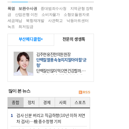
폭염
보완수사권
중대범죄수사청
지역균형 장학
금
산업은행 이전
소비자물가
소형모듈원자로
세금체납
북항재개발
사관학교
낙동아트센터
녹조
최저임금
부산메디클럽+
전문의 생생톡
김주현 웅진한의원 원장
단백질 열풍 속 놓치지 말아야 할 ‘균
형’
단백질만 많이 먹으면 건강할까. 요
즘 건강을 이야기할 때 빠지지 않는
키워드가 단백질이다. 헬스장을 다니
는 젊은 층부터 기초체력을 챙기려는
많이 본 뉴스
중·장년층까지 모두 “
종합
정치
경제
사회
스포츠
1
검사 신분 버리고 직급하향(10년 이하 저연
차 검사)…檢 중수청행 기피