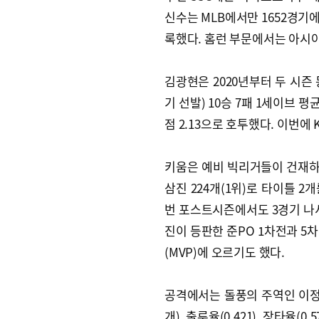
신수는 MLB에서만 1652경기에 출
록했다. 홈런 부문에서는 아시아
김광현은 2020년부터 두 시즌
기 선발) 10승 7패 1세이브 평
점 2.13으로 호투했다. 이번에
키움은 예비 빅리거들이 건재하다.
삼진 224개(1위)로 타이틀 2
번 포스트시즌에서도 3경기 나서
진이 등판한 준PO 1차전과 5차
(MVP)에 오르기도 했다.
공격에서는 돌풍의 주역인 이정후가
개), 출루율(0.421), 장타율(0