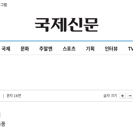
타그램
국제
문화
주말엔
스포츠
기획
인터뷰
T
| 본지 18면
글자 크기
심
돌풍