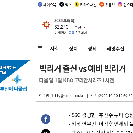
페이스북
엑스
카카오채널
유튜브
인스
사회
정치
경제
해양수산
빅리거 출신 vs 예비 빅리거
다음 달 1일 KBO 코리안시리즈 1차전
이준영 기자
ljy@kookje.co.kr
| 입력 : 2022-10-30 19:50:22
- SSG 김광현·추신수 투타 중
- 키움 안우진·이정후 앞세워 
- 포스트시즌 전적 키움 2승 1패