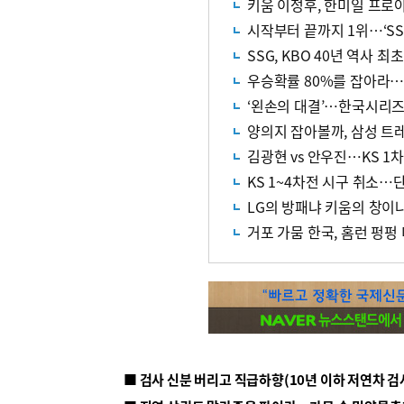
키움 이정후, 한미일 프로야
시작부터 끝까지 1위…‘SS
SSG, KBO 40년 역사 최
우승확률 80%를 잡아라…
‘왼손의 대결’…한국시리즈 
양의지 잡아볼까, 삼성 트
김광현 vs 안우진…KS 1
KS 1~4차전 시구 취소…
LG의 방패냐 키움의 창이냐
거포 가뭄 한국, 홈런 펑펑