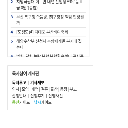
2
지방국립대 이르면 내년 신입생부터 ‘등록
금 0원’(종합)
3
부산 북구청 쑥뜸방, 前구청장 책임 인정될
까
4
[도청도설] 다대포 부산바다축제
5
해양수산부 신청사 북항재개발 부지에 짓
는다
6
법원, 단차 논란 북항 복합환승센터 공사중
지 관련 현장검증
7
지역 상권도 말라죽을 판이라…가뭄 속 밀
독자참여 게시판
양물축제 강행 논란
독자투고
|
기사제보
8
통영시민 추석 전 35만 원 받는다
인사
|
모임
|
개업
|
결혼
|
출산
|
동정
|
부고
9
산행안내
부산 철강공장 50대 노동자 추락사
|
산행후기
|
산행사진
등산
가이드
|
낚시
가이드
10
국힘 부산시당, ‘정이한 조력’ 시의원 윤리
위에…‘한동훈 지지’도 신고접수