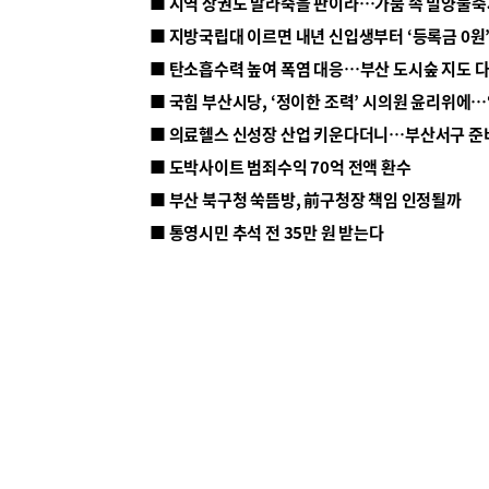
■ 지방국립대 이르면 내년 신입생부터 ‘등록금 0원’
■ 탄소흡수력 높여 폭염 대응…부산 도시숲 지도 
■ 의료헬스 신성장 산업 키운다더니…부산서구 준
■ 도박사이트 범죄수익 70억 전액 환수
■ 부산 북구청 쑥뜸방, 前구청장 책임 인정될까
■ 통영시민 추석 전 35만 원 받는다