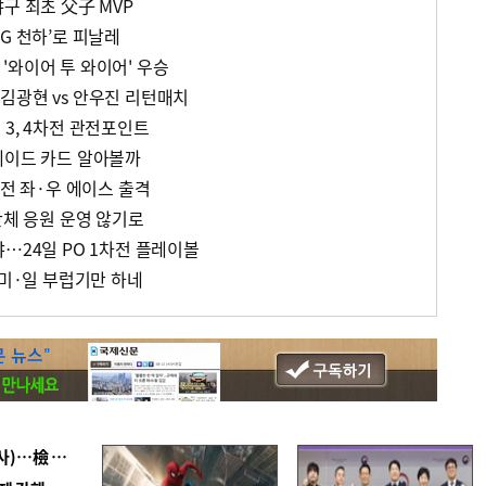
구 최초 父子 MVP
G 천하’로 피날레
초 '와이어 투 와이어' 우승
김광현 vs 안우진 리턴매치
3, 4차전 관전포인트
레이드 카드 알아볼까
차전 좌·우 에이스 출격
단체 응원 운영 않기로
…24일 PO 1차전 플레이볼
 미·일 부럽기만 하네
■ 검사 신분 버리고 직급하향(10년 이하 저연차 검사)…檢 중수청행 기피