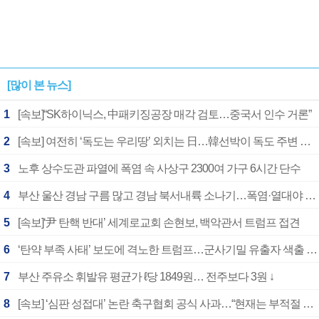
[많이 본 뉴스]
1
[속보]“SK하이닉스, 中패키징공장 매각 검토…중국서 인수 거론”
2
[속보] 여전히 ‘독도는 우리땅’ 외치는 日…韓선박이 독도 주변 해양조사 활동하자 반발
3
노후 상수도관 파열에 폭염 속 사상구 2300여 가구 6시간 단수
4
부산 울산 경남 구름 많고 경남 북서내륙 소나기…폭염·열대야 계속
5
[속보]‘尹 탄핵 반대’ 세계로교회 손현보, 백악관서 트럼프 접견
6
‘탄약 부족 사태’ 보도에 격노한 트럼프…군사기밀 유출자 색출 지시
7
부산 주유소 휘발유 평균가 ℓ당 1849원… 전주보다 3원 ↓
8
[속보] ‘심판 성접대’ 논란 축구협회 공식 사과…“현재는 부적절 행위 없어”