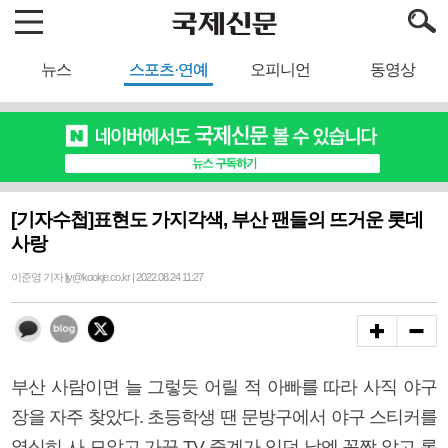
뉴스
스포츠·연예
오피니언
동영상
[기자수첩]표현도 가지각색, 부산 팬들의 뜨거운 롯데
사랑
이준영 기자 ljy@kookje.co.kr | 2022.08.24 11:27
부산 사람이면 늘 그렇듯 어릴 적 아빠를 따라 사직 야구
장을 자주 찾았다. 초등학생 땐 문방구에서 야구 스티커를
열심히 사 모았고 가끔 TV 중계가 있던 날엔 꼼짝 않고 롯