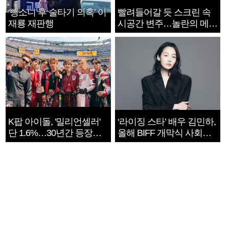
‘뺑소니 후 술타기 의혹’ 이
빨려들어갈 듯 스크린 속
재룡 재판행
시공간 변주…놀란의 메시
지는 ‘전쟁 속죄’
K팝 아이돌, '밀리언셀러'
‘라이징 스타’ 배우 김민하,
단 1.6%…30년간 등장
올해 BIFF 개막식 사회자
1182개팀 전수조사
확정