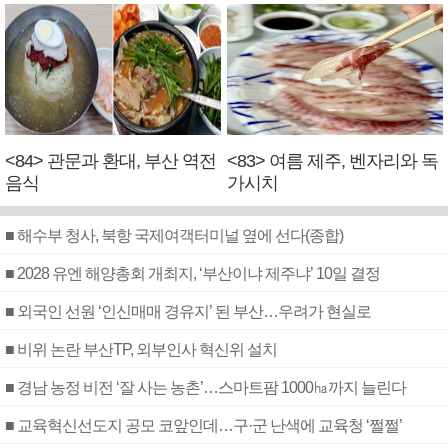
<84> 관문과 환대, 부산 역전
<83> 여름 제주, 벤자리와 독
음식
가시치
■ 해수부 청사, 북항 국제여객터미널 옆에 선다(종합)
■ 2028 유엔 해양총회 개최지, ‘부산이냐 제주냐’ 10일 결정
■ 외국인 선원 ‘인신매매 경유지’ 된 부산…우려가 현실로
■ 비위 논란 부산TP, 외부인사 혁신위 설치
■ 경남 농정 비전 ‘잘 사는 농촌’…스마트팜 1000㏊까지 늘린다
■ 교육혁신선도지 공모 코앞인데…구·군 난색에 교육청 ‘쩔쩔’