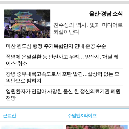
울산·경남 소식
진주성의 역사, 빛과 미디어로
되살아난다
마산 원도심 행정·주거복합단지 연내 준공 수순
폭염에 온열질환 등 안전사고 우려… 양산시, '어필 레
이스' 취소
창녕 중부내륙고속도로서 포탄 발견…살상력 없는 모
의탄으로 밝혀져
입원환자가 연달아 사망한 울산 한 정신의료기관 폐원
전망
근교산
주말엔&라이프