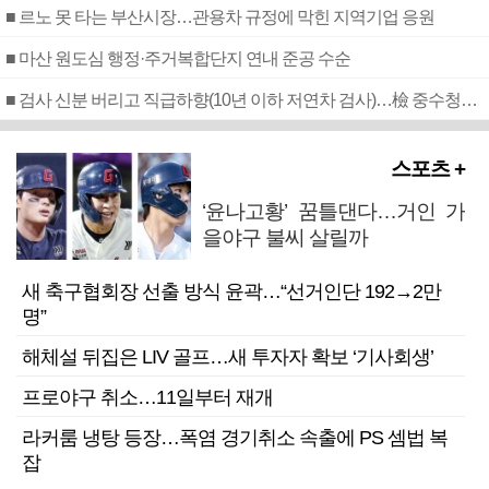
■ 르노 못 타는 부산시장…관용차 규정에 막힌 지역기업 응원
■ 마산 원도심 행정·주거복합단지 연내 준공 수순
■ 검사 신분 버리고 직급하향(10년 이하 저연차 검사)…檢 중수청행 기피
스포츠 +
‘윤나고황’ 꿈틀댄다…거인 가
을야구 불씨 살릴까
새 축구협회장 선출 방식 윤곽…“선거인단 192→2만
명”
해체설 뒤집은 LIV 골프…새 투자자 확보 ‘기사회생’
프로야구 취소…11일부터 재개
라커룸 냉탕 등장…폭염 경기취소 속출에 PS 셈법 복
잡