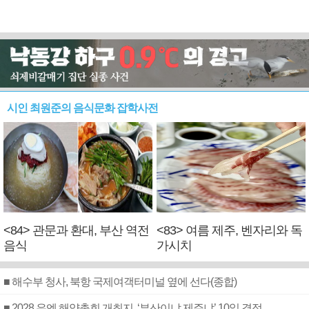
시인 최원준의 음식문화 잡학사전
<84> 관문과 환대, 부산 역전
<83> 여름 제주, 벤자리와 독
음식
가시치
■ 해수부 청사, 북항 국제여객터미널 옆에 선다(종합)
■ 2028 유엔 해양총회 개최지, ‘부산이냐 제주냐’ 10일 결정