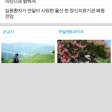
의탄으로 밝혀져
입원환자가 연달아 사망한 울산 한 정신의료기관 폐원
전망
근교산
주말엔&라이프
근교산&그너머…상주·문경
폭염보다 더 뜨거워라…100
청화산~시루봉
일을 붉게 불태울 ‘선비정신’
피었네
PC버전
엑스
페이스북
Copyright ⓒ 2015 All rights reserved by 국제신문