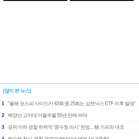
1182개팀 전수조사
확정
[많이 본 뉴스]
1
"올해 코스피 사이드카 43회 중 25회는 삼전닉스 ETF 이후 발생"
2
백양산 고지대 마을우물 55년 만에 바닥
3
경위 이하 경찰 하위직 ‘중수청 러시’ 전망…檢 기피와 대조
4
해수부 청사, 북항 국제여객터미널 옆에 선다(종합)