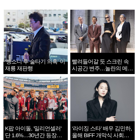
‘뺑소니 후 술타기 의혹’ 이
빨려들어갈 듯 스크린 속
재룡 재판행
시공간 변주…놀란의 메시
지는 ‘전쟁 속죄’
K팝 아이돌, '밀리언셀러'
‘라이징 스타’ 배우 김민하,
단 1.6%…30년간 등장
올해 BIFF 개막식 사회자