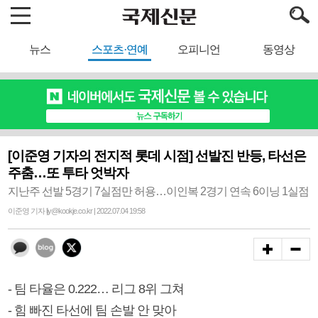
뉴스
스포츠·연예
오피니언
동영상
[이준영 기자의 전지적 롯데 시점] 선발진 반등, 타선은
주춤…또 투타 엇박자
지난주 선발 5경기 7실점만 허용…이인복 2경기 연속 6이닝 1실점
이준영 기자 ljy@kookje.co.kr | 2022.07.04 19:58
- 팀 타율은 0.222… 리그 8위 그쳐
- 힘 빠진 타선에 팀 손발 안 맞아