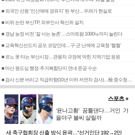
■ 외국인 선원 ‘인신매매 경유지’ 된 부산…우려가 현실로
■ 비위 논란 부산TP, 외부인사 혁신위 설치
■ 경남 농정 비전 ‘잘 사는 농촌’…스마트팜 1000㏊까지 늘린다
■ 교육혁신선도지 공모 코앞인데…구·군 난색에 교육청 ‘쩔쩔’
■ 르노 못 타는 부산시장…관용차 규정에 막힌 지역기업 응원
■ 마산 원도심 행정·주거복합단지 연내 준공 수순
■ 검사 신분 버리고 직급하향(10년 이하 저연차 검사)…檢 중수청행 기피
스포츠 +
‘윤나고황’ 꿈틀댄다…거인 가
을야구 불씨 살릴까
새 축구협회장 선출 방식 윤곽…“선거인단 192→2만