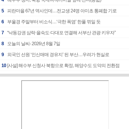
5
피란마을 67년 역사인데…전교생 24명 아미초 통폐합 기로
6
부울경 주말부터 비소식…‘극한 폭염’ 한풀 꺾일 듯
7
“낙동강권 삼락·을숙도·다대포 연결해 서부산 관광 키우자”
8
오늘의 날씨- 2026년 8월 7일
9
외국인 선원 ‘인신매매 경유지’ 된 부산…우려가 현실로
10
[사설] 해수부 신청사 북항으로 확정, 해양수도 도약의 전환점