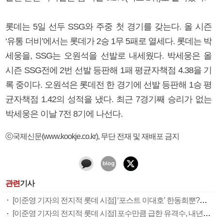
롯데는 5일 선두 SSG와 주중 첫 경기를 갖는다. 올 시즌
‘유통 더비’에서는 롯데가 2승 1무 5패로 열세다. 롯데는 박
세웅을, SSG는 오원석을 선발로 내세웠다. 박세웅은 올
시즌 SSG전에 2번 선발 등판해 1패 평균자책점 4.38을 기
록 중이다. 오원석은 롯데전 한 경기에 선발 등판해 1승 평
균자책점 1.42의 성적을 냈다. 최근 7경기째 승리가 없는
박세웅은 이날 7전 8기에 나선다.
ⓒ국제신문(www.kookje.co.kr), 무단 전재 및 재배포 금지
관련
기사
[이준영 기자의 전지적 롯데 시점] ‘포스트 이대호’ 한동희뿐?…거포자원 더 키워라
[이준영 기자의 전지적 롯데 시점] 포수만큼 급한 유격수, 내년에도 무한 내부경쟁입니까