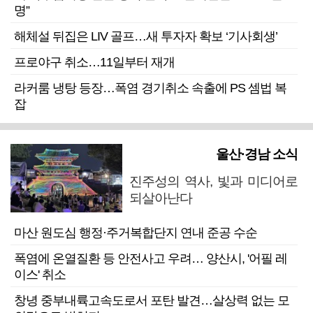
명”
해체설 뒤집은 LIV 골프…새 투자자 확보 ‘기사회생’
프로야구 취소…11일부터 재개
라커룸 냉탕 등장…폭염 경기취소 속출에 PS 셈법 복
잡
울산·경남 소식
진주성의 역사, 빛과 미디어로
되살아난다
마산 원도심 행정·주거복합단지 연내 준공 수순
폭염에 온열질환 등 안전사고 우려… 양산시, '어필 레
이스' 취소
창녕 중부내륙고속도로서 포탄 발견…살상력 없는 모