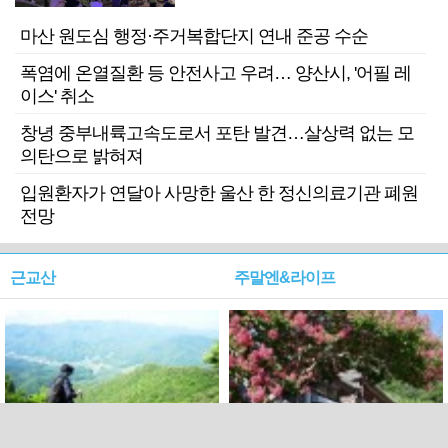
마산 원도심 행정·주거복합단지 연내 준공 수순
폭염에 온열질환 등 안전사고 우려… 양산시, '어필 레
이스' 취소
창녕 중부내륙고속도로서 포탄 발견…살상력 없는 모
의탄으로 밝혀져
입원환자가 연달아 사망한 울산 한 정신의료기관 폐원
전망
근교산
주말엔&라이프