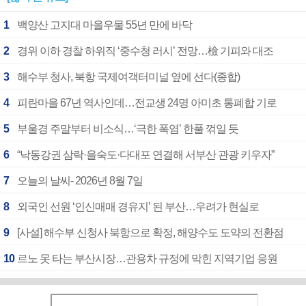
1
백양산 고지대 마을우물 55년 만에 바닥
2
경위 이하 경찰 하위직 ‘중수청 러시’ 전망…檢 기피와 대조
3
해수부 청사, 북항 국제여객터미널 옆에 선다(종합)
4
피란마을 67년 역사인데…전교생 24명 아미초 통폐합 기로
5
부울경 주말부터 비소식…‘극한 폭염’ 한풀 꺾일 듯
6
“낙동강권 삼락·을숙도·다대포 연결해 서부산 관광 키우자”
7
오늘의 날씨- 2026년 8월 7일
8
외국인 선원 ‘인신매매 경유지’ 된 부산…우려가 현실로
9
[사설] 해수부 신청사 북항으로 확정, 해양수도 도약의 전환점
10
르노 못 타는 부산시장…관용차 규정에 막힌 지역기업 응원