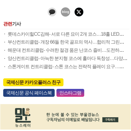
관련
기사
롯데스카이힐CC김해- 서로 다른 묘미 2개 코스…18홀 LED조명으로 야간라운딩도 굿
부산컨트리클럽- 개장 66돌 한국 골프의 역사…합리적 그린피 등 회원중심의 명문클럽
해운대 컨트리클럽- 수려한 절경 품은 난코스 즐비…도전하는 골퍼들의 성지로 ‘각광’
양산컨트리클럽- 아늑한 분지형 코스에 홀마다 독창성…다양한 이벤트도 인기몰이
스톤게이트 컨트리클럽- 스톤 코스는 전략적 플레이 요구…게이트 코스는 동해 조망 일품
국제신문 카카오플러스 친구
국제신문 공식 페이스북
인스타그램