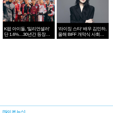
K팝 아이돌, '밀리언셀러'
‘라이징 스타’ 배우 김민하,
단 1.6%…30년간 등장
올해 BIFF 개막식 사회자
1182개팀 전수조사
확정
[많이 본 뉴스]