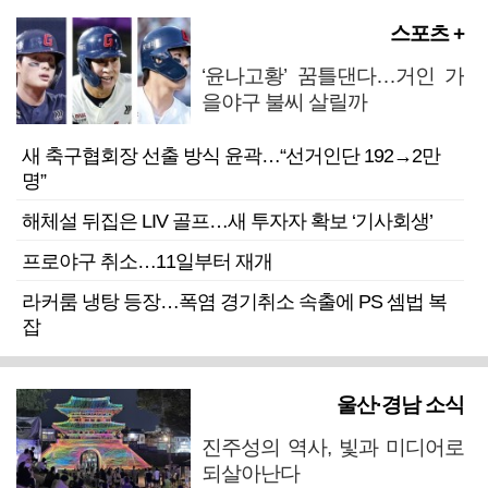
스포츠 +
‘윤나고황’ 꿈틀댄다…거인 가
을야구 불씨 살릴까
새 축구협회장 선출 방식 윤곽…“선거인단 192→2만
명”
해체설 뒤집은 LIV 골프…새 투자자 확보 ‘기사회생’
프로야구 취소…11일부터 재개
라커룸 냉탕 등장…폭염 경기취소 속출에 PS 셈법 복
잡
울산·경남 소식
진주성의 역사, 빛과 미디어로
되살아난다