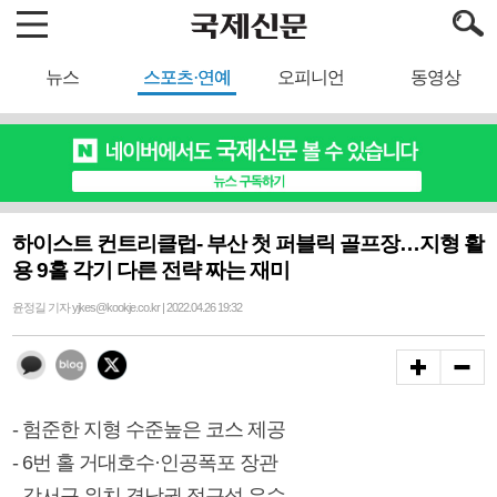
뉴스
스포츠·연예
오피니언
동영상
하이스트 컨트리클럽- 부산 첫 퍼블릭 골프장…지형 활
용 9홀 각기 다른 전략 짜는 재미
윤정길 기자 yjkes@kookje.co.kr | 2022.04.26 19:32
- 험준한 지형 수준높은 코스 제공
- 6번 홀 거대호수·인공폭포 장관
- 강서구 위치 경남권 접근성 우수