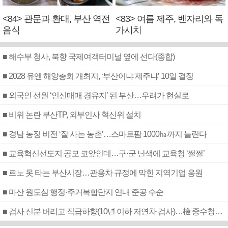
<84> 관문과 환대, 부산 역전
<83> 여름 제주, 벤자리와 독
음식
가시치
■ 해수부 청사, 북항 국제여객터미널 옆에 선다(종합)
■ 2028 유엔 해양총회 개최지, ‘부산이냐 제주냐’ 10일 결정
■ 외국인 선원 ‘인신매매 경유지’ 된 부산…우려가 현실로
■ 비위 논란 부산TP, 외부인사 혁신위 설치
■ 경남 농정 비전 ‘잘 사는 농촌’…스마트팜 1000㏊까지 늘린다
■ 교육혁신선도지 공모 코앞인데…구·군 난색에 교육청 ‘쩔쩔’
■ 르노 못 타는 부산시장…관용차 규정에 막힌 지역기업 응원
■ 마산 원도심 행정·주거복합단지 연내 준공 수순
■ 검사 신분 버리고 직급하향(10년 이하 저연차 검사)…檢 중수청행 기피