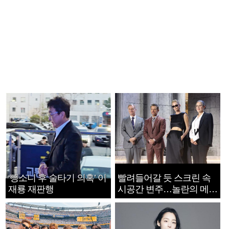
‘뺑소니 후 술타기 의혹’ 이
빨려들어갈 듯 스크린 속
재룡 재판행
시공간 변주…놀란의 메시
지는 ‘전쟁 속죄’