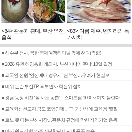
<84> 관문과 환대, 부산 역전
<83> 여름 제주, 벤자리와 독
음식
가시치
■ 해수부 청사, 북항 국제여객터미널 옆에 선다(종합)
■ 2028 유엔 해양총회 개최지, ‘부산이냐 제주냐’ 10일 결정
■ 외국인 선원 ‘인신매매 경유지’ 된 부산…우려가 현실로
■ 비위 논란 부산TP, 외부인사 혁신위 설치
■ 경남 농정 비전 ‘잘 사는 농촌’…스마트팜 1000㏊까지 늘린다
■ 교육혁신선도지 공모 코앞인데…구·군 난색에 교육청 ‘쩔쩔’
■ 르노 못 타는 부산시장…관용차 규정에 막힌 지역기업 응원
■ 마산 원도심 행정·주거복합단지 연내 준공 수순