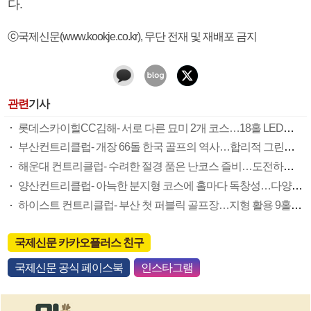
다.
ⓒ국제신문(www.kookje.co.kr), 무단 전재 및 재배포 금지
관련
기사
롯데스카이힐CC김해- 서로 다른 묘미 2개 코스…18홀 LED조명으로 야간라운딩도 굿
부산컨트리클럽- 개장 66돌 한국 골프의 역사…합리적 그린피 등 회원중심의 명문클럽
해운대 컨트리클럽- 수려한 절경 품은 난코스 즐비…도전하는 골퍼들의 성지로 ‘각광’
양산컨트리클럽- 아늑한 분지형 코스에 홀마다 독창성…다양한 이벤트도 인기몰이
하이스트 컨트리클럽- 부산 첫 퍼블릭 골프장…지형 활용 9홀 각기 다른 전략 짜는 재미
국제신문 카카오플러스 친구
국제신문 공식 페이스북
인스타그램