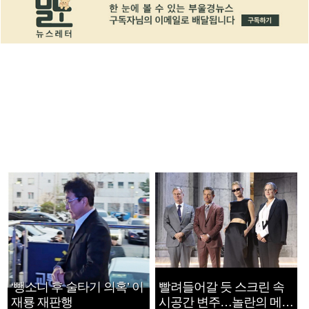
‘뺑소니 후 술타기 의혹’ 이
빨려들어갈 듯 스크린 속
재룡 재판행
시공간 변주…놀란의 메시