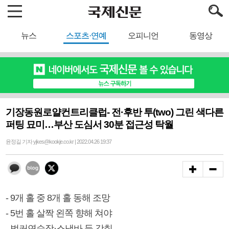
뉴스
스포츠·연예
오피니언
동영상
기장동원로얄컨트리클럽- 전·후반 투(two) 그린 색다른
퍼팅 묘미…부산 도심서 30분 접근성 탁월
윤정길 기자 yjkes@kookje.co.kr | 2022.04.26 19:37
- 9개 홀 중 8개 홀 동해 조망
- 5번 홀 살짝 왼쪽 향해 쳐야
- 벙커연습장·스낵바 등 갖춰