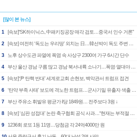
[많이 본 뉴스]
1
[속보]“SK하이닉스, 中패키징공장 매각 검토…중국서 인수 거론”
2
[속보] 여전히 ‘독도는 우리땅’ 외치는 日…韓선박이 독도 주변 해양조사 활동하자 반발
3
노후 상수도관 파열에 폭염 속 사상구 2300여 가구 6시간 단수
4
부산 울산 경남 구름 많고 경남 북서내륙 소나기…폭염·열대야 계속
5
[속보]‘尹 탄핵 반대’ 세계로교회 손현보, 백악관서 트럼프 접견
6
‘탄약 부족 사태’ 보도에 격노한 트럼프…군사기밀 유출자 색출 지시
7
부산 주유소 휘발유 평균가 ℓ당 1849원… 전주보다 3원 ↓
8
[속보] ‘심판 성접대’ 논란 축구협회 공식 사과…“현재는 부적절 행위 없어”
9
1236회 로또 1등 11명…당첨금 각 24억4000만 원
10
서울 중랑구서 흉기 난동…60대 남성 2명 사망