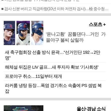
■ 검사 신분 버리고 직급하향(10년 이하 저연차 검사)…檢 중수청행 기피
스포츠 +
‘윤나고황’ 꿈틀댄다…거인 가
을야구 불씨 살릴까
새 축구협회장 선출 방식 윤곽…“선거인단 192→2만
명”
해체설 뒤집은 LIV 골프…새 투자자 확보 ‘기사회생’
프로야구 취소…11일부터 재개
라커룸 냉탕 등장…폭염 경기취소 속출에 PS 셈법 복
잡
울산·경남 소식