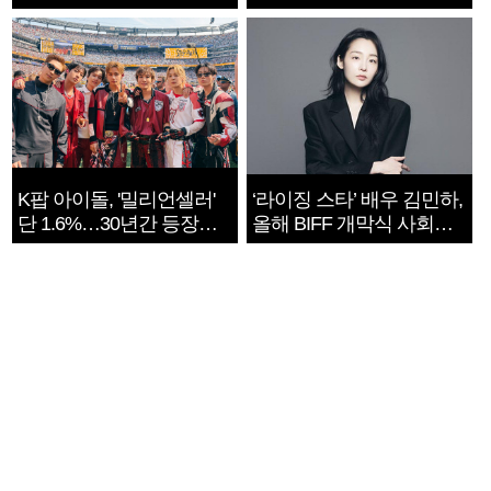
지는 ‘전쟁 속죄’
K팝 아이돌, '밀리언셀러'
‘라이징 스타’ 배우 김민하,
단 1.6%…30년간 등장
올해 BIFF 개막식 사회자
1182개팀 전수조사
확정