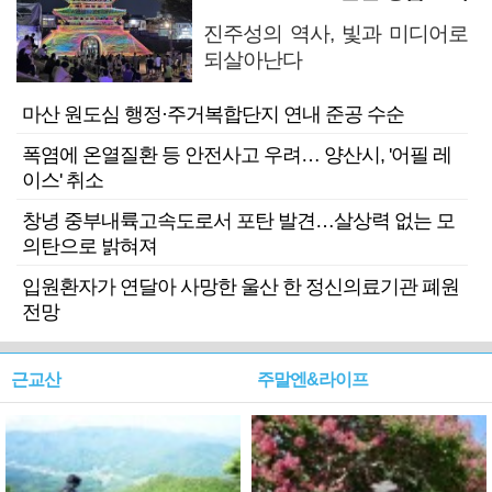
진주성의 역사, 빛과 미디어로
되살아난다
마산 원도심 행정·주거복합단지 연내 준공 수순
폭염에 온열질환 등 안전사고 우려… 양산시, '어필 레
이스' 취소
창녕 중부내륙고속도로서 포탄 발견…살상력 없는 모
의탄으로 밝혀져
입원환자가 연달아 사망한 울산 한 정신의료기관 폐원
전망
근교산
주말엔&라이프