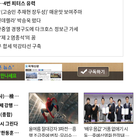
…4번 피터스 유력
장(고승민 추재현 장두성)’ 매운맛 보여주마
신데렐라’ 박승욱 떴다
 안중열 경쟁구도에 다크호스 정보근 가세
제 2 염종석’의 꿈
우 합세 막강타선 구축
■ 검사 신분 버리고 직급하향(10년 이하 저연차 검사)…檢 중수청행 기피
■ 지역 상권도 말라죽을 판이라…가뭄 속 밀양물축제 강행 논란
(종합)
다시 그린다
올여름 절대강자 3파전…흥
‘배우 몸값’ 거품 없애기 시
■ 국힘 부산시당, ‘정이한 조력’ 시의원 윤리위에…‘한동훈 지지’도 신고접수
행 조급증에 변칙·무리수 마
동…중예산영화 한정돼 실