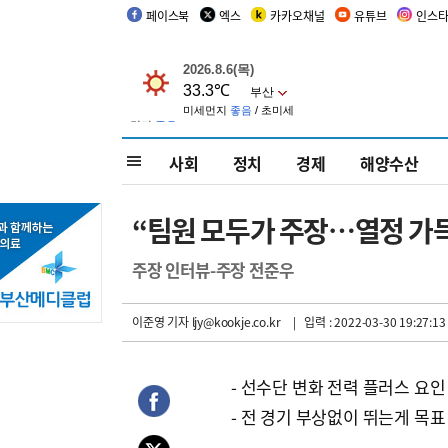
페이스북
엑스
카카오채널
유튜브
인스
사회
정치
경제
해양수산
“팀원 모두가 주장…열정 가득
주장 인터뷰-주장 전준우
이준영 기자
ljy@kookje.co.kr
| 입력 : 2022-03-30 19:27:13
- 선수단 변화 전력 플러스 요인
- 전 경기 부상없이 뛰는게 목표