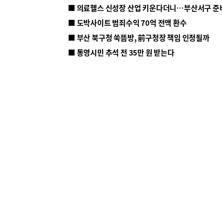
■ 의료헬스 신성장 산업 키운다더니…부산서구 준
■ 도박사이트 범죄수익 70억 전액 환수
■ 부산 북구청 쑥뜸방, 前구청장 책임 인정될까
■ 통영시민 추석 전 35만 원 받는다