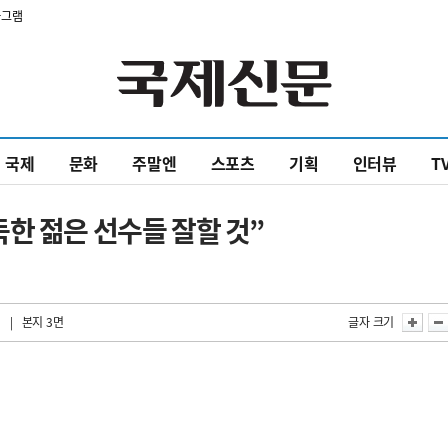
타그램
국제
문화
주말엔
스포츠
기획
인터뷰
T
한 젊은 선수들 잘할 것”
| 본지 3면
글자 크기