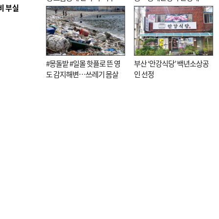
비 부실
케팅도
효성 의문도
#몽돌밭 #일몰 핫플로 뜬 영
부산 ‘안강식당’ 백년소상공
도 감지해변…쓰레기 몸살
인 선정