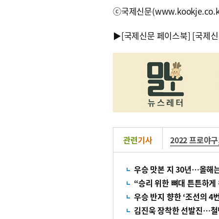
ⓒ국제신문(www.kookje.co.
▶
[국제신문 페이스북]
[국제신
관련
기사
2022 프로야구
우승 맛본 지 30년…올해
“승리 위한 뼈대 튼튼하게
우승 반지 향한 ‘조선의 4
김진욱 장착한 선발진…철