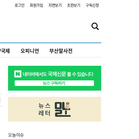
2
로그인
회원가입
지면보기
초판보기
구독신청
V국제
오피니언
부산말사전
오늘
이슈