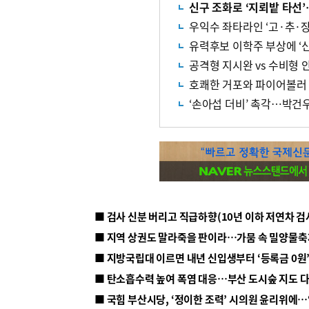
신구 조화로 ‘지뢰밭 타선’
우익수 좌타라인 ‘고·추·
유력후보 이학주 부상에 ‘
공격형 지시완 vs 수비형
호쾌한 거포와 파이어볼러 ‘
‘손아섭 더비’ 촉각…박건
■ 지방국립대 이르면 내년 신입생부터 ‘등록금 0원’
■ 탄소흡수력 높여 폭염 대응…부산 도시숲 지도 