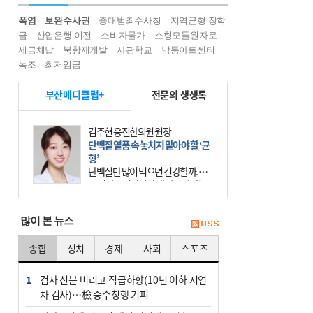
폭염
보완수사권
중대범죄수사청
지역균형 장학
금
산업은행 이전
소비자물가
소형모듈원자로
세금체납
북항재개발
사관학교
낙동아트센터
녹조
최저임금
부산메디클럽+
전문의 생생톡
김주현 웅진한의원 원장
단백질 열풍 속 놓치지 말아야 할 ‘균
형’
단백질만 많이 먹으면 건강할까. 요
즘 건강을 이야기할 때 빠지지 않는
키워드가 단백질이다. 헬스장을 다니
는 젊은 층부터 기초체력을 챙기려는
많이 본 뉴스
중·장년층까지 모두 “
종합
정치
경제
사회
스포츠
1
검사 신분 버리고 직급하향(10년 이하 저연
차 검사)…檢 중수청행 기피