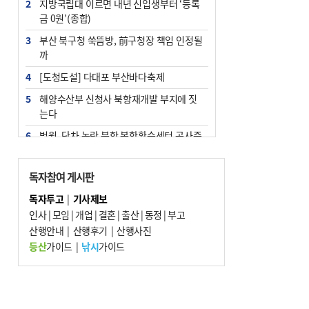
2
지방국립대 이르면 내년 신입생부터 ‘등록
금 0원’(종합)
3
부산 북구청 쑥뜸방, 前구청장 책임 인정될
까
4
[도청도설] 다대포 부산바다축제
5
해양수산부 신청사 북항재개발 부지에 짓
는다
6
법원, 단차 논란 북항 복합환승센터 공사중
지 관련 현장검증
7
지역 상권도 말라죽을 판이라…가뭄 속 밀
독자참여 게시판
양물축제 강행 논란
독자투고
|
기사제보
8
통영시민 추석 전 35만 원 받는다
인사
|
모임
|
개업
|
결혼
|
출산
|
동정
|
부고
9
산행안내
부산 철강공장 50대 노동자 추락사
|
산행후기
|
산행사진
등산
가이드
|
낚시
가이드
10
국힘 부산시당, ‘정이한 조력’ 시의원 윤리
위에…‘한동훈 지지’도 신고접수