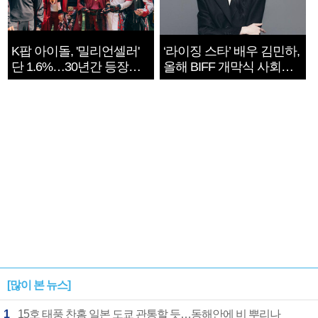
K팝 아이돌, '밀리언셀러'
‘라이징 스타’ 배우 김민하,
단 1.6%…30년간 등장
올해 BIFF 개막식 사회자
1182개팀 전수조사
확정
[많이 본 뉴스]
1
15호 태풍 찬홈 일본 도쿄 관통할 듯…동해안에 비 뿌리나