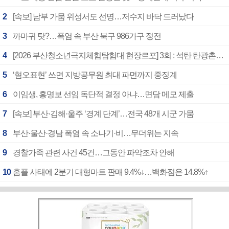
2
[속보] 남부 가뭄 위성서도 선명…저수지 바닥 드러났다
3
까마귀 탓?…폭염 속 부산 북구 986가구 정전
4
[2026 부산청소년극지체험탐험대 현장르포] 3회 : 석탄 탄광촌에서 북극 연구의 중심지로
5
‘혐오표현’ 쓰면 지방공무원 최대 파면까지 중징계
6
이임생, 홍명보 선임 독단적 결정 아냐…면담 메모 제출
7
[속보] 부산·김해·울주 ‘경계 단계’…전국 48개 시군 가뭄
8
부산·울산·경남 폭염 속 소나기·비…무더위는 지속
9
경찰가족 관련 사건 45건…그동안 파악조차 안해
10
홈플 사태에 2분기 대형마트 판매 9.4%↓…백화점은 14.8%↑