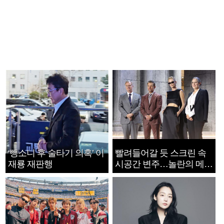
‘뺑소니 후 술타기 의혹’ 이
빨려들어갈 듯 스크린 속
재룡 재판행
시공간 변주…놀란의 메시
지는 ‘전쟁 속죄’