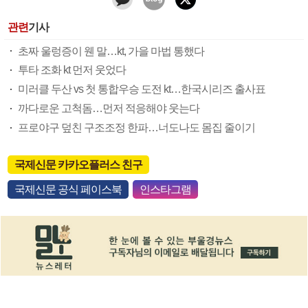
관련
기사
초짜 울렁증이 웬 말…kt, 가을 마법 통했다
투타 조화 kt 먼저 웃었다
미러클 두산 vs 첫 통합우승 도전 kt…한국시리즈 출사표
까다로운 고척돔…먼저 적응해야 웃는다
프로야구 덮친 구조조정 한파…너도나도 몸집 줄이기
국제신문 카카오플러스 친구
국제신문 공식 페이스북
인스타그램