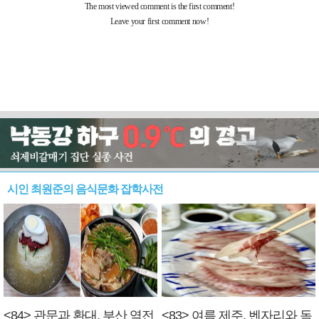
시인 최원준의 음식문화 잡학사전
<84> 관문과 환대, 부산 역전
<83> 여름 제주, 벤자리와 독