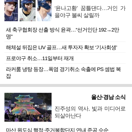
‘윤나고황’ 꿈틀댄다…거인 가
을야구 불씨 살릴까
새 축구협회장 선출 방식 윤곽…“선거인단 192→2만
명”
해체설 뒤집은 LIV 골프…새 투자자 확보 ‘기사회생’
프로야구 취소…11일부터 재개
라커룸 냉탕 등장…폭염 경기취소 속출에 PS 셈법 복
잡
울산·경남 소식
진주성의 역사, 빛과 미디어로
되살아난다
마산 원도심 행정·주거복합단지 연내 준공 수순