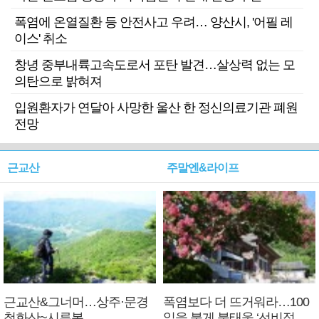
폭염에 온열질환 등 안전사고 우려… 양산시, '어필 레
이스' 취소
창녕 중부내륙고속도로서 포탄 발견…살상력 없는 모
의탄으로 밝혀져
입원환자가 연달아 사망한 울산 한 정신의료기관 폐원
전망
근교산
주말엔&라이프
근교산&그너머…상주·문경
폭염보다 더 뜨거워라…100
청화산~시루봉
일을 붉게 불태울 ‘선비정신’