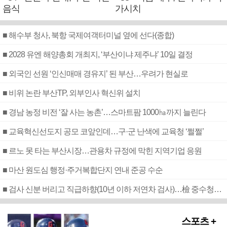
음식
가시치
■ 해수부 청사, 북항 국제여객터미널 옆에 선다(종합)
■ 2028 유엔 해양총회 개최지, ‘부산이냐 제주냐’ 10일 결정
■ 외국인 선원 ‘인신매매 경유지’ 된 부산…우려가 현실로
■ 비위 논란 부산TP, 외부인사 혁신위 설치
■ 경남 농정 비전 ‘잘 사는 농촌’…스마트팜 1000㏊까지 늘린다
■ 교육혁신선도지 공모 코앞인데…구·군 난색에 교육청 ‘쩔쩔’
■ 르노 못 타는 부산시장…관용차 규정에 막힌 지역기업 응원
■ 마산 원도심 행정·주거복합단지 연내 준공 수순
■ 검사 신분 버리고 직급하향(10년 이하 저연차 검사)…檢 중수청행 기피
스포츠 +