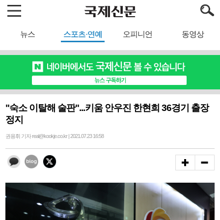
뉴스
스포츠·연예
오피니언
동영상
"숙소 이탈해 술판"...키움 안우진 한현희 36경기 출장
정지
권용휘 기자 real@kookje.co.kr | 2021.07.23 16:58