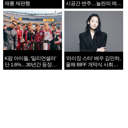
재룡 재판행
시공간 변주…놀란의 메시
지는 ‘전쟁 속죄’
K팝 아이돌, '밀리언셀러'
‘라이징 스타’ 배우 김민하,
단 1.6%…30년간 등장
올해 BIFF 개막식 사회자
1182개팀 전수조사
확정