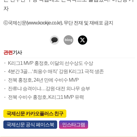
자
ⓒ국제신문(www.kookje.co.kr), 무단 전재 및 재배포 금지
관련
기사
K리그1 MVP 홍정호, 이달의 선수상도 수상
4분간 3골…‘최용수 매직’ 강원 K리그1 극적 생존
전북 홍정호, 24년 만에 수비수 MVP
잔류냐 승격이냐…강원·대전 외나무 승부
전북 수비수 홍정호, K리그1 MVP 유력
국제신문 카카오플러스 친구
국제신문 공식 페이스북
인스타그램