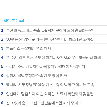
[많이 본 뉴스]
1
부산 초중교 폐교 속출…활용처 못찾아 도심 흉물화 우려
2
‘30분 등산’ 없인 못 가는 천마산전망대…최소 1년 고생길
3
홈플러스 주요매장 영업 재개
4
“진주시 일부 부서 원도심 이전…사천시와 우주항공산업 협력”
5
소나기 소식 반갑지만…찜통더위·열대야 안 꺾인다
6
창원시 불법주정차 단속 계도 중심 전환
7
엘시티 ‘사무장병원’ 일당 기소…명의 빌려준 의사는 구속
8
인신매매 탈출하다 다친 외국인, 치료비 폭탄까지 맞을뻔
9
신고 없이 홍보·모집…민간임대조합 피해 주의보