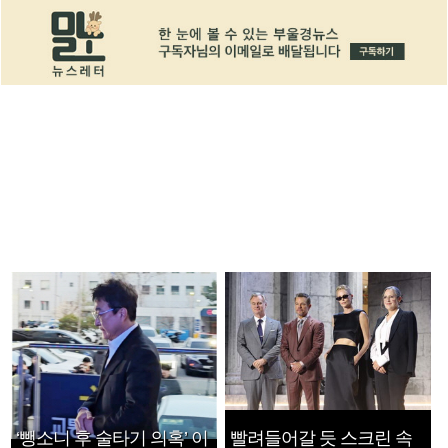
‘뺑소니 후 술타기 의혹’ 이
빨려들어갈 듯 스크린 속