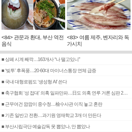
<84> 관문과 환대, 부산 역전
<83> 여름 제주, 벤자리와 독
음식
가시치
■ 상폐 시계 째깍…163개사 “나 떨고있니”
■ ‘빚투’ 후폭풍…20·60대 마이너스통장 연체 급증
■ 국내 대형로펌도 ‘생성형 AI’ 쓴다
■ 축구협회 ‘성 접대’ 의혹 일파만파…日도 의혹 연루 거론 심판 2명 조사
■ 근무여건 깜깜이 중수청…檢수사관 이직 놓고 혼란
■ 기존 일반고 전환…과기원 영재학교 3개 더 만든다
■ 부산시립극단 예술감독 못 뽑았나, 안 뽑았나