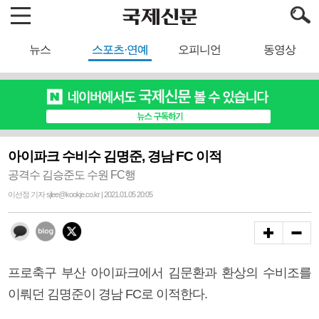
뉴스
스포츠·연예
오피니언
동영상
아이파크 수비수 김명준, 경남 FC 이적
공격수 김승준도 수원 FC행
이선정 기자 sjlee@kookje.co.kr | 2021.01.05 20:05
프로축구 부산 아이파크에서 김문환과 환상의 수비조를
이뤄던 김명준이 경남 FC로 이적한다.