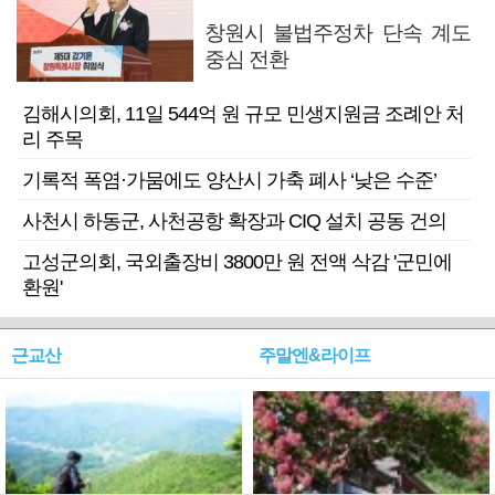
창원시 불법주정차 단속 계도
중심 전환
김해시의회, 11일 544억 원 규모 민생지원금 조례안 처
리 주목
기록적 폭염·가뭄에도 양산시 가축 폐사 ‘낮은 수준’
사천시 하동군, 사천공항 확장과 CIQ 설치 공동 건의
고성군의회, 국외출장비 3800만 원 전액 삭감 '군민에
환원'
근교산
주말엔&라이프