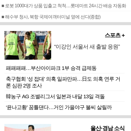
■ 로봇 1000대가 상품 입출고 척척…롯데마트 24시간 배송 자동화
■ 해수부 청사, 북항 국제여객터미널 옆에 선다(종합)
스포츠 +
“이강인 서울서 새 출발 응원”
패패패패…부산아이파크 1부 승격 급제동
축구협회 ‘성 접대’ 의혹 일파만파…日도 의혹 연루 거
론 심판 2명 조사
韓농구 AG 조별리그서 일본과 내달 13일 격돌
‘윤나고황’ 꿈틀댄다…거인 가을야구 불씨 살릴까
울산·경남 소식