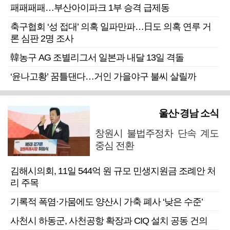
패패패패…부산아이파크 1부 승격 급제동
축구협회 ‘성 접대’ 의혹 일파만파…日도 의혹 연루 거
론 심판 2명 조사
韓농구 AG 조별리그서 일본과 내달 13일 격돌
‘윤나고황’ 꿈틀댄다…거인 가을야구 불씨 살릴까
울산·경남 소식
창원시 불법주정차 단속 계도
중심 전환
김해시의회, 11일 544억 원 규모 민생지원금 조례안 처
리 주목
기록적 폭염·가뭄에도 양산시 가축 폐사 ‘낮은 수준’
사천시 하동군, 사천공항 확장과 CIQ 설치 공동 건의