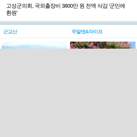
고성군의회, 국외출장비 3800만 원 전액 삭감 '군민에
환원'
근교산
주말엔&라이프
근교산&그너머…상주·문경
폭염보다 더 뜨거워라…100
청화산~시루봉
일을 붉게 불태울 ‘선비정신’
피었네
PC버전
엑스
페이스북
Copyright ⓒ 2015 All rights reserved by 국제신문