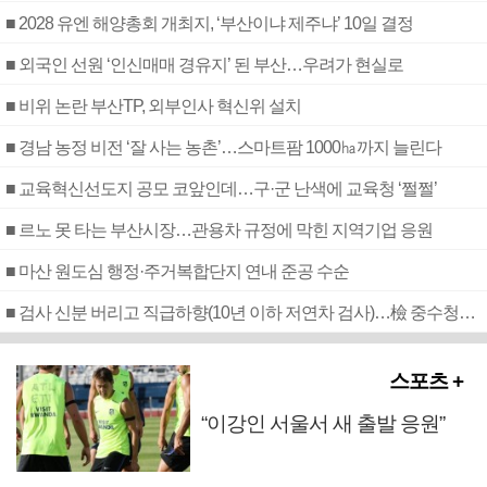
■ 2028 유엔 해양총회 개최지, ‘부산이냐 제주냐’ 10일 결정
■ 외국인 선원 ‘인신매매 경유지’ 된 부산…우려가 현실로
■ 비위 논란 부산TP, 외부인사 혁신위 설치
■ 경남 농정 비전 ‘잘 사는 농촌’…스마트팜 1000㏊까지 늘린다
■ 교육혁신선도지 공모 코앞인데…구·군 난색에 교육청 ‘쩔쩔’
■ 르노 못 타는 부산시장…관용차 규정에 막힌 지역기업 응원
■ 마산 원도심 행정·주거복합단지 연내 준공 수순
■ 검사 신분 버리고 직급하향(10년 이하 저연차 검사)…檢 중수청행 기피
스포츠 +
“이강인 서울서 새 출발 응원”