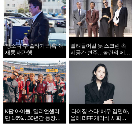
‘뺑소니 후 술타기 의혹’ 이
빨려들어갈 듯 스크린 속
재룡 재판행
시공간 변주…놀란의 메시
지는 ‘전쟁 속죄’
K팝 아이돌, '밀리언셀러'
‘라이징 스타’ 배우 김민하,
단 1.6%…30년간 등장
올해 BIFF 개막식 사회자
1182개팀 전수조사
확정