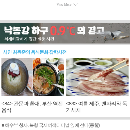
시인 최원준의 음식문화 잡학사전
<84> 관문과 환대, 부산 역전
<83> 여름 제주, 벤자리와 독
음식
가시치
■ 해수부 청사, 북항 국제여객터미널 옆에 선다(종합)