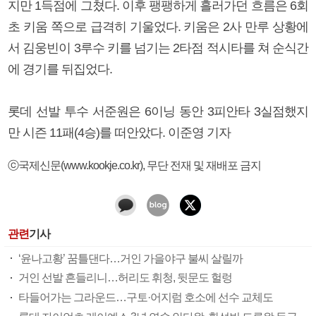
지만 1득점에 그쳤다. 이후 팽팽하게 흘러가던 흐름은 6회
초 키움 쪽으로 급격히 기울었다. 키움은 2사 만루 상황에
서 김웅빈이 3루수 키를 넘기는 2타점 적시타를 쳐 순식간
에 경기를 뒤집었다.
롯데 선발 투수 서준원은 6이닝 동안 3피안타 3실점했지
만 시즌 11패(4승)를 떠안았다. 이준영 기자
ⓒ국제신문(www.kookje.co.kr), 무단 전재 및 재배포 금지
관련
기사
‘윤나고황’ 꿈틀댄다…거인 가을야구 불씨 살릴까
거인 선발 흔들리니…허리도 휘청, 뒷문도 헐렁
타들어가는 그라운드…구토·어지럼 호소에 선수 교체도