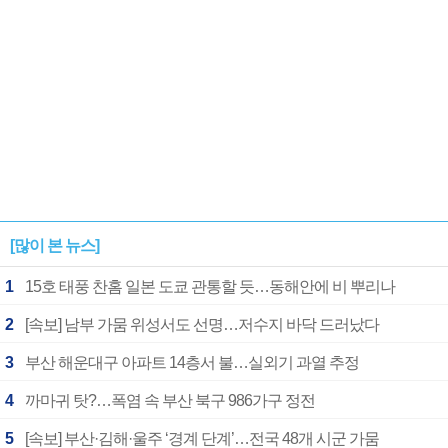
[많이 본 뉴스]
1
15호 태풍 찬홈 일본 도쿄 관통할 듯…동해안에 비 뿌리나
2
[속보] 남부 가뭄 위성서도 선명…저수지 바닥 드러났다
3
부산 해운대구 아파트 14층서 불…실외기 과열 추정
4
까마귀 탓?…폭염 속 부산 북구 986가구 정전
5
[속보] 부산·김해·울주 ‘경계 단계’…전국 48개 시군 가뭄