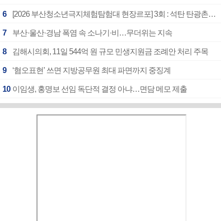
6
[2026 부산청소년극지체험탐험대 현장르포] 3회 : 석탄 탄광촌에서 북극 연구의 중심지로
7
부산·울산·경남 폭염 속 소나기·비…무더위는 지속
8
김해시의회, 11일 544억 원 규모 민생지원금 조례안 처리 주목
9
‘혐오표현’ 쓰면 지방공무원 최대 파면까지 중징계
10
이임생, 홍명보 선임 독단적 결정 아냐…면담 메모 제출