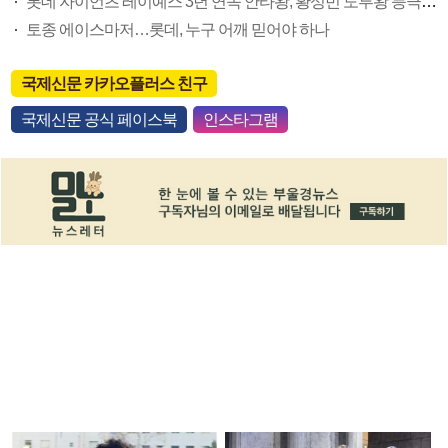
롯데 자이언츠 레이예스 3년 연속 안타왕, 황성빈 도루왕 등극할까
토종 에이스마저…롯데, 누구 어깨 믿어야 하나
국제신문 카카오플러스 친구
국제신문 공식 페이스북
인스타그램