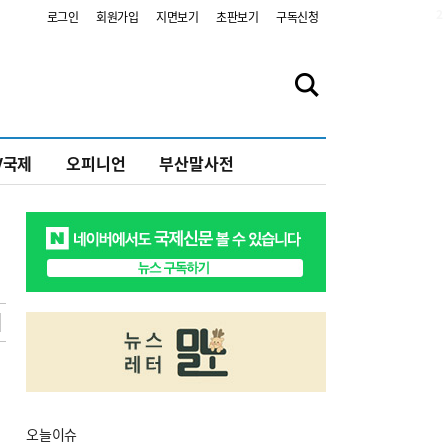
2
로그인
회원가입
지면보기
초판보기
구독신청
V국제
오피니언
부산말사전
오늘
이슈