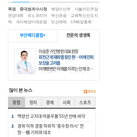
폭염
중대범죄수사청
해양수산부
더불어민주당
전당대회
르노코리아
부산관광
교육혁신선도지
역
극지해양미래포럼
인신매매
UN해양총회
부산메디클럽+
전문의 생생톡
이승준 거인병원 대표원장
회전근개 재파열 잦은 편…어깨 진피
보강술 고려를
어깨병변은 어깨를 이루는 인체 조직
에 발생하는 손상을 말한다. 여기에
는 오십견과 회전근개 증후군, 어깨
의 석회성 힘줄염 등이 있다. 국민건
많이 본 뉴스
강보험에 의하면 어깨병변
종합
정치
경제
사회
스포츠
1
백양산 고지대 마을우물 55년 만에 바닥
2
경위 이하 경찰 하위직 ‘중수청 러시’ 전
망…檢 기피와 대조