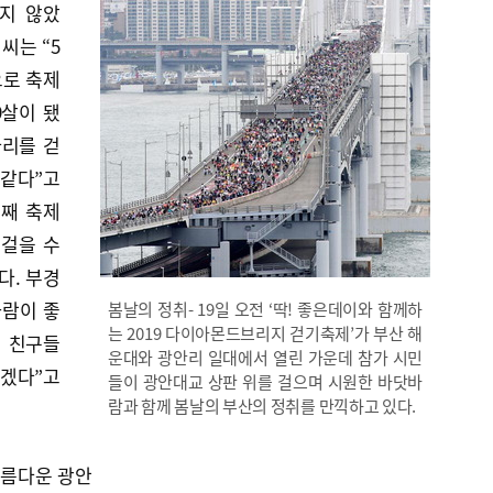
들지 않았
 씨는 “5
으로 축제
9살이 됐
다리를 걷
 같다”고
번째 축제
 걸을 수
다. 부경
사람이 좋
봄날의 정취- 19일 오전 ‘딱! 좋은데이와 함께하
는 2019 다이아몬드브리지 걷기축제’가 부산 해
의 친구들
운대와 광안리 일대에서 열린 가운데 참가 시민
리겠다”고
들이 광안대교 상판 위를 걸으며 시원한 바닷바
람과 함께 봄날의 부산의 정취를 만끽하고 있다.
아름다운 광안