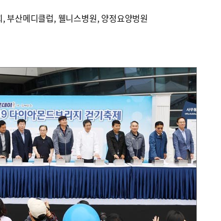
회, 부산메디클럽, 웰니스병원, 양정요양벙원