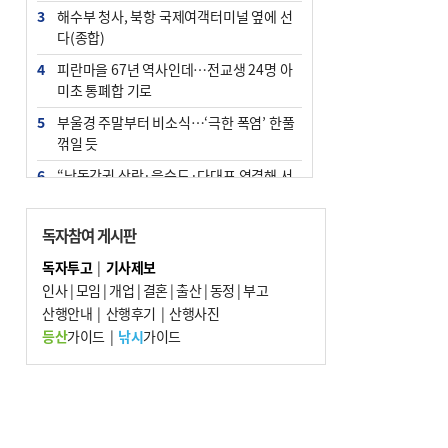
3
해수부 청사, 북항 국제여객터미널 옆에 선
다(종합)
4
피란마을 67년 역사인데…전교생 24명 아
미초 통폐합 기로
5
부울경 주말부터 비소식…‘극한 폭염’ 한풀
꺾일 듯
6
“낙동강권 삼락·을숙도·다대포 연결해 서
부산 관광 키우자”
7
오늘의 날씨- 2026년 8월 7일
독자참여 게시판
8
[사설] 해수부 신청사 북항으로 확정, 해양
독자투고
|
기사제보
수도 도약의 전환점
인사
|
모임
|
개업
|
결혼
|
출산
|
동정
|
부고
9
산행안내
외국인 선원 ‘인신매매 경유지’ 된 부산…
|
산행후기
|
산행사진
우려가 현실로
등산
가이드
|
낚시
가이드
10
르노 못 타는 부산시장…관용차 규정에 막
힌 지역기업 응원