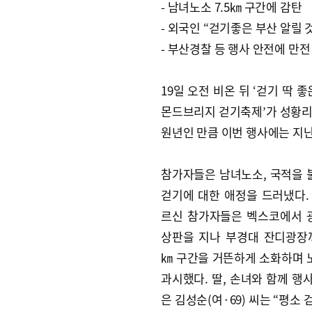
- 남녀노소 7.5㎞ 구간에 감탄
- 외국인 “걷기좋은 부산 알릴 
- 부산경찰 등 행사 안전에 만전
19일 오전 비온 뒤 ‘걷기 딱 
몬드브리지 걷기축제’가 성황리에
원년인 만큼 이번 행사에는 지난해
참가자들은 남녀노소, 국적을
걷기에 대한 애정을 드러냈다.
르신 참가자들은 벡스코에서 
상판을 지나 부경대 잔디광장까
㎞ 구간을 거뜬하게 소화하며
과시했다. 딸, 손녀와 함께 행
은 김성순(여·69) 씨는 “평소 