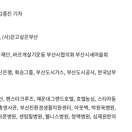
김종진 기자
, (사)걷고싶은부산
산문화재단, 바르게살기운동 부산시협의회 부산시새마을회
K부산은행, 화승그룹, 부산도시가스, 부산도시공사, 한국남부
에어부산, 팬스타크루즈, 해운대그랜드호텔, 호텔농심, 스타자동
 대만총영사관, 부산친환경생활지원센터, 아웃백, 박원욱병원,
바른병원, 센텀힐병원, 웰니스병원, 청맥병원, 심재원한의