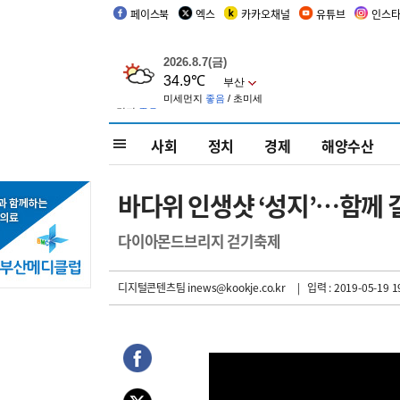
페이스북
엑스
카카오채널
유튜브
인스
사회
정치
경제
해양수산
바다위 인생샷 ‘성지’…함께 걸
다이아몬드브리지 걷기축제
디지털콘텐츠팀 inews@kookje.co.kr
| 입력 : 2019-05-19 1