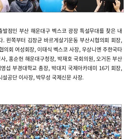
출발점인 부산 해운대구 벡스코 광장 특설무대를 찾은 내
다. 왼쪽부터 김창균 바르게살기운동 부산시협의회 회장,
의회 여성회장, 이태식 벡스코 사장, 우상니엔 주한국타
사, 홍순헌 해운대구청장, 박재호 국회의원, 오거돈 부산
김영섭 부경대학교 총장, 박대지 국제아카데미 16기 회장,
시설공단 이사장, 박무성 국제신문 사장.