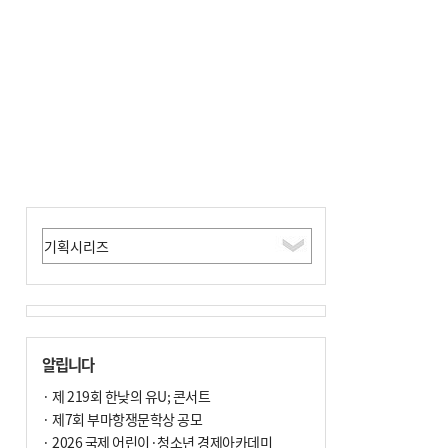
알립니다
· 제 219회 한낮의 유U; 콘서트
· 제7회 부마항쟁문학상 공모
· 2026 국제 어린이·청소년 경제아카데미