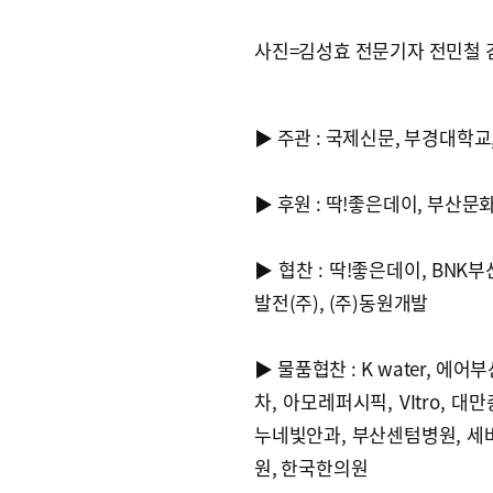
사진=김성효 전문기자 전민철 
▶ 주관 : 국제신문, 부경대학교
▶ 후원 : 딱!좋은데이, 부
▶ 협찬 : 딱!좋은데이, BN
발전(주), (주)동원개발
▶ 물품협찬 : K water, 
차, 아모레퍼시픽, VItro,
누네빛안과, 부산센텀병원, 세
원, 한국한의원