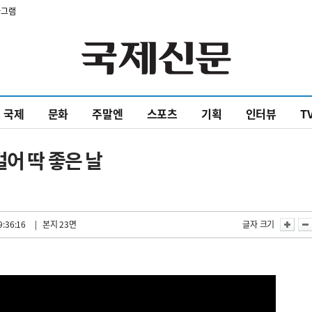
타그램
국제
문화
주말엔
스포츠
기획
인터뷰
T
어 딱 좋은 날
9:36:16
| 본지 23면
글자 크기