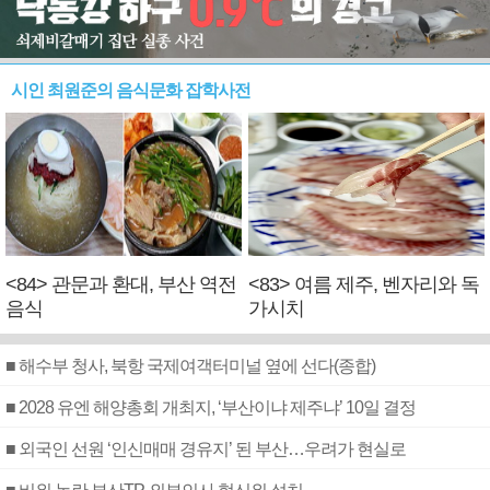
시인 최원준의 음식문화 잡학사전
<84> 관문과 환대, 부산 역전
<83> 여름 제주, 벤자리와 독
음식
가시치
■ 해수부 청사, 북항 국제여객터미널 옆에 선다(종합)
■ 2028 유엔 해양총회 개최지, ‘부산이냐 제주냐’ 10일 결정
■ 외국인 선원 ‘인신매매 경유지’ 된 부산…우려가 현실로