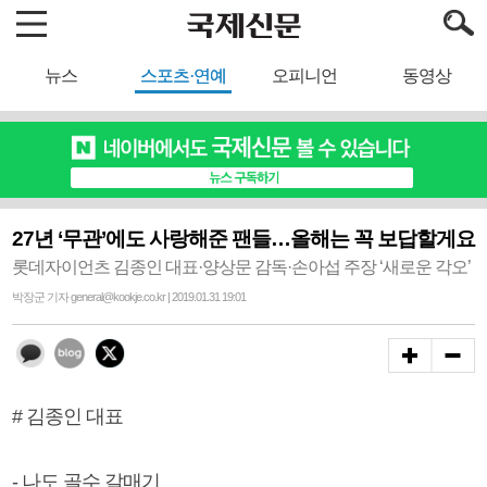
뉴스
스포츠·연예
오피니언
동영상
27년 ‘무관’에도 사랑해준 팬들…올해는 꼭 보답할게요
롯데자이언츠 김종인 대표·양상문 감독·손아섭 주장 ‘새로운 각오’
박장군 기자 general@kookje.co.kr | 2019.01.31 19:01
# 김종인 대표
- 나도 골수 갈매기