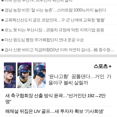
■ 비위 논란 부산TP, 외부인사 혁신위 설치
■ 경남 농정 비전 ‘잘 사는 농촌’…스마트팜 1000㏊까지 늘린다
■ 교육혁신선도지 공모 코앞인데…구·군 난색에 교육청 ‘쩔쩔’
■ 르노 못 타는 부산시장…관용차 규정에 막힌 지역기업 응원
■ 마산 원도심 행정·주거복합단지 연내 준공 수순
■ 검사 신분 버리고 직급하향(10년 이하 저연차 검사)…檢 중수청행 기피
스포츠 +
‘윤나고황’ 꿈틀댄다…거인 가
을야구 불씨 살릴까
새 축구협회장 선출 방식 윤곽…“선거인단 192→2만
명”
해체설 뒤집은 LIV 골프…새 투자자 확보 ‘기사회생’