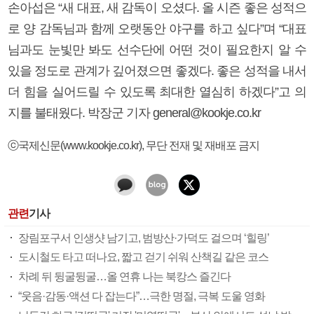
손아섭은 “새 대표, 새 감독이 오셨다. 올 시즌 좋은 성적으
로 양 감독님과 함께 오랫동안 야구를 하고 싶다”며 “대표
님과도 눈빛만 봐도 선수단에 어떤 것이 필요한지 알 수
있을 정도로 관계가 깊어졌으면 좋겠다. 좋은 성적을 내서
더 힘을 실어드릴 수 있도록 최대한 열심히 하겠다”고 의
지를 불태웠다. 박장군 기자 general@kookje.co.kr
ⓒ국제신문(www.kookje.co.kr), 무단 전재 및 재배포 금지
관련
기사
장림포구서 인생샷 남기고, 범방산·가덕도 걸으며 ‘힐링’
도시철도 타고 떠나요, 짧고 걷기 쉬워 산책길 같은 코스
차례 뒤 뒹굴뒹굴…올 연휴 나는 북캉스 즐긴다
“웃음·감동·액션 다 잡는다”…극한 명절, 극복 도울 영화