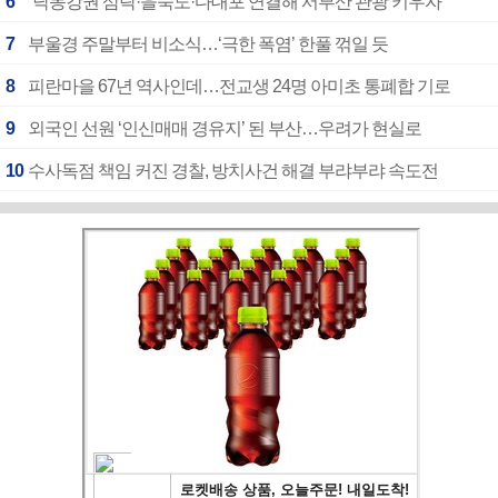
6
“낙동강권 삼락·을숙도·다대포 연결해 서부산 관광 키우자”
7
부울경 주말부터 비소식…‘극한 폭염’ 한풀 꺾일 듯
8
피란마을 67년 역사인데…전교생 24명 아미초 통폐합 기로
9
외국인 선원 ‘인신매매 경유지’ 된 부산…우려가 현실로
10
수사독점 책임 커진 경찰, 방치사건 해결 부랴부랴 속도전