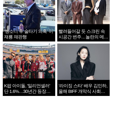
‘뺑소니 후 술타기 의혹’ 이
빨려들어갈 듯 스크린 속
재룡 재판행
시공간 변주…놀란의 메시
지는 ‘전쟁 속죄’
K팝 아이돌, '밀리언셀러'
‘라이징 스타’ 배우 김민하,
단 1.6%…30년간 등장
올해 BIFF 개막식 사회자
1182개팀 전수조사
확정