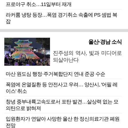
프로야구 취소…11일부터 재개
라커룸 냉탕 등장…폭염 경기취소 속출에 PS 셈법 복
잡
울산·경남 소식
진주성의 역사, 빛과 미디어로
되살아난다
마산 원도심 행정·주거복합단지 연내 준공 수순
폭염에 온열질환 등 안전사고 우려… 양산시, '어필 레
이스' 취소
창녕 중부내륙고속도로서 포탄 발견…살상력 없는 모
의탄으로 밝혀져
입원환자가 연달아 사망한 울산 한 정신의료기관 폐원
전망