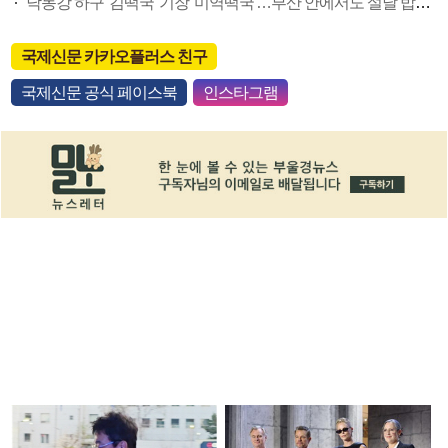
낙동강 하구 '김떡국' 기장 '미역떡국'…부산 안에서도 설날 밥상 다 달라요
국제신문 카카오플러스 친구
국제신문 공식 페이스북
인스타그램