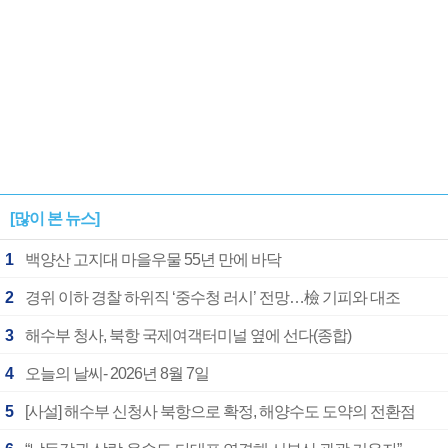
[많이 본 뉴스]
1
백양산 고지대 마을우물 55년 만에 바닥
2
경위 이하 경찰 하위직 ‘중수청 러시’ 전망…檢 기피와 대조
3
해수부 청사, 북항 국제여객터미널 옆에 선다(종합)
4
오늘의 날씨- 2026년 8월 7일
5
[사설] 해수부 신청사 북항으로 확정, 해양수도 도약의 전환점