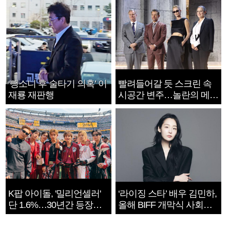
‘뺑소니 후 술타기 의혹’ 이
빨려들어갈 듯 스크린 속
재룡 재판행
시공간 변주…놀란의 메시
지는 ‘전쟁 속죄’
K팝 아이돌, '밀리언셀러'
‘라이징 스타’ 배우 김민하,
단 1.6%…30년간 등장
올해 BIFF 개막식 사회자
1182개팀 전수조사
확정