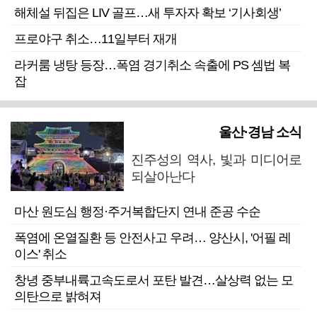
해체설 뒤집은 LIV 골프…새 투자자 확보 ‘기사회생’
프로야구 취소…11일부터 재개
라커룸 냉탕 등장…폭염 경기취소 속출에 PS 셈법 복
잡
울산·경남 소식
진주성의 역사, 빛과 미디어로
되살아난다
마산 원도심 행정·주거복합단지 연내 준공 수순
폭염에 온열질환 등 안전사고 우려… 양산시, '어필 레
이스' 취소
창녕 중부내륙고속도로서 포탄 발견…살상력 없는 모
의탄으로 밝혀져