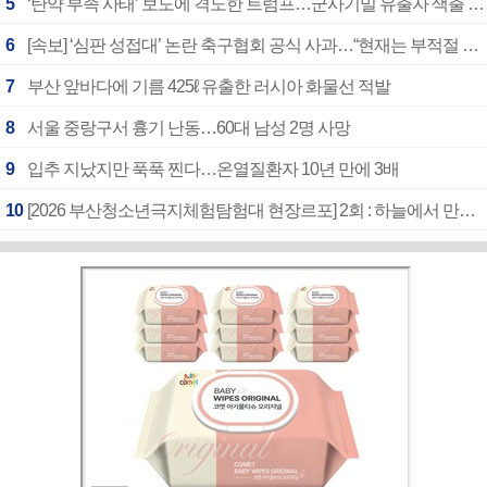
5
‘탄약 부족 사태’ 보도에 격노한 트럼프…군사기밀 유출자 색출 지시
6
[속보] ‘심판 성접대’ 논란 축구협회 공식 사과…“현재는 부적절 행위 없어”
7
부산 앞바다에 기름 425ℓ 유출한 러시아 화물선 적발
8
서울 중랑구서 흉기 난동…60대 남성 2명 사망
9
입추 지났지만 푹푹 찐다…온열질환자 10년 만에 3배
10
[2026 부산청소년극지체험탐험대 현장르포] 2회 : 하늘에서 만난 얼음의 나라