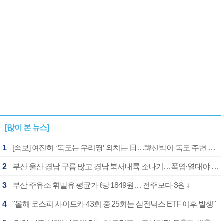
[많이 본 뉴스]
1
[속보] 여전히 ‘독도는 우리땅’ 외치는 日…韓선박이 독도 주변 해양조사 활동하자 반발
2
부산 울산 경남 구름 많고 경남 북서내륙 소나기…폭염·열대야 계속
3
부산 주유소 휘발유 평균가 ℓ당 1849원… 전주보다 3원 ↓
4
"올해 코스피 사이드카 43회 중 25회는 삼전닉스 ETF 이후 발생"