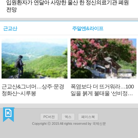
입원환자가 연달아 사망한 울산 한 정신의료기관 폐원
전망
근교산
주말엔&라이프
근교산&그너머…상주·문경
폭염보다 더 뜨거워라…100
청화산~시루봉
일을 붉게 불태울 ‘선비정신’
피었네
PC버전
엑스
페이스북
Copyright ⓒ 2015 All rights reserved by 국제신문