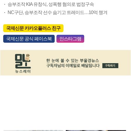
승부조작 KIA 유창식, 성폭행 혐의로 법정구속
NC구단, 승부조작 선수 숨기고 트레이드…10억 챙겨
국제신문 카카오플러스 친구
국제신문 공식 페이스북
인스타그램