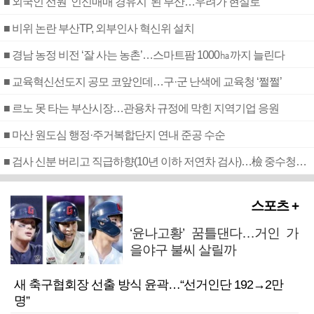
■ 외국인 선원 ‘인신매매 경유지’ 된 부산…우려가 현실로
■ 비위 논란 부산TP, 외부인사 혁신위 설치
■ 경남 농정 비전 ‘잘 사는 농촌’…스마트팜 1000㏊까지 늘린다
■ 교육혁신선도지 공모 코앞인데…구·군 난색에 교육청 ‘쩔쩔’
■ 르노 못 타는 부산시장…관용차 규정에 막힌 지역기업 응원
■ 마산 원도심 행정·주거복합단지 연내 준공 수순
■ 검사 신분 버리고 직급하향(10년 이하 저연차 검사)…檢 중수청행 기피
스포츠 +
‘윤나고황’ 꿈틀댄다…거인 가
을야구 불씨 살릴까
새 축구협회장 선출 방식 윤곽…“선거인단 192→2만
명”