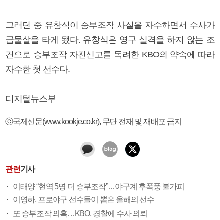
그러던 중 유창식이 승부조작 사실을 자수하면서 수사가
급물살을 타게 됐다. 유창식은 영구 실격을 하지 않는 조
건으로 승부조작 자진신고를 독려한 KBO의 약속에 따라
자수한 첫 선수다.
디지털뉴스부
ⓒ국제신문(www.kookje.co.kr), 무단 전재 및 재배포 금지
관련
기사
이태양 “현역 5명 더 승부조작”…야구계 후폭풍 불가피
이영하, 프로야구 선수들이 뽑은 올해의 선수
또 승부조작 의혹…KBO, 경찰에 수사 의뢰