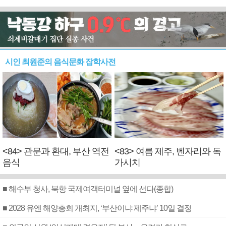
시인 최원준의 음식문화 잡학사전
<84> 관문과 환대, 부산 역전
<83> 여름 제주, 벤자리와 독
음식
가시치
■ 해수부 청사, 북항 국제여객터미널 옆에 선다(종합)
■ 2028 유엔 해양총회 개최지, ‘부산이냐 제주냐’ 10일 결정