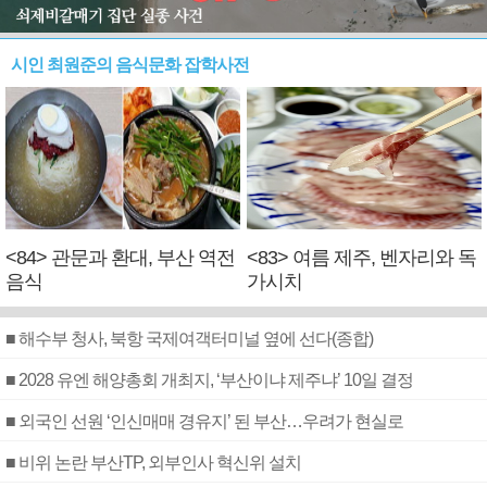
시인 최원준의 음식문화 잡학사전
<84> 관문과 환대, 부산 역전
<83> 여름 제주, 벤자리와 독
음식
가시치
■ 해수부 청사, 북항 국제여객터미널 옆에 선다(종합)
■ 2028 유엔 해양총회 개최지, ‘부산이냐 제주냐’ 10일 결정
■ 외국인 선원 ‘인신매매 경유지’ 된 부산…우려가 현실로
■ 비위 논란 부산TP, 외부인사 혁신위 설치