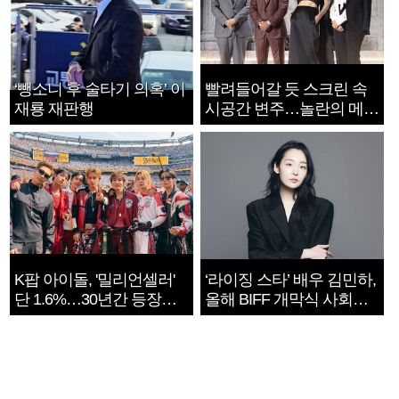
‘뺑소니 후 술타기 의혹’ 이
빨려들어갈 듯 스크린 속
재룡 재판행
시공간 변주…놀란의 메시
지는 ‘전쟁 속죄’
K팝 아이돌, '밀리언셀러'
‘라이징 스타’ 배우 김민하,
단 1.6%…30년간 등장
올해 BIFF 개막식 사회자
1182개팀 전수조사
확정