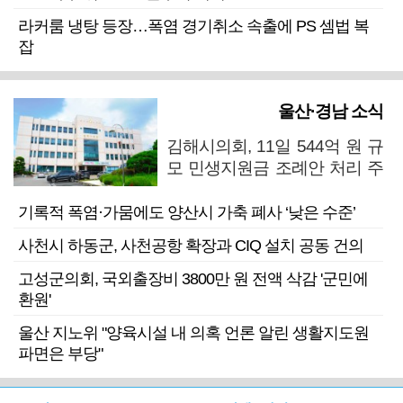
라커룸 냉탕 등장…폭염 경기취소 속출에 PS 셈법 복
잡
울산·경남 소식
김해시의회, 11일 544억 원 규
모 민생지원금 조례안 처리 주
목
기록적 폭염·가뭄에도 양산시 가축 폐사 ‘낮은 수준’
사천시 하동군, 사천공항 확장과 CIQ 설치 공동 건의
고성군의회, 국외출장비 3800만 원 전액 삭감 '군민에
환원'
울산 지노위 "양육시설 내 의혹 언론 알린 생활지도원
파면은 부당"