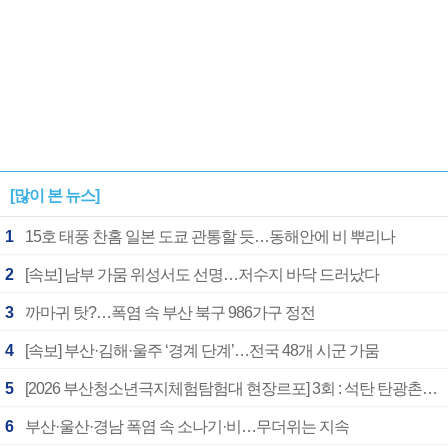
[많이 본 뉴스]
1
15호 태풍 찬홈 일본 도쿄 관통할 듯…동해안에 비 뿌리나
2
[속보] 남부 가뭄 위성서도 선명…저수지 바닥 드러났다
3
까마귀 탓?…폭염 속 부산 북구 986가구 정전
4
[속보] 부산·김해·울주 ‘경계 단계’…전국 48개 시군 가뭄
5
[2026 부산청소년극지체험탐험대 현장르포] 3회 : 석탄 탄광촌에서 북극 연구의 중심지로
6
부산·울산·경남 폭염 속 소나기·비…무더위는 지속