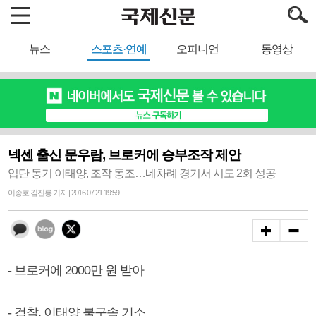
뉴스
스포츠·연예
오피니언
동영상
넥센 출신 문우람, 브로커에 승부조작 제안
입단 동기 이태양, 조작 동조…네차례 경기서 시도 2회 성공
이종호 김진룡 기자 | 2016.07.21 19:59
- 브로커에 2000만 원 받아
- 검찰, 이태양 불구속 기소