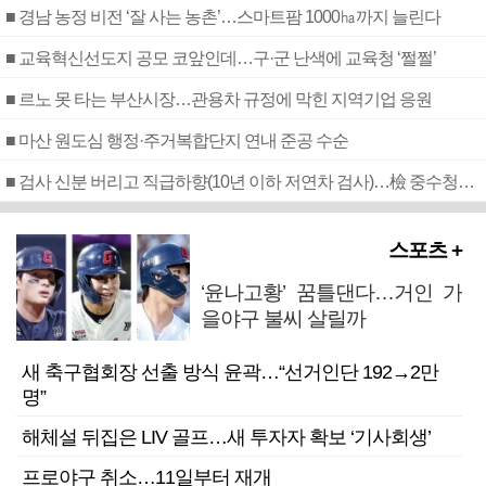
■ 경남 농정 비전 ‘잘 사는 농촌’…스마트팜 1000㏊까지 늘린다
■ 교육혁신선도지 공모 코앞인데…구·군 난색에 교육청 ‘쩔쩔’
■ 르노 못 타는 부산시장…관용차 규정에 막힌 지역기업 응원
■ 마산 원도심 행정·주거복합단지 연내 준공 수순
■ 검사 신분 버리고 직급하향(10년 이하 저연차 검사)…檢 중수청행 기피
스포츠 +
‘윤나고황’ 꿈틀댄다…거인 가
을야구 불씨 살릴까
새 축구협회장 선출 방식 윤곽…“선거인단 192→2만
명”
해체설 뒤집은 LIV 골프…새 투자자 확보 ‘기사회생’
프로야구 취소…11일부터 재개