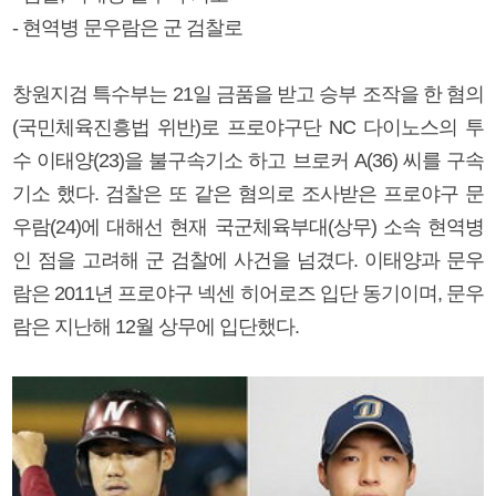
- 현역병 문우람은 군 검찰로
창원지검 특수부는 21일 금품을 받고 승부 조작을 한 혐의
(국민체육진흥법 위반)로 프로야구단 NC 다이노스의 투
수 이태양(23)을 불구속기소 하고 브로커 A(36) 씨를 구속
기소 했다. 검찰은 또 같은 혐의로 조사받은 프로야구 문
우람(24)에 대해선 현재 국군체육부대(상무) 소속 현역병
인 점을 고려해 군 검찰에 사건을 넘겼다. 이태양과 문우
람은 2011년 프로야구 넥센 히어로즈 입단 동기이며, 문우
람은 지난해 12월 상무에 입단했다.