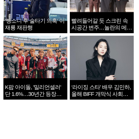
‘뺑소니 후 술타기 의혹’ 이
빨려들어갈 듯 스크린 속
재룡 재판행
시공간 변주…놀란의 메시
지는 ‘전쟁 속죄’
K팝 아이돌, '밀리언셀러'
‘라이징 스타’ 배우 김민하,
단 1.6%…30년간 등장
올해 BIFF 개막식 사회자
1182개팀 전수조사
확정