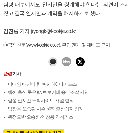
삼성 내부에서도 '안지만을 징계해야 한다'는 의견이 거세
졌고 결국 안지만과 계약을 해지하기로 했다.
김진룡 기자 jryongk@kookje.co.kr
ⓒ국제신문(www.kookje.co.kr), 무단 전재 및 재배포 금지
관련
기사
이태양 배신에 힘 빠진 NC 다이노스
넥센 출신 문우람, 브로커에 승부조작 제안
삼성 안지만 도박사이트 개설 혐의
임창용·오승환 시즌 50% 출장정지 징계
원정도박 오승환·임창용 약식기소