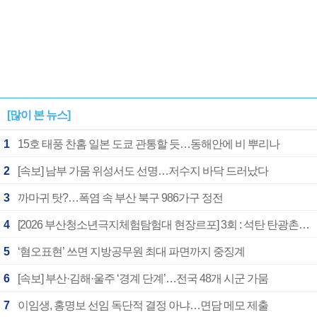
[많이 본 뉴스]
1
15호 태풍 찬홈 일본 도쿄 관통할 듯…동해안에 비 뿌리나
2
[속보] 남부 가뭄 위성서도 선명…저수지 바닥 드러났다
3
까마귀 탓?…폭염 속 부산 북구 986가구 정전
4
[2026 부산청소년극지체험탐험대 현장르포] 3회 : 석탄 탄광촌에서 북극 연구의 중심지로
5
‘혐오표현’ 쓰면 지방공무원 최대 파면까지 중징계
6
[속보] 부산·김해·울주 ‘경계 단계’…전국 48개 시군 가뭄
7
이임생, 홍명보 선임 독단적 결정 아냐…면담 메모 제출