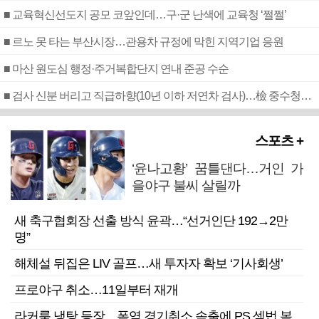
■ 교육혁신선도지 공모 코앞인데…구·군 난색에 교육청 ‘쩔쩔’
■ 르노 못 타는 부산시장…관용차 규정에 막힌 지역기업 응원
■ 마산 원도심 행정·주거복합단지 연내 준공 수순
■ 검사 신분 버리고 직급하향(10년 이하 저연차 검사)…檢 중수청행 기피
스포츠 +
‘윤나고황’ 꿈틀댄다…거인 가
을야구 불씨 살릴까
새 축구협회장 선출 방식 윤곽…“선거인단 192→2만
명”
해체설 뒤집은 LIV 골프…새 투자자 확보 ‘기사회생’
프로야구 취소…11일부터 재개
라커룸 냉탕 등장…폭염 경기취소 속출에 PS 셈법 복