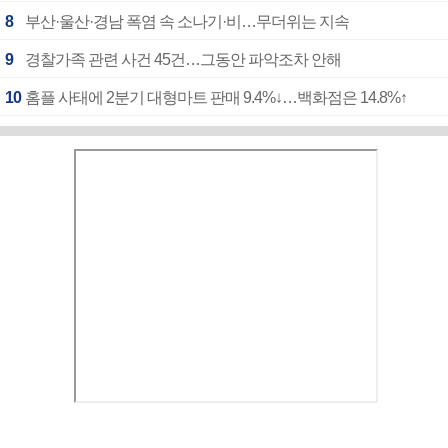
8
부산·울산·경남 폭염 속 소나기·비…무더위는 지속
9
경찰가족 관련 사건 45건…그동안 파악조차 안해
10
홈플 사태에 2분기 대형마트 판매 9.4%↓…백화점은 14.8%↑