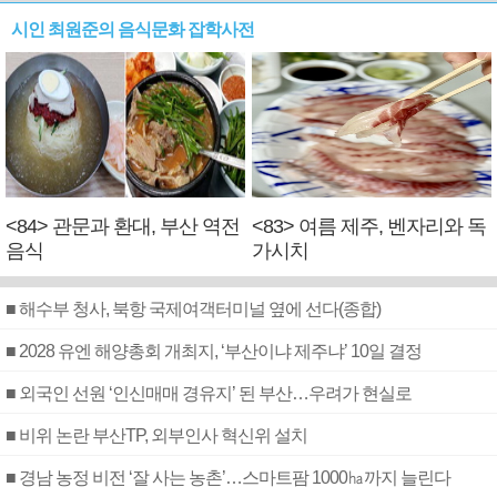
시인 최원준의 음식문화 잡학사전
<84> 관문과 환대, 부산 역전
<83> 여름 제주, 벤자리와 독
음식
가시치
■ 해수부 청사, 북항 국제여객터미널 옆에 선다(종합)
■ 2028 유엔 해양총회 개최지, ‘부산이냐 제주냐’ 10일 결정
■ 외국인 선원 ‘인신매매 경유지’ 된 부산…우려가 현실로
■ 비위 논란 부산TP, 외부인사 혁신위 설치
■ 경남 농정 비전 ‘잘 사는 농촌’…스마트팜 1000㏊까지 늘린다