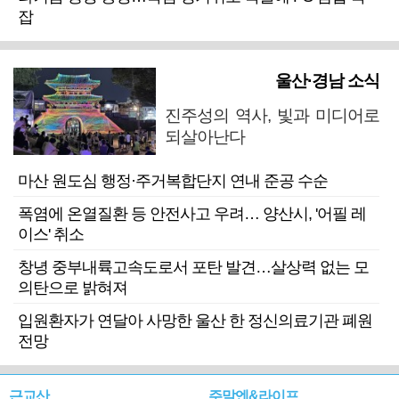
잡
울산·경남 소식
진주성의 역사, 빛과 미디어로
되살아난다
마산 원도심 행정·주거복합단지 연내 준공 수순
폭염에 온열질환 등 안전사고 우려… 양산시, '어필 레
이스' 취소
창녕 중부내륙고속도로서 포탄 발견…살상력 없는 모
의탄으로 밝혀져
입원환자가 연달아 사망한 울산 한 정신의료기관 폐원
전망
근교산
주말엔&라이프