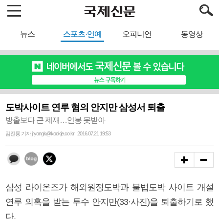
뉴스
스포츠·연예
오피니언
동영상
도박사이트 연루 혐의 안지만 삼성서 퇴출
방출보다 큰 제재…연봉 못받아
김진룡 기자 jryongk@kookje.co.kr | 2016.07.21 19:53
삼성 라이온즈가 해외원정도박과 불법도박 사이트 개설
연루 의혹을 받는 투수 안지만(33·사진)을 퇴출하기로 했
다.