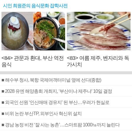
시인 최원준의 음식문화 잡학사전
<84> 관문과 환대, 부산 역전
<83> 여름 제주, 벤자리와 독
음식
가시치
■ 해수부 청사, 북항 국제여객터미널 옆에 선다(종합)
■ 2028 유엔 해양총회 개최지, ‘부산이냐 제주냐’ 10일 결정
■ 외국인 선원 ‘인신매매 경유지’ 된 부산…우려가 현실로
■ 비위 논란 부산TP, 외부인사 혁신위 설치
■ 경남 농정 비전 ‘잘 사는 농촌’…스마트팜 1000㏊까지 늘린다