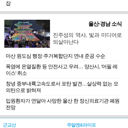
잡
울산·경남 소식
진주성의 역사, 빛과 미디어로
되살아난다
마산 원도심 행정·주거복합단지 연내 준공 수순
폭염에 온열질환 등 안전사고 우려… 양산시, '어필 레
이스' 취소
창녕 중부내륙고속도로서 포탄 발견…살상력 없는 모
의탄으로 밝혀져
입원환자가 연달아 사망한 울산 한 정신의료기관 폐원
전망
근교산
주말엔&라이프