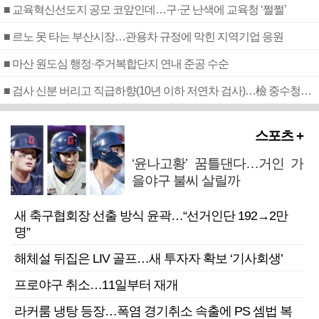
■ 교육혁신선도지 공모 코앞인데…구·군 난색에 교육청 ‘쩔쩔’
■ 르노 못 타는 부산시장…관용차 규정에 막힌 지역기업 응원
■ 마산 원도심 행정·주거복합단지 연내 준공 수순
■ 검사 신분 버리고 직급하향(10년 이하 저연차 검사)…檢 중수청행 기피
스포츠 +
‘윤나고황’ 꿈틀댄다…거인 가
을야구 불씨 살릴까
새 축구협회장 선출 방식 윤곽…“선거인단 192→2만
명”
해체설 뒤집은 LIV 골프…새 투자자 확보 ‘기사회생’
프로야구 취소…11일부터 재개
라커룸 냉탕 등장…폭염 경기취소 속출에 PS 셈법 복