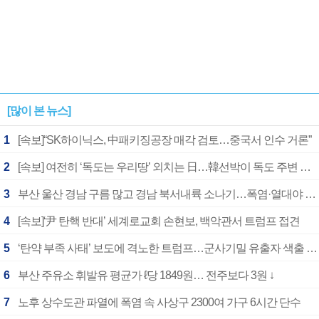
[많이 본 뉴스]
1
[속보]“SK하이닉스, 中패키징공장 매각 검토…중국서 인수 거론”
2
[속보] 여전히 ‘독도는 우리땅’ 외치는 日…韓선박이 독도 주변 해양조사 활동하자 반발
3
부산 울산 경남 구름 많고 경남 북서내륙 소나기…폭염·열대야 계속
4
[속보]‘尹 탄핵 반대’ 세계로교회 손현보, 백악관서 트럼프 접견
5
‘탄약 부족 사태’ 보도에 격노한 트럼프…군사기밀 유출자 색출 지시
6
부산 주유소 휘발유 평균가 ℓ당 1849원… 전주보다 3원 ↓
7
노후 상수도관 파열에 폭염 속 사상구 2300여 가구 6시간 단수