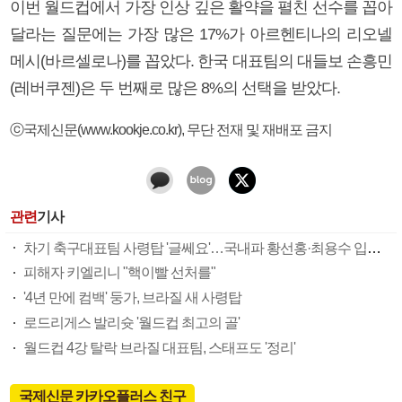
이번 월드컵에서 가장 인상 깊은 활약을 펼친 선수를 꼽아
달라는 질문에는 가장 많은 17%가 아르헨티나의 리오넬
메시(바르셀로나)를 꼽았다. 한국 대표팀의 대들보 손흥민
(레버쿠젠)은 두 번째로 많은 8%의 선택을 받았다.
ⓒ국제신문(www.kookje.co.kr), 무단 전재 및 재배포 금지
관련
기사
차기 축구대표팀 사령탑 '글쎄요'…국내파 황선홍·최용수 입장 유보
피해자 키엘리니 "핵이빨 선처를"
'4년 만에 컴백' 둥가, 브라질 새 사령탑
로드리게스 발리슛 '월드컵 최고의 골'
월드컵 4강 탈락 브라질 대표팀, 스태프도 '정리'
국제신문 카카오플러스 친구