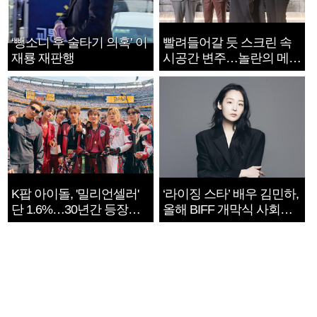
‘뺑소니 후 술타기 의혹’ 이
빨려들어갈 듯 스크린 속
재룡 재판행
시공간 변주…놀란의 메시
지는 ‘전쟁 속죄’
K팝 아이돌, '밀리언셀러'
‘라이징 스타’ 배우 김민하,
단 1.6%…30년간 등장
올해 BIFF 개막식 사회자
1182개팀 전수조사
확정