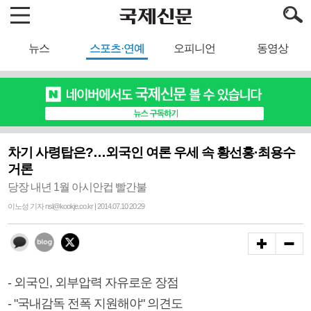
뉴스
스포츠·연예
오피니언
동영상
차기 사령탑은?…외국인 여론 우세 속 황선홍·최용수
거론
당장 내년 1월 아시안컵 빨간불
이노성 기자 nsl@kookje.co.kr | 2014.07.10 20:29
- 외국인, 외부압력 자유로운 장점
- "국내감독 전폭 지원해야" 의견도