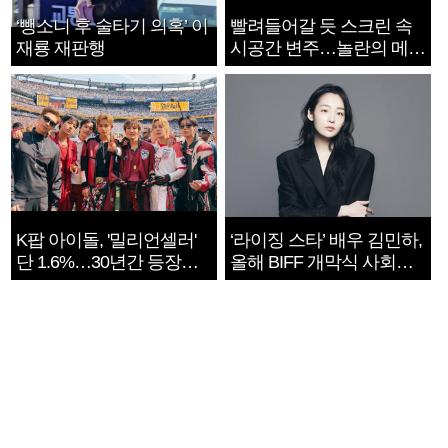
‘뺑소니 후 술타기 의혹’ 이
빨려들어갈 듯 스크린 속
재룡 재판행
시공간 변주…놀란의 메시
지는 ‘전쟁 속죄’
K팝 아이돌, '밀리언셀러'
‘라이징 스타’ 배우 김민하,
단 1.6%…30년간 등장
올해 BIFF 개막식 사회자
1182개팀 전수조사
확정