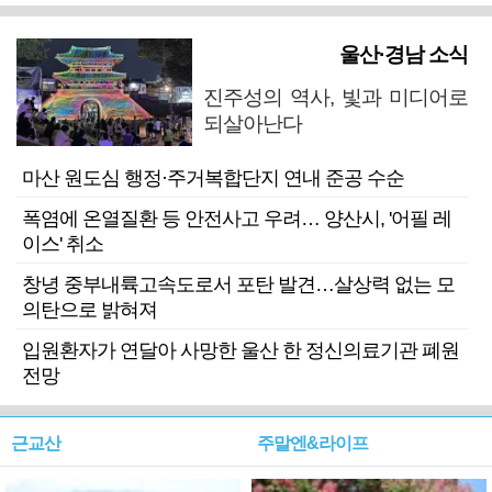
울산·경남 소식
진주성의 역사, 빛과 미디어로
되살아난다
마산 원도심 행정·주거복합단지 연내 준공 수순
폭염에 온열질환 등 안전사고 우려… 양산시, '어필 레
이스' 취소
창녕 중부내륙고속도로서 포탄 발견…살상력 없는 모
의탄으로 밝혀져
입원환자가 연달아 사망한 울산 한 정신의료기관 폐원
전망
근교산
주말엔&라이프