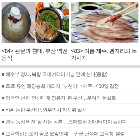
<84> 관문과 환대, 부산 역전
<83> 여름 제주, 벤자리와 독
음식
가시치
■ 해수부 청사, 북항 국제여객터미널 옆에 선다(종합)
■ 2028 유엔 해양총회 개최지, ‘부산이냐 제주냐’ 10일 결정
■ 외국인 선원 ‘인신매매 경유지’ 된 부산…우려가 현실로
■ 비위 논란 부산TP, 외부인사 혁신위 설치
■ 경남 농정 비전 ‘잘 사는 농촌’…스마트팜 1000㏊까지 늘린다
■ 교육혁신선도지 공모 코앞인데…구·군 난색에 교육청 ‘쩔쩔’