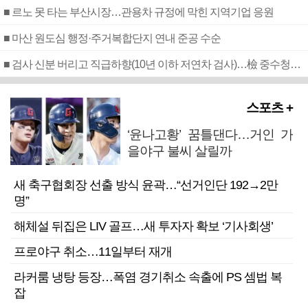
■ 르노 못 타는 부산시장…관용차 규정에 막힌 지역기업 응원
■ 마산 원도심 행정·주거복합단지 연내 준공 수순
■ 검사 신분 버리고 직급하향(10년 이하 저연차 검사)…檢 중수청행 기피
스포츠 +
‘윤나고황’ 꿈틀댄다…거인 가
을야구 불씨 살릴까
새 축구협회장 선출 방식 윤곽…“선거인단 192→2만
명”
해체설 뒤집은 LIV 골프…새 투자자 확보 ‘기사회생’
프로야구 취소…11일부터 재개
라커룸 냉탕 등장…폭염 경기취소 속출에 PS 셈법 복
잡