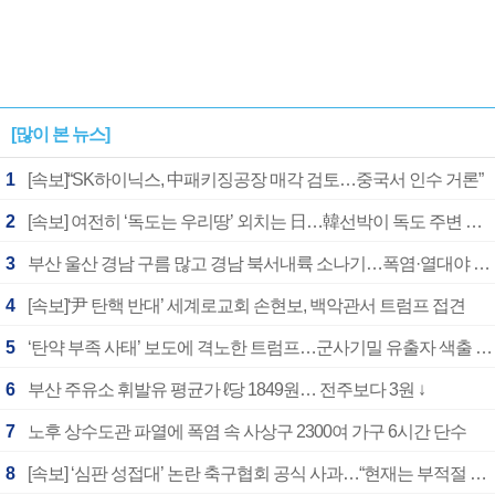
[많이 본 뉴스]
1
[속보]“SK하이닉스, 中패키징공장 매각 검토…중국서 인수 거론”
2
[속보] 여전히 ‘독도는 우리땅’ 외치는 日…韓선박이 독도 주변 해양조사 활동하자 반발
3
부산 울산 경남 구름 많고 경남 북서내륙 소나기…폭염·열대야 계속
4
[속보]‘尹 탄핵 반대’ 세계로교회 손현보, 백악관서 트럼프 접견
5
‘탄약 부족 사태’ 보도에 격노한 트럼프…군사기밀 유출자 색출 지시
6
부산 주유소 휘발유 평균가 ℓ당 1849원… 전주보다 3원 ↓
7
노후 상수도관 파열에 폭염 속 사상구 2300여 가구 6시간 단수
8
[속보] ‘심판 성접대’ 논란 축구협회 공식 사과…“현재는 부적절 행위 없어”