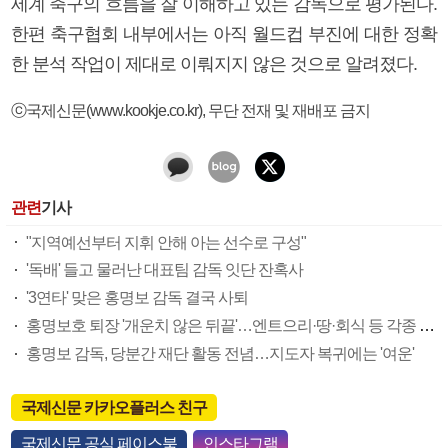
세계 축구의 흐름을 잘 이해하고 있는 감독으로 평가된다.
한편 축구협회 내부에서는 아직 월드컵 부진에 대한 정확
한 분석 작업이 제대로 이뤄지지 않은 것으로 알려졌다.
ⓒ국제신문(www.kookje.co.kr), 무단 전재 및 재배포 금지
관련
기사
"지역예선부터 지휘 안해 아는 선수로 구성"
'독배' 들고 물러난 대표팀 감독 잇단 잔혹사
'3연타' 맞은 홍명보 감독 결국 사퇴
홍명보호 퇴장 '개운치 않은 뒤끝'…엔트으리·땅·회식 등 각종 논란으로 얼룩져
홍명보 감독, 당분간 재단 활동 전념…지도자 복귀에는 '여운'
국제신문 카카오플러스 친구
국제신문 공식 페이스북
인스타그램