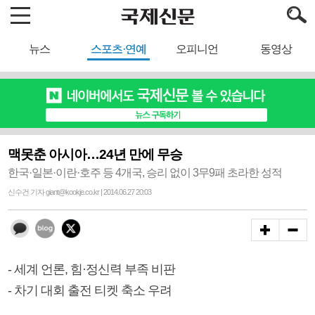
뉴스
스포츠·연예
오피니언
동영상
맥못춘 아시아…24년 만에 무승
한국·일본·이란·호주 등 4개국, 승리 없이 3무9패 초라한 성적
신수건 기자 giant@kookje.co.kr | 2014.06.27 20:03
- 세계 언론, 힘·정신력 부족 비판
- 차기 대회 출전 티켓 축소 우려