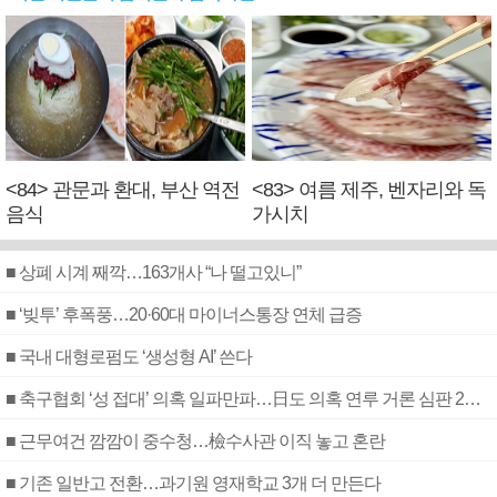
<84> 관문과 환대, 부산 역전
<83> 여름 제주, 벤자리와 독
음식
가시치
■ 상폐 시계 째깍…163개사 “나 떨고있니”
■ ‘빚투’ 후폭풍…20·60대 마이너스통장 연체 급증
■ 국내 대형로펌도 ‘생성형 AI’ 쓴다
■ 축구협회 ‘성 접대’ 의혹 일파만파…日도 의혹 연루 거론 심판 2명 조사
■ 근무여건 깜깜이 중수청…檢수사관 이직 놓고 혼란
■ 기존 일반고 전환…과기원 영재학교 3개 더 만든다