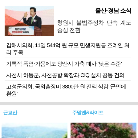
울산·경남 소식
창원시 불법주정차 단속 계도
중심 전환
김해시의회, 11일 544억 원 규모 민생지원금 조례안 처
리 주목
기록적 폭염·가뭄에도 양산시 가축 폐사 ‘낮은 수준’
사천시 하동군, 사천공항 확장과 CIQ 설치 공동 건의
고성군의회, 국외출장비 3800만 원 전액 삭감 '군민에
환원'
근교산
주말엔&라이프