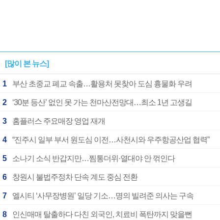
[많이 본 뉴스]
1
부산 초중교 폐교 속출…활용처 못찾아 도심 흉물화 우려
2
‘30분 등산’ 없인 못 가는 천마산전망대…최소 1년 고생길
3
홈플러스 주요매장 영업 재개
4
“진주시 일부 부서 원도심 이전…사천시와 우주항공산업 협력”
5
소나기 소식 반갑지만…찜통더위·열대야 안 꺾인다
6
창원시 불법주정차 단속 계도 중심 전환
7
엘시티 ‘사무장병원’ 일당 기소…명의 빌려준 의사는 구속
8
인신매매 탈출하다 다친 외국인, 치료비 폭탄까지 맞을뻔