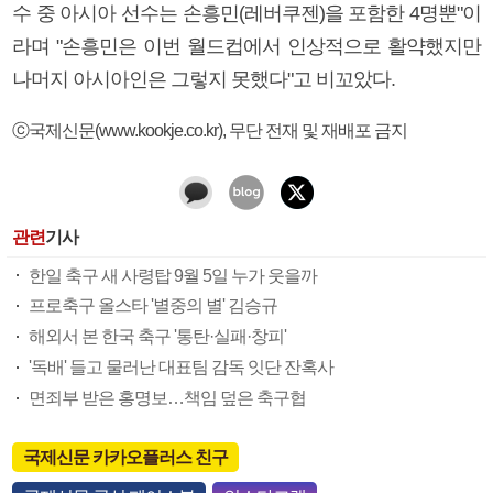
수 중 아시아 선수는 손흥민(레버쿠젠)을 포함한 4명뿐"이
라며 "손흥민은 이번 월드컵에서 인상적으로 활약했지만
나머지 아시아인은 그렇지 못했다"고 비꼬았다.
ⓒ국제신문(www.kookje.co.kr), 무단 전재 및 재배포 금지
관련
기사
한일 축구 새 사령탑 9월 5일 누가 웃을까
프로축구 올스타 '별중의 별' 김승규
해외서 본 한국 축구 '통탄·실패·창피'
'독배' 들고 물러난 대표팀 감독 잇단 잔혹사
면죄부 받은 홍명보…책임 덮은 축구협
국제신문 카카오플러스 친구