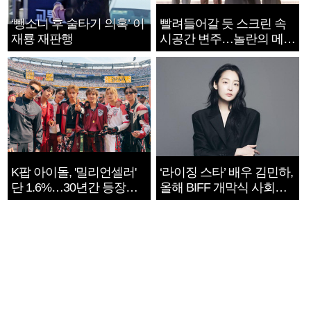
‘뺑소니 후 술타기 의혹’ 이
빨려들어갈 듯 스크린 속
재룡 재판행
시공간 변주…놀란의 메시
지는 ‘전쟁 속죄’
K팝 아이돌, '밀리언셀러'
‘라이징 스타’ 배우 김민하,
단 1.6%…30년간 등장
올해 BIFF 개막식 사회자
1182개팀 전수조사
확정