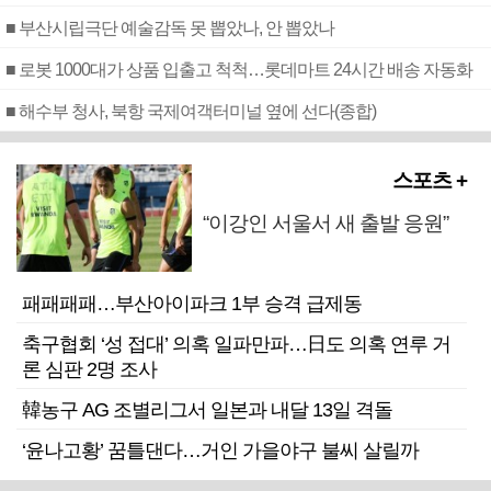
■ 부산시립극단 예술감독 못 뽑았나, 안 뽑았나
■ 로봇 1000대가 상품 입출고 척척…롯데마트 24시간 배송 자동화
■ 해수부 청사, 북항 국제여객터미널 옆에 선다(종합)
스포츠 +
“이강인 서울서 새 출발 응원”
패패패패…부산아이파크 1부 승격 급제동
축구협회 ‘성 접대’ 의혹 일파만파…日도 의혹 연루 거
론 심판 2명 조사
韓농구 AG 조별리그서 일본과 내달 13일 격돌
‘윤나고황’ 꿈틀댄다…거인 가을야구 불씨 살릴까