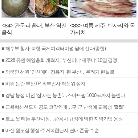
<84> 관문과 환대, 부산 역전
<83> 여름 제주, 벤자리와 독
음식
가시치
■ 해수부 청사, 북항 국제여객터미널 옆에 선다(종합)
■ 2028 유엔 해양총회 개최지, ‘부산이냐 제주냐’ 10일 결정
■ 외국인 선원 ‘인신매매 경유지’ 된 부산…우려가 현실로
■ 비위 논란 부산TP, 외부인사 혁신위 설치
■ 경남 농정 비전 ‘잘 사는 농촌’…스마트팜 1000㏊까지 늘린다
■ 교육혁신선도지 공모 코앞인데…구·군 난색에 교육청 ‘쩔쩔’
■ 르노 못 타는 부산시장…관용차 규정에 막힌 지역기업 응원
■ 마산 원도심 행정·주거복합단지 연내 준공 수순