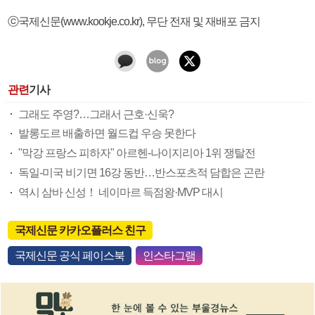
ⓒ국제신문(www.kookje.co.kr), 무단 전재 및 재배포 금지
관련
기사
그래도 주영?…그래서 근호·신욱?
발롱도르 배출하면 월드컵 우승 못한다
"막강 프랑스 피하자" 아르헨-나이지리아 1위 쟁탈전
독일-미국 비기면 16강 동반…반스포츠적 담합은 곤란
역시 삼바 신성！ 네이마르 득점왕·MVP 대시
국제신문 카카오플러스 친구
국제신문 공식 페이스북
인스타그램