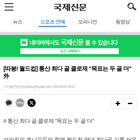
뉴스
스포츠·연예
오피니언
동영상
[따봉! 월드컵] 통산 최다 골 클로제 "목표는 두 골 더"
外
디지털콘텐츠팀 inews@kookje.co.kr | 2014.06.24 19:51
# 통산 최다 골 클로제 "목표는 두 골 더"
브라질의 호나우두와 함께 월드컵 역대 최다골 기록 보유