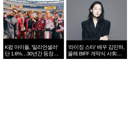
K팝 아이돌, '밀리언셀러'
‘라이징 스타’ 배우 김민하,
단 1.6%…30년간 등장
올해 BIFF 개막식 사회자
1182개팀 전수조사
확정