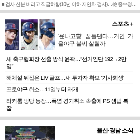
■ 검사 신분 버리고 직급하향(10년 이하 저연차 검사)…檢 중수청행 기피
스포츠 +
‘윤나고황’ 꿈틀댄다…거인 가
을야구 불씨 살릴까
새 축구협회장 선출 방식 윤곽…“선거인단 192→2만
명”
해체설 뒤집은 LIV 골프…새 투자자 확보 ‘기사회생’
프로야구 취소…11일부터 재개
라커룸 냉탕 등장…폭염 경기취소 속출에 PS 셈법 복
잡
울산·경남 소식