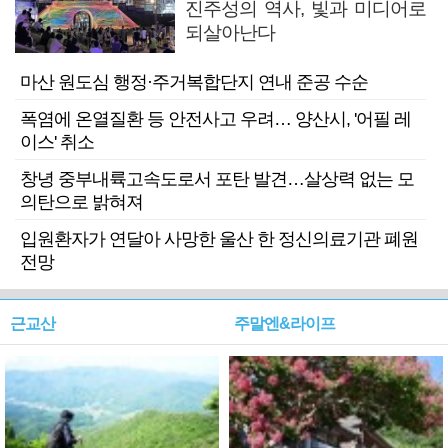
진주성의 역사, 빛과 미디어로
되살아난다
마산 원도심 행정·주거복합단지 연내 준공 수순
폭염에 온열질환 등 안전사고 우려… 양산시, '어필 레
이스' 취소
창녕 중부내륙고속도로서 포탄 발견…살상력 없는 모
의탄으로 밝혀져
입원환자가 연달아 사망한 울산 한 정신의료기관 폐원
전망
근교산
주말엔&라이프