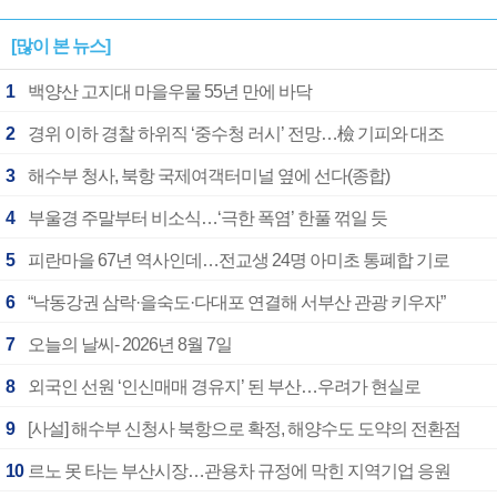
[많이 본 뉴스]
1
백양산 고지대 마을우물 55년 만에 바닥
2
경위 이하 경찰 하위직 ‘중수청 러시’ 전망…檢 기피와 대조
3
해수부 청사, 북항 국제여객터미널 옆에 선다(종합)
4
부울경 주말부터 비소식…‘극한 폭염’ 한풀 꺾일 듯
5
피란마을 67년 역사인데…전교생 24명 아미초 통폐합 기로
6
“낙동강권 삼락·을숙도·다대포 연결해 서부산 관광 키우자”
7
오늘의 날씨- 2026년 8월 7일
8
외국인 선원 ‘인신매매 경유지’ 된 부산…우려가 현실로
9
[사설] 해수부 신청사 북항으로 확정, 해양수도 도약의 전환점
10
르노 못 타는 부산시장…관용차 규정에 막힌 지역기업 응원