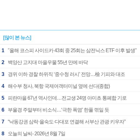
[많이 본 뉴스]
1
"올해 코스피 사이드카 43회 중 25회는 삼전닉스 ETF 이후 발생"
2
백양산 고지대 마을우물 55년 만에 바닥
3
경위 이하 경찰 하위직 ‘중수청 러시’ 전망…檢 기피와 대조
4
해수부 청사, 북항 국제여객터미널 옆에 선다(종합)
5
피란마을 67년 역사인데…전교생 24명 아미초 통폐합 기로
6
부울경 주말부터 비소식…‘극한 폭염’ 한풀 꺾일 듯
7
“낙동강권 삼락·을숙도·다대포 연결해 서부산 관광 키우자”
8
오늘의 날씨- 2026년 8월 7일