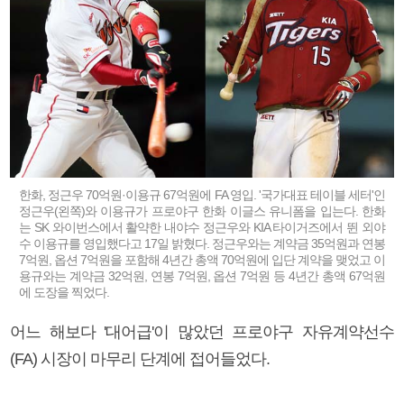
한화, 정근우 70억원·이용규 67억원에 FA 영입. '국가대표 테이블 세터'인
정근우(왼쪽)와 이용규가 프로야구 한화 이글스 유니폼을 입는다. 한화
는 SK 와이번스에서 활약한 내야수 정근우와 KIA 타이거즈에서 뛴 외야
수 이용규를 영입했다고 17일 밝혔다. 정근우와는 계약금 35억원과 연봉
7억원, 옵션 7억원을 포함해 4년간 총액 70억원에 입단 계약을 맺었고 이
용규와는 계약금 32억원, 연봉 7억원, 옵션 7억원 등 4년간 총액 67억원
에 도장을 찍었다.
어느 해보다 '대어급'이 많았던 프로야구 자유계약선수
(FA) 시장이 마무리 단계에 접어들었다.