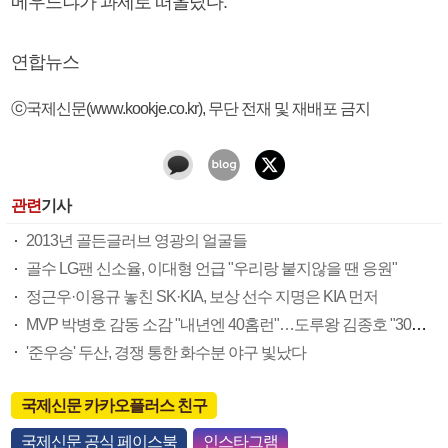
메우느냐가 과제로 떠올랐다.
연합뉴스
ⓒ국제신문(www.kookje.co.kr), 무단 전재 및 재배포 금지
관련
기사
2013년 골든글러브 영광의 얼굴들
골수 LG팬 신소율, 이대형 언급 "우리랑 붙지않을 땐 응원"
정근우·이용규 놓친 SK·KIA, 보상 선수 지명은 KIA 먼저
MVP 박병호 감동 소감 "내년엔 40홈런"…도루왕 김종호 "30년 걸렸다"
'준우승' 두산, 경쟁 통한 화수분 야구 빛났다
국제신문 카카오플러스 친구
국제신문 공식 페이스북
인스타그램