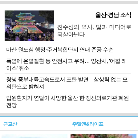
울산·경남 소식
진주성의 역사, 빛과 미디어로
되살아난다
마산 원도심 행정·주거복합단지 연내 준공 수순
폭염에 온열질환 등 안전사고 우려… 양산시, '어필 레
이스' 취소
창녕 중부내륙고속도로서 포탄 발견…살상력 없는 모
의탄으로 밝혀져
입원환자가 연달아 사망한 울산 한 정신의료기관 폐원
전망
근교산
주말엔&라이프