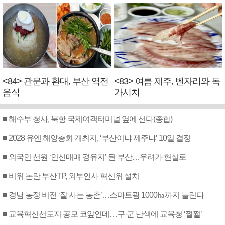
<84> 관문과 환대, 부산 역전
<83> 여름 제주, 벤자리와 독
음식
가시치
■ 해수부 청사, 북항 국제여객터미널 옆에 선다(종합)
■ 2028 유엔 해양총회 개최지, ‘부산이냐 제주냐’ 10일 결정
■ 외국인 선원 ‘인신매매 경유지’ 된 부산…우려가 현실로
■ 비위 논란 부산TP, 외부인사 혁신위 설치
■ 경남 농정 비전 ‘잘 사는 농촌’…스마트팜 1000㏊까지 늘린다
■ 교육혁신선도지 공모 코앞인데…구·군 난색에 교육청 ‘쩔쩔’