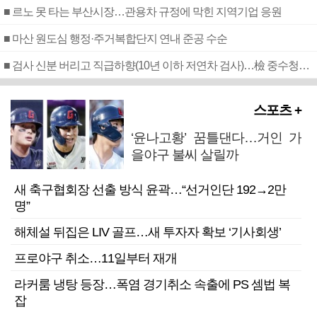
■ 르노 못 타는 부산시장…관용차 규정에 막힌 지역기업 응원
■ 마산 원도심 행정·주거복합단지 연내 준공 수순
■ 검사 신분 버리고 직급하향(10년 이하 저연차 검사)…檢 중수청행 기피
스포츠 +
‘윤나고황’ 꿈틀댄다…거인 가
을야구 불씨 살릴까
새 축구협회장 선출 방식 윤곽…“선거인단 192→2만
명”
해체설 뒤집은 LIV 골프…새 투자자 확보 ‘기사회생’
프로야구 취소…11일부터 재개
라커룸 냉탕 등장…폭염 경기취소 속출에 PS 셈법 복
잡