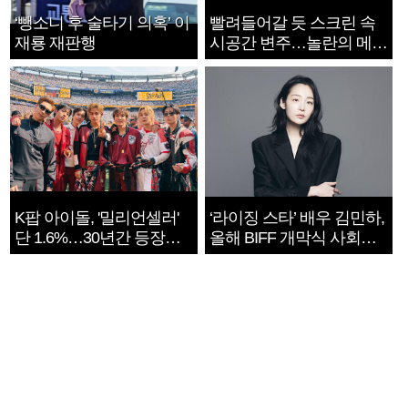
‘뺑소니 후 술타기 의혹’ 이
빨려들어갈 듯 스크린 속
재룡 재판행
시공간 변주…놀란의 메시
지는 ‘전쟁 속죄’
K팝 아이돌, '밀리언셀러'
‘라이징 스타’ 배우 김민하,
단 1.6%…30년간 등장
올해 BIFF 개막식 사회자
1182개팀 전수조사
확정