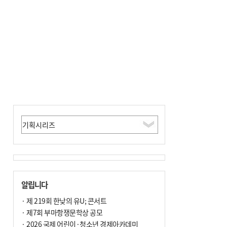
알립니다
· 제 219회 한낮의 유U; 콘서트
· 제7회 부마항쟁문학상 공모
· 2026 국제 어린이·청소년 경제아카데미