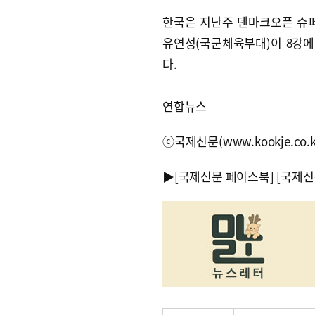
한국은 지난주 덴마크오픈 슈
유연성(국군체육부대)이 8강에
다.
연합뉴스
ⓒ국제신문(www.kookje.co.
▶
[국제신문 페이스북]
[국제신