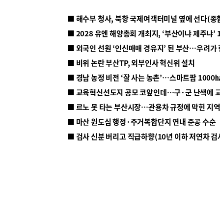
■ 해수부 청사, 북항 국제여객터미널 옆에 선다(종
■ 2028 유엔 해양총회 개최지, ‘부산이냐 제주냐’ 
■ 외국인 선원 ‘인신매매 경유지’ 된 부산…우려가
■ 비위 논란 부산TP, 외부인사 혁신위 설치
■ 르노 못 타는 부산시장…관용차 규정에 막힌 지
■ 마산 원도심 행정·주거복합단지 연내 준공 수순