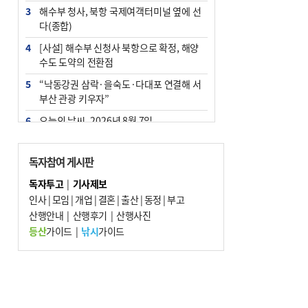
3
해수부 청사, 북항 국제여객터미널 옆에 선
다(종합)
4
[사설] 해수부 신청사 북항으로 확정, 해양
수도 도약의 전환점
5
“낙동강권 삼락·을숙도·다대포 연결해 서
부산 관광 키우자”
6
오늘의 날씨- 2026년 8월 7일
7
부울경 주말부터 비소식…‘극한 폭염’ 한풀
꺾일 듯
독자참여 게시판
8
피란마을 67년 역사인데…전교생 24명 아
독자투고
|
기사제보
미초 통폐합 기로
인사
|
모임
|
개업
|
결혼
|
출산
|
동정
|
부고
9
산행안내
외국인 선원 ‘인신매매 경유지’ 된 부산…
|
산행후기
|
산행사진
우려가 현실로
등산
가이드
|
낚시
가이드
10
교육혁신선도지 공모 코앞인데…구·군 난
색에 교육청 ‘쩔쩔’