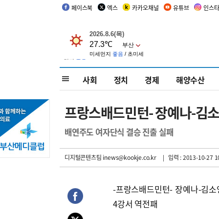
페이스북
엑스
카카오채널
유튜브
인스
사회
정치
경제
해양수산
프랑스배드민턴- 장예나-김소
배연주도 여자단식 결승 진출 실패
디지털콘텐츠팀 inews@kookje.co.kr
| 입력 : 2013-10-27 1
-프랑스배드민턴- 장예나-김소
4강서 역전패