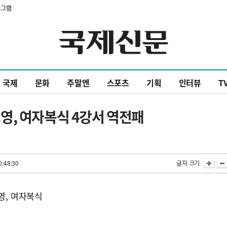
타그램
국제
문화
주말엔
스포츠
기획
인터뷰
T
영, 여자복식 4강서 역전패
0:48:30
글자 크기
영, 여자복식