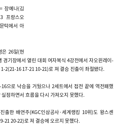
= 장예나(김
13 프랑스오
 문턱에서 아
은 26일(현
탱 경기장에서 열린 대회 여자복식 4강전에서 자오윈레이-
2(21-16 17-21 10-21)로 져 결승 진출이 좌절됐다.
-16으로 낙승을 거뒀으나 2세트에서 접전 끝에 역전패했
량 실점하면서 흐름을 다시 가져오지 못했다.
진출한 배연주(KGC인삼공사·세계랭킹 10위)도 왕스셴
9-21 20-22)로 져 결승에 오르지 못했다.