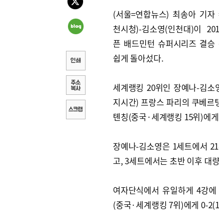
(서울=연합뉴스) 최송아 기자 
천시청)-김소영(인천대)이 20
픈 배드민턴 슈퍼시리즈 결승
쉽게 돌아섰다.
세계랭킹 20위인 장예나-김소영
지시간) 프랑스 파리의 쿠베르
톈칭(중국·세계랭킹 15위)에게 1-
장예나-김소영은 1세트에서 21
고, 3세트에서는 초반 이후 대
여자단식에서 유일하게 4강에 
(중국·세계랭킹 7위)에게 0-2(1