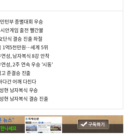
드민턴부 종별대회 우승
아시안게임 출전 빨간불
女단식 결승 진출 좌절
금 1억5천만원…세계 5위
연성, 남자복식 8강 안착
성, 2주 연속 우승 '시동'
꺾고 준결승 진출
라하다간 어깨 다친다
성현 남자복식 우승
성현 남자복식 결승 진출