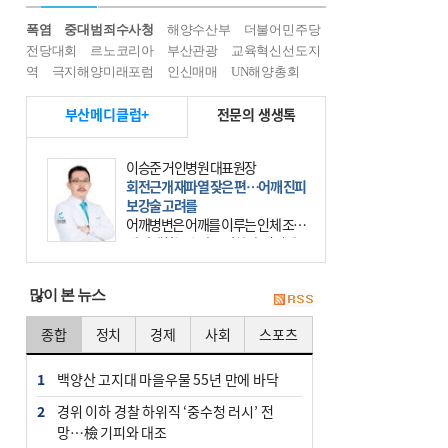
폭염
중대범죄수사청
해양수산부
더불어민주당
전당대회
르노코리아
부산관광
교육혁신선도지
역
극지해양미래포럼
인신매매
UN해양총회
부산메디클럽+
전문의 생생톡
이승준 거인병원 대표원장
회전근개 재파열 잦은 편…어깨 진피
보강술 고려를
어깨병변은 어깨를 이루는 인체 조직
에 발생하는 손상을 말한다. 여기에
는 오십견과 회전근개 증후군, 어깨
의 석회성 힘줄염 등이 있다. 국민건
많이 본 뉴스
강보험에 의하면 어깨병변
종합
정치
경제
사회
스포츠
1
백양산 고지대 마을우물 55년 만에 바닥
2
경위 이하 경찰 하위직 ‘중수청 러시’ 전
망…檢 기피와 대조