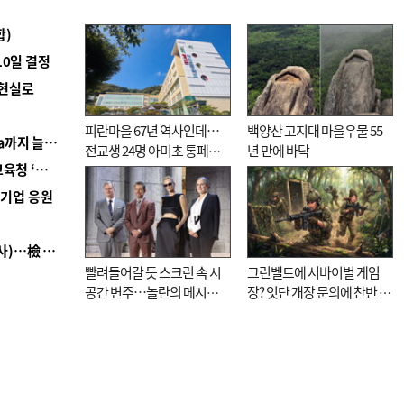
합)
10일 결정
 현실로
피란마을 67년 역사인데…
백양산 고지대 마을우물 55
■ 경남 농정 비전 ‘잘 사는 농촌’…스마트팜 1000㏊까지 늘린다
전교생 24명 아미초 통폐합
년 만에 바닥
■ 교육혁신선도지 공모 코앞인데…구·군 난색에 교육청 ‘쩔쩔’
기로
역기업 응원
■ 검사 신분 버리고 직급하향(10년 이하 저연차 검사)…檢 중수청행 기피
빨려들어갈 듯 스크린 속 시
그린벨트에 서바이벌 게임
공간 변주…놀란의 메시지
장? 잇단 개장 문의에 찬반 논
는 ‘전쟁 속죄’
쟁