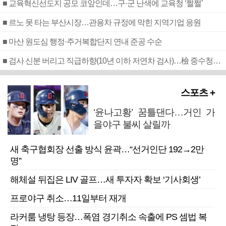
■ 교육혁신선도지 공모 코앞인데…구·군 난색에 교육청 ‘쩔쩔’
■ 르노 못 타는 부산시장…관용차 규정에 막힌 지역기업 응원
■ 마산 원도심 행정·주거복합단지 연내 준공 수순
■ 검사 신분 버리고 직급하향(10년 이하 저연차 검사)…檢 중수청행 기피
스포츠 +
‘윤나고황’ 꿈틀댄다…거인 가
을야구 불씨 살릴까
새 축구협회장 선출 방식 윤곽…“선거인단 192→2만
명”
해체설 뒤집은 LIV 골프…새 투자자 확보 ‘기사회생’
프로야구 취소…11일부터 재개
라커룸 냉탕 등장…폭염 경기취소 속출에 PS 셈법 복