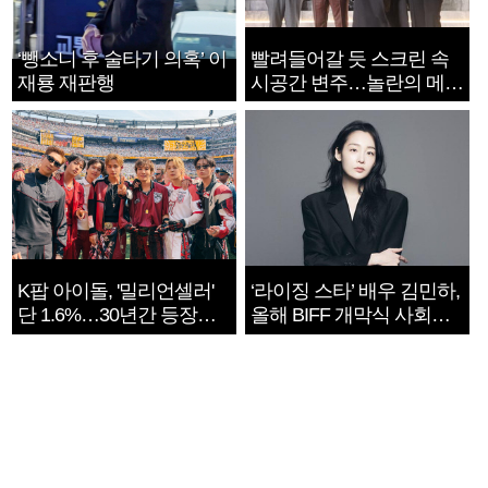
‘뺑소니 후 술타기 의혹’ 이
빨려들어갈 듯 스크린 속
재룡 재판행
시공간 변주…놀란의 메시
지는 ‘전쟁 속죄’
K팝 아이돌, '밀리언셀러'
‘라이징 스타’ 배우 김민하,
단 1.6%…30년간 등장
올해 BIFF 개막식 사회자
1182개팀 전수조사
확정