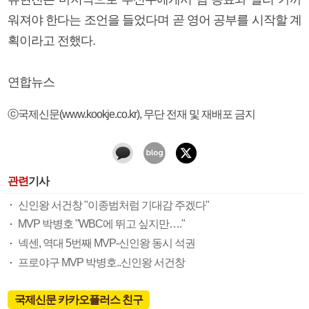
워져야 한다는 조언을 들었다며 곧 영어 공부를 시작할 계
획이라고 전했다.
연합뉴스
ⓒ국제신문(www.kookje.co.kr), 무단 전재 및 재배포 금지
관련
기사
신인왕 서건창 "이종범처럼 기대감 주겠다"
MVP 박병호 "WBC에 뛰고 싶지만…."
넥센, 역대 5번째 MVP-신인왕 동시 석권
프로야구 MVP 박병호..신인왕 서건창
국제신문 카카오플러스 친구