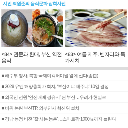
시인 최원준의 음식문화 잡학사전
<84> 관문과 환대, 부산 역전
<83> 여름 제주, 벤자리와 독
음식
가시치
■ 해수부 청사, 북항 국제여객터미널 옆에 선다(종합)
■ 2028 유엔 해양총회 개최지, ‘부산이냐 제주냐’ 10일 결정
■ 외국인 선원 ‘인신매매 경유지’ 된 부산…우려가 현실로
■ 비위 논란 부산TP, 외부인사 혁신위 설치
■ 경남 농정 비전 ‘잘 사는 농촌’…스마트팜 1000㏊까지 늘린다