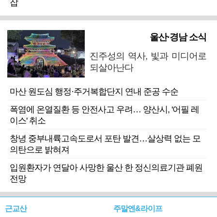
잡
울산·경남 소식
진주성의 역사, 빛과 미디어로
되살아난다
마산 원도심 행정·주거복합단지 연내 준공 수순
폭염에 온열질환 등 안전사고 우려… 양산시, '어필 레
이스' 취소
창녕 중부내륙고속도로서 포탄 발견…살상력 없는 모
의탄으로 밝혀져
입원환자가 연달아 사망한 울산 한 정신의료기관 폐원
전망
근교산
주말엔&라이프