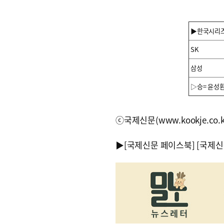
▶한국시리즈 
SK
삼성
▷승= 윤성환(
ⓒ국제신문(www.kookje.co.
▶
[국제신문 페이스북]
[국제신