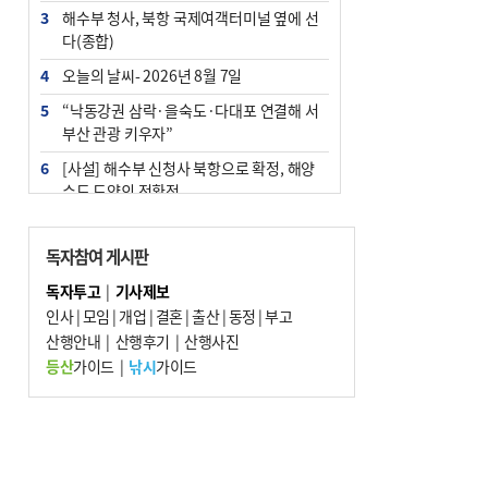
3
해수부 청사, 북항 국제여객터미널 옆에 선
다(종합)
4
오늘의 날씨- 2026년 8월 7일
5
“낙동강권 삼락·을숙도·다대포 연결해 서
부산 관광 키우자”
6
[사설] 해수부 신청사 북항으로 확정, 해양
수도 도약의 전환점
7
피란마을 67년 역사인데…전교생 24명 아
미초 통폐합 기로
독자참여 게시판
8
부울경 주말부터 비소식…‘극한 폭염’ 한풀
독자투고
|
기사제보
꺾일 듯
인사
|
모임
|
개업
|
결혼
|
출산
|
동정
|
부고
9
산행안내
외국인 선원 ‘인신매매 경유지’ 된 부산…
|
산행후기
|
산행사진
우려가 현실로
등산
가이드
|
낚시
가이드
10
부산 청소년 극지탐험대 8인, 열흘간 북극
구석구석 누빈다