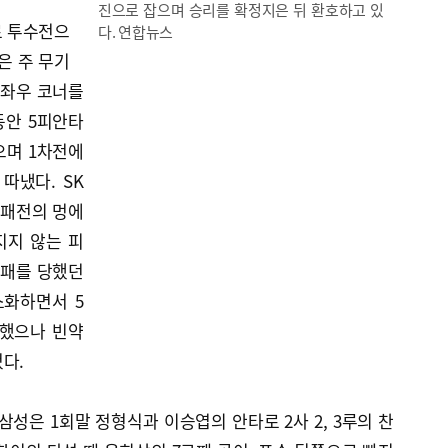
진으로 잡으며 승리를 확정지은 뒤 환호하고 있
로 투수전으
다. 연합뉴스
은 주 무기
 좌우 코너를
동안 5피안타
으며 1차전에
따냈다. SK
 패전의 멍에
지지 않는 피
투패를 당했던
소화하면서 5
투했으나 빈약
었다.
삼성은 1회말 정형식과 이승엽의 안타로 2사 2, 3루의 찬