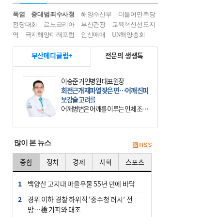
폭염
중대범죄수사청
해양수산부
더불어민주당
전당대회
르노코리아
부산관광
교육혁신선도지
역
극지해양미래포럼
인신매매
UN해양총회
부산메디클럽+
전문의 생생톡
이승준 거인병원 대표원장
회전근개 재파열 잦은 편…어깨 진피
보강술 고려를
어깨병변은 어깨를 이루는 인체 조직
에 발생하는 손상을 말한다. 여기에
는 오십견과 회전근개 증후군, 어깨
의 석회성 힘줄염 등이 있다. 국민건
많이 본 뉴스
강보험에 의하면 어깨병변
종합
정치
경제
사회
스포츠
1
백양산 고지대 마을우물 55년 만에 바닥
2
경위 이하 경찰 하위직 ‘중수청 러시’ 전
망…檢 기피와 대조