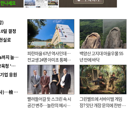
합)
10일 결정
 현실로
피란마을 67년 역사인데…
백양산 고지대 마을우물 55
■ 경남 농정 비전 ‘잘 사는 농촌’…스마트팜 1000㏊까지 늘린다
전교생 24명 아미초 통폐합
년 만에 바닥
■ 교육혁신선도지 공모 코앞인데…구·군 난색에 교육청 ‘쩔쩔’
기로
역기업 응원
■ 검사 신분 버리고 직급하향(10년 이하 저연차 검사)…檢 중수청행 기피
빨려들어갈 듯 스크린 속 시
그린벨트에 서바이벌 게임
공간 변주…놀란의 메시지
장? 잇단 개장 문의에 찬반 논
는 ‘전쟁 속죄’
쟁