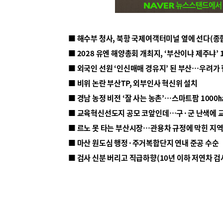
■ 해수부 청사, 북항 국제여객터미널 옆에 선다(종
■ 2028 유엔 해양총회 개최지, ‘부산이냐 제주냐’ 
■ 외국인 선원 ‘인신매매 경유지’ 된 부산…우려가
■ 비위 논란 부산TP, 외부인사 혁신위 설치
■ 르노 못 타는 부산시장…관용차 규정에 막힌 지
■ 마산 원도심 행정·주거복합단지 연내 준공 수순