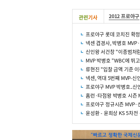
2012 프로야구
관련
기사
프로야구 롯데 코치진 확
넥센 겹경사, 박병호 MVP
신인왕 서건창 "이종범처럼
MVP 박병호 "WBC에 뛰고
류현진 "입찰 금액 기준 이
넥센, 역대 5번째 MVP-신
프로야구 MVP 박병호..신
홈런·타점왕 박병호 시즌 
프로야구 정규시즌 MVP·
윤성환 - 윤희상 KS 5차전