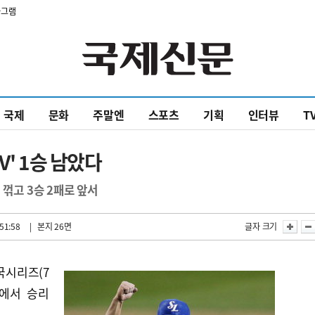
타그램
국제
문화
주말엔
스포츠
기획
인터뷰
T
V' 1승 남았다
1 꺾고 3승 2패로 앞서
51:58
| 본지 26면
글자 크기
국시리즈(7
전에서 승리
.