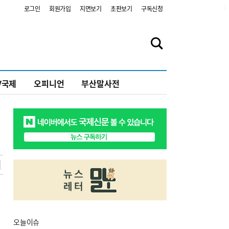
2
로그인
회원가입
지면보기
초판보기
구독신청
V국제
오피니언
부산말사전
오늘
이슈