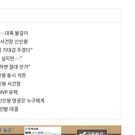
정…대폭 물갈이
·서건창 신인왕
 기대감 주겠다"
 싶지만…."
하면 절대 안가"
인왕 동시 석권
인왕 서건창
MVP 유력
신인왕 영광은 누구에게
 선발 대결