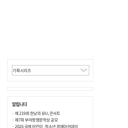
알립니다
· 제 219회 한낮의 유U; 콘서트
· 제7회 부마항쟁문학상 공모
· 2026 국제 어린이·청소년 경제아카데미