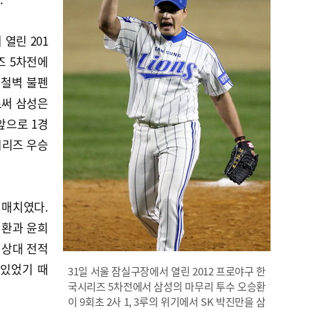
열린 201
즈 5차전에
 철벽 불펜
로써 삼성은
앞으로 1경
시리즈 우승
턴매치였다.
성환과 윤희
 상대 전적
 있었기 때
31일 서울 잠실구장에서 열린 2012 프로야구 한
국시리즈 5차전에서 삼성의 마무리 투수 오승환
이 9회초 2사 1, 3루의 위기에서 SK 박진만을 삼