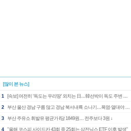
1182개팀 전수조사
확정
[많이 본 뉴스]
1
[속보] 여전히 ‘독도는 우리땅’ 외치는 日…韓선박이 독도 주변 해양조사 활동하자 반발
2
부산 울산 경남 구름 많고 경남 북서내륙 소나기…폭염·열대야 계속
3
부산 주유소 휘발유 평균가 ℓ당 1849원… 전주보다 3원 ↓
4
"올해 코스피 사이드카 43회 중 25회는 삼전닉스 ETF 이후 발생"