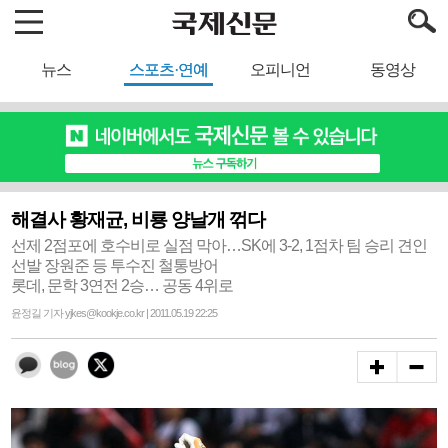
뉴스
스포츠·연예
오피니언
동영상
해결사 황재균, 비룡 양날개 꺾다
선제 2점포에 호수비로 실점 막아…SK에 3-2, 1점차 팀 승리 견인
선발 장원준 등 투수진 철통방어
롯데, 문학 3연전 2승… 공동 4위로
윤정길 기자 yjkes@kookje.co.kr | 2011.05.19 22:25