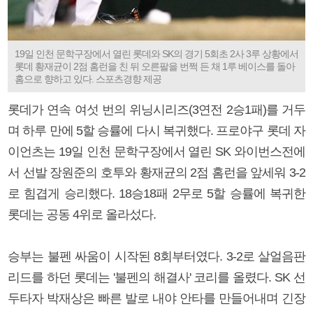
19일 인천 문학구장에서 열린 롯데와 SK의 경기 5회초 2사 3루 상황에서
롯데 황재균이 2점 홈런을 친 뒤 오른팔을 번쩍 든 채 1루 베이스를 돌아
홈으로 향하고 있다. 스포츠경향 제공
롯데가 연속 여섯 번의 위닝시리즈(3연전 2승1패)를 거두
며 하루 만에 5할 승률에 다시 복귀했다. 프로야구 롯데 자
이언츠는 19일 인천 문학구장에서 열린 SK 와이번스전에
서 선발 장원준의 호투와 황재균의 2점 홈런을 앞세워 3-2
로 힘겹게 승리했다. 18승18패 2무로 5할 승률에 복귀한
롯데는 공동 4위로 올라섰다.
승부는 불펜 싸움이 시작된 8회부터였다. 3-2로 살얼음판
리드를 하던 롯데는 '불펜의 해결사' 코리를 올렸다. SK 선
두타자 박재상은 빠른 발로 내야 안타를 만들어내며 긴장