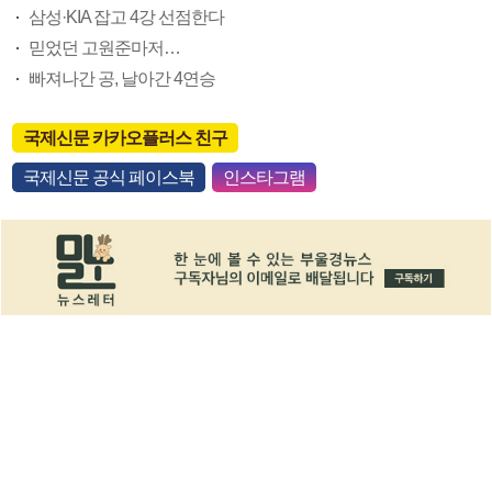
삼성·KIA 잡고 4강 선점한다
믿었던 고원준마저…
빠져나간 공, 날아간 4연승
국제신문 카카오플러스 친구
국제신문 공식 페이스북
인스타그램