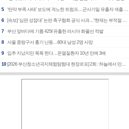
5
‘탄약 부족 사태’ 보도에 격노한 트럼프…군사기밀 유출자 색출 지시
6
[속보] ‘심판 성접대’ 논란 축구협회 공식 사과…“현재는 부적절 행위 없어”
7
부산 앞바다에 기름 425ℓ 유출한 러시아 화물선 적발
8
서울 중랑구서 흉기 난동…60대 남성 2명 사망
9
입추 지났지만 푹푹 찐다…온열질환자 10년 만에 3배
10
[2026 부산청소년극지체험탐험대 현장르포] 2회 : 하늘에서 만난 얼음의 나라