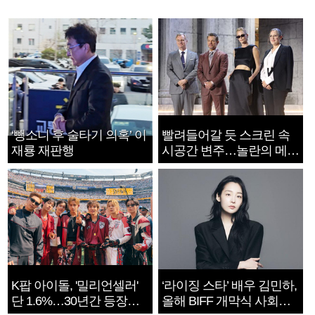
‘뺑소니 후 술타기 의혹’ 이
빨려들어갈 듯 스크린 속
재룡 재판행
시공간 변주…놀란의 메시
지는 ‘전쟁 속죄’
K팝 아이돌, '밀리언셀러'
‘라이징 스타’ 배우 김민하,
단 1.6%…30년간 등장
올해 BIFF 개막식 사회자