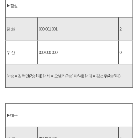
▶잠실
한 화
000 001 001
2
두 산
000 000 000
0
▷승 = 김혁민(2승1패) ▷세 = 오넬리(2승1패6세) ▷패 = 김선우(4승3패)
▶대구