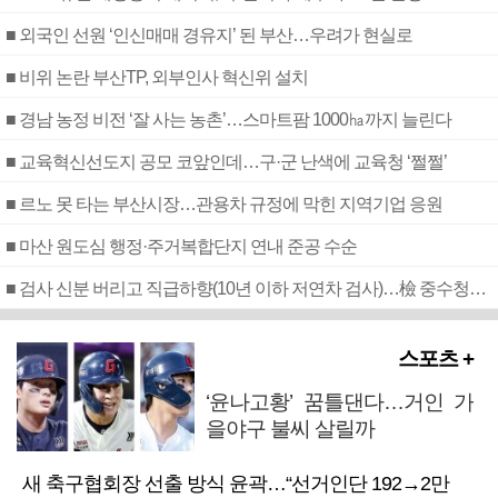
■ 외국인 선원 ‘인신매매 경유지’ 된 부산…우려가 현실로
■ 비위 논란 부산TP, 외부인사 혁신위 설치
■ 경남 농정 비전 ‘잘 사는 농촌’…스마트팜 1000㏊까지 늘린다
■ 교육혁신선도지 공모 코앞인데…구·군 난색에 교육청 ‘쩔쩔’
■ 르노 못 타는 부산시장…관용차 규정에 막힌 지역기업 응원
■ 마산 원도심 행정·주거복합단지 연내 준공 수순
■ 검사 신분 버리고 직급하향(10년 이하 저연차 검사)…檢 중수청행 기피
스포츠 +
‘윤나고황’ 꿈틀댄다…거인 가
을야구 불씨 살릴까
새 축구협회장 선출 방식 윤곽…“선거인단 192→2만