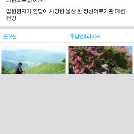
의탄으로 밝혀져
입원환자가 연달아 사망한 울산 한 정신의료기관 폐원
전망
근교산
주말엔&라이프
근교산&그너머…상주·문경
폭염보다 더 뜨거워라…100
청화산~시루봉
일을 붉게 불태울 ‘선비정신’
피었네
PC버전
엑스
페이스북
Copyright ⓒ 2015 All rights reserved by 국제신문