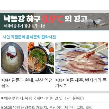
시인 최원준의 음식문화 잡학사전
<84> 관문과 환대, 부산 역전
<83> 여름 제주, 벤자리와 독
음식
가시치
■ 해수부 청사, 북항 국제여객터미널 옆에 선다(종합)
■ 2028 유엔 해양총회 개최지, ‘부산이냐 제주냐’ 10일 결정