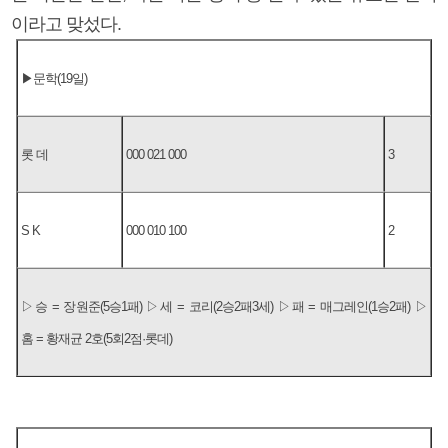
이라고 맞섰다.
▶문학(19일)
롯 데
000 021 000
3
S K
000 010 100
2
▷승 = 장원준(5승1패) ▷세 = 코리(2승2패3세) ▷패 = 매그레인(1승2패) ▷
홈 = 황재균 2호(5회2점·롯데)