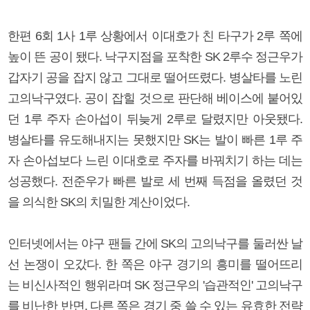
한편 6회 1사 1루 상황에서 이대호가 친 타구가 2루 쪽에
높이 뜬 공이 됐다. 낙구지점을 포착한 SK 2루수 정근우가
갑자기 공을 잡지 않고 그대로 떨어뜨렸다. 병살타를 노린
고의낙구였다. 공이 잡힐 것으로 판단해 베이스에 붙어있
던 1루 주자 손아섭이 뒤늦게 2루로 달렸지만 아웃됐다.
병살타를 유도해내지는 못했지만 SK는 발이 빠른 1루 주
자 손아섭보다 느린 이대호로 주자를 바꿔치기 하는 데는
성공했다. 전준우가 빠른 발로 세 번째 득점을 올렸던 것
을 의식한 SK의 치밀한 계산이었다.
인터넷에서는 야구 팬들 간에 SK의 고의낙구를 둘러싼 날
선 논쟁이 오갔다. 한 쪽은 야구 경기의 흥미를 떨어뜨리
는 비신사적인 행위라며 SK 정근우의 '습관적인' 고의낙구
를 비난한 반면, 다른 쪽은 경기 중 쓸 수 있는 유효한 전략