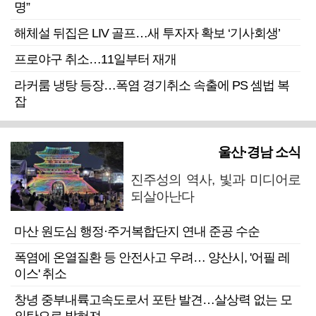
명”
해체설 뒤집은 LIV 골프…새 투자자 확보 ‘기사회생’
프로야구 취소…11일부터 재개
라커룸 냉탕 등장…폭염 경기취소 속출에 PS 셈법 복
잡
울산·경남 소식
진주성의 역사, 빛과 미디어로
되살아난다
마산 원도심 행정·주거복합단지 연내 준공 수순
폭염에 온열질환 등 안전사고 우려… 양산시, '어필 레
이스' 취소
창녕 중부내륙고속도로서 포탄 발견…살상력 없는 모