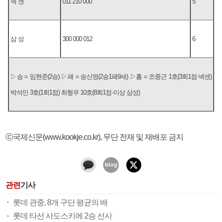
넥 센
011 210 000
5
삼 성
300 000 012
6
▷승 = 임현준(2승) ▷패 = 송신영(2승1패9세) ▷홈 = 조중근 1호(3회1점·넥센)
박석민 3호(1회1점) 최형우 10호(8회1점·이상 삼성)
ⓒ국제신문(www.kookje.co.kr), 무단 전재 및 재배포 금지
관련
기사
롯데 관중, 8개 구단 평균의 배
롯데 타선 사도스키에 2승 선사