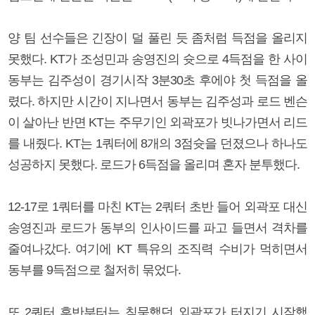
양 팀 선수들은 긴장이 덜 풀린 듯 좀처럼 득점을 올리지
못했다. KT가 조성민과 송영진의 슛으로 4득점을 한 사이
동부는 김주성이 경기시작 3분30초 후에야 첫 득점을 올
렸다. 하지만 시간이 지나면서 동부는 김주성과 로드 벤슨
이 살아난 반면 KT는 주무기인 외곽포가 빗나가면서 리드
를 내줬다. KT는 1쿼터에 8개의 3점슛을 던졌으나 하나도
성공하지 못했다. 로드가 6득점을 올리며 혼자 분투했다.
12-17로 1쿼터를 마친 KT는 2쿼터 초반 들어 외곽포 대신
송영진과 로드가 동부의 인사이드를 파고 들면서 격차를
줄여나갔다. 여기에 KT 특유의 조직력 수비가 먹히면서
동부를 9득점으로 철저히 묶었다.
또 2쿼터 후반부터는 침묵했던 외곽포가 터지기 시작했