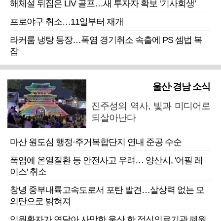
해체설 뒤집은 LIV 골프…새 투자자 확보 ‘기사회생’
프로야구 취소…11일부터 재개
라커룸 냉탕 등장…폭염 경기취소 속출에 PS 셈법 복
잡
울산·경남 소식
진주성의 역사, 빛과 미디어로
되살아난다
마산 원도심 행정·주거복합단지 연내 준공 수순
폭염에 온열질환 등 안전사고 우려… 양산시, '어필 레
이스' 취소
창녕 중부내륙고속도로서 포탄 발견…살상력 없는 모
의탄으로 밝혀져
입원환자가 연달아 사망한 울산 한 정신의료기관 폐원