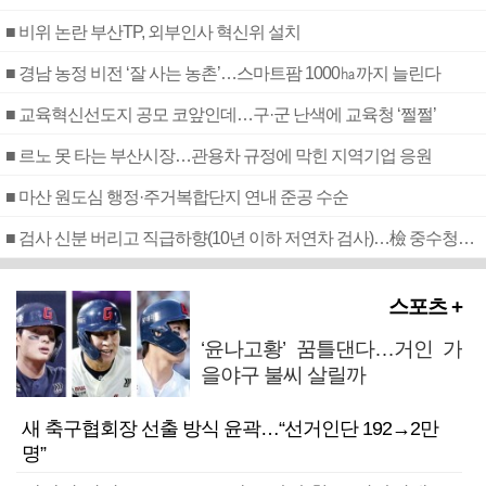
■ 비위 논란 부산TP, 외부인사 혁신위 설치
■ 경남 농정 비전 ‘잘 사는 농촌’…스마트팜 1000㏊까지 늘린다
■ 교육혁신선도지 공모 코앞인데…구·군 난색에 교육청 ‘쩔쩔’
■ 르노 못 타는 부산시장…관용차 규정에 막힌 지역기업 응원
■ 마산 원도심 행정·주거복합단지 연내 준공 수순
■ 검사 신분 버리고 직급하향(10년 이하 저연차 검사)…檢 중수청행 기피
스포츠 +
‘윤나고황’ 꿈틀댄다…거인 가
을야구 불씨 살릴까
새 축구협회장 선출 방식 윤곽…“선거인단 192→2만
명”