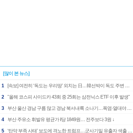
[많이 본 뉴스]
1
[속보] 여전히 ‘독도는 우리땅’ 외치는 日…韓선박이 독도 주변 해양조사 활동하자 반발
2
"올해 코스피 사이드카 43회 중 25회는 삼전닉스 ETF 이후 발생"
3
부산 울산 경남 구름 많고 경남 북서내륙 소나기…폭염·열대야 계속
4
부산 주유소 휘발유 평균가 ℓ당 1849원… 전주보다 3원 ↓
5
‘탄약 부족 사태’ 보도에 격노한 트럼프…군사기밀 유출자 색출 지시