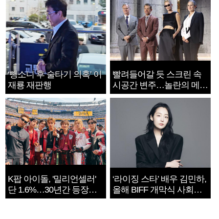
‘뺑소니 후 술타기 의혹’ 이
빨려들어갈 듯 스크린 속
재룡 재판행
시공간 변주…놀란의 메시
지는 ‘전쟁 속죄’
K팝 아이돌, '밀리언셀러'
‘라이징 스타’ 배우 김민하,
단 1.6%…30년간 등장
올해 BIFF 개막식 사회자
1182개팀 전수조사
확정