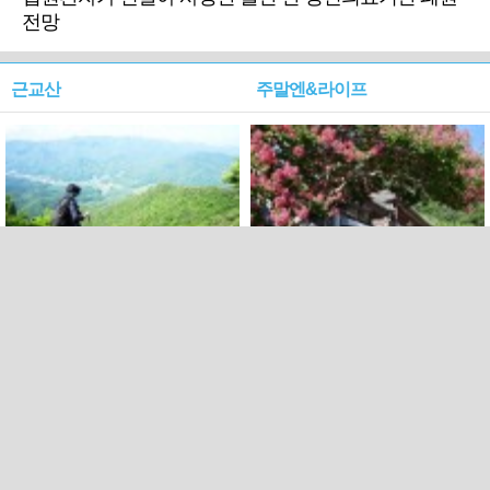
전망
근교산
주말엔&라이프
근교산&그너머…상주·문경
폭염보다 더 뜨거워라…100
청화산~시루봉
일을 붉게 불태울 ‘선비정신’
피었네
PC버전
엑스
페이스북
Copyright ⓒ 2015 All rights reserved by 국제신문