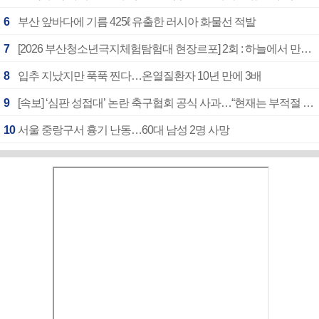
6
부산 앞바다에 기름 425ℓ 유출한 러시아 화물선 적발
7
[2026 부산청소년극지체험탐험대 현장르포] 2회 : 하늘에서 만난 얼음의 나라
8
입추 지났지만 푹푹 찐다…온열질환자 10년 만에 3배
9
[속보] ‘심판 성접대’ 논란 축구협회 공식 사과…“현재는 부적절 행위 없어”
10
서울 중랑구서 흉기 난동…60대 남성 2명 사망