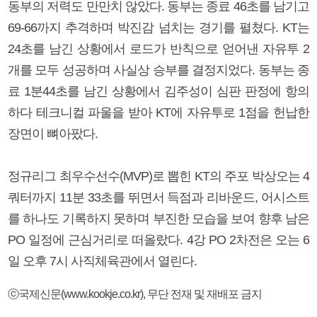
동부의 저력도 만만치 않았다. 동부는 종료 46초를 남기고
69-66까지 추격하며 박진감 넘치는 경기를 펼쳤다. KT는
24초를 남긴 상황에서 로드가 반칙으로 얻어낸 자유투 2
개를 모두 성공하며 사실상 승부를 결정지었다. 동부는 종
료 1분44초를 남긴 상황에서 김주성이 심판 판정에 항의
하다 테크니컬 파울을 받아 KT에 자유투로 1점을 헌납한
장면이 뼈아팠다.
정규리그 최우수선수(MVP)로 뽑힌 KT의 주포 박상오는 4
쿼터까지 11분 33초를 뛰면서 득점과 리바운드, 어시스트
를 하나도 기록하지 못하며 부진한 모습을 보여 향후 남은
PO 일정에 근심거리로 떠올랐다. 4강 PO 2차전은 오는 6
일 오후 7시 사직체육관에서 열린다.
ⓒ국제신문(www.kookje.co.kr), 무단 전재 및 재배포 금지