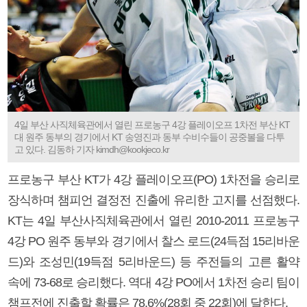
4일 부산 사직체육관에서 열린 프로농구 4강 플레이오프 1차전 부산 KT
대 원주 동부의 경기에서 KT 송영진과 동부 수비수들이 공중볼을 다투
고 있다. 김동하 기자 kimdh@kookjeco.kr
프로농구 부산 KT가 4강 플레이오프(PO) 1차전을 승리로
장식하며 챔피언 결정전 진출에 유리한 고지를 선점했다.
KT는 4일 부산사직체육관에서 열린 2010-2011 프로농구
4강 PO 원주 동부와 경기에서 찰스 로드(24득점 15리바운
드)와 조성민(19득점 5리바운드) 등 주전들의 고른 활약
속에 73-68로 승리했다. 역대 4강 PO에서 1차전 승리 팀이
챔프전에 진출할 확률은 78.6%(28회 중 22회)에 달한다.