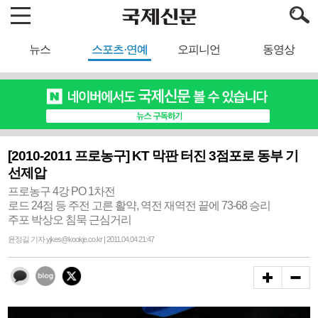
뉴스
스포츠·연예
오피니언
동영상
[2010-2011 프로농구] KT 막판 터진 3점포로 동부 기
선제압
프로농구 4강 PO 1차전
로드 24점 등 주전 고른 활약, 역전 재역전 끝에 73-68 승리
주포 박상오 침묵 근심거리
윤정길 기자 yjkes@kookje.co.kr | 2011.04.04 21:47